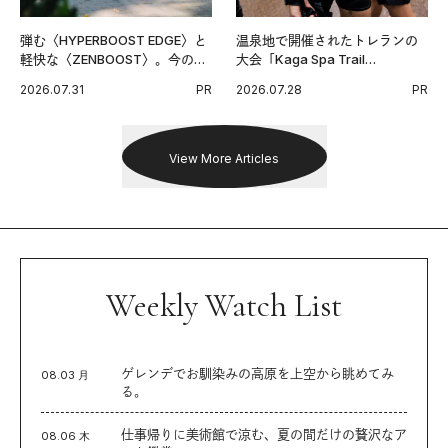
弾む〈HYPERBOOST EDGE〉と
温泉地で開催されたトレランの
軽快な〈ZENBOOST〉。今の時
大会「Kaga Spa Trail
代に寄り添うアディダスが打ち
Endurance 100 by UTMB」。本
2026.07.31
PR
2026.07.28
PR
出した新機軸。
戦を夢見るランナーたちの奮闘
を追った。
View More Articles
Weekly Watch List
ゲレンデでお馴染みの高原を上空から眺めてみ
08.03 月
る。
仕事帰りに美術館で涼む、夏の間だけの贅沢なア
08.06 木