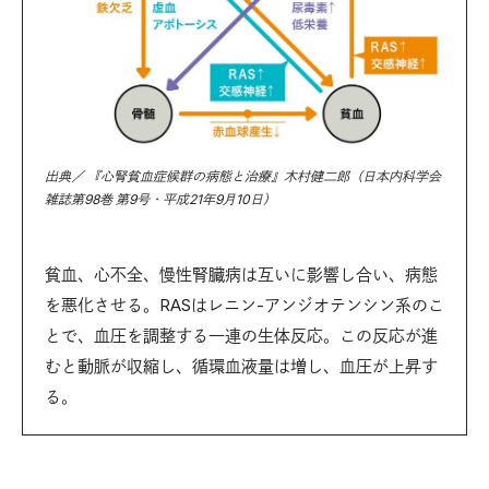
出典／ 『心腎貧血症候群の病態と治療』木村健二郎（日本内科学会
雑誌第98巻 第9号・平成21年9月10日）
貧血、心不全、慢性腎臓病は互いに影響し合い、病態
を悪化させる。RASはレニン-アンジオテンシン系のこ
とで、血圧を調整する一連の生体反応。この反応が進
むと動脈が収縮し、循環血液量は増し、血圧が上昇す
る。