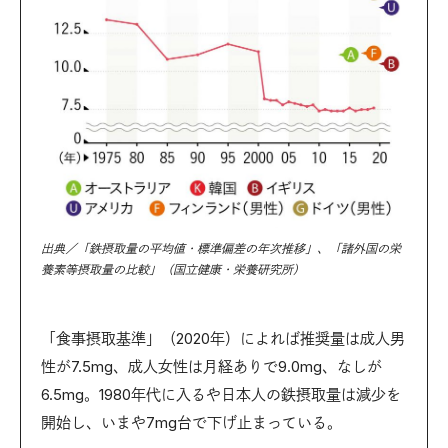
出典／「鉄摂取量の平均値・標準偏差の年次推移」、「諸外国の栄
養素等摂取量の比較」（国立健康・栄養研究所）
「食事摂取基準」（2020年）によれば推奨量は成人男
性が7.5mg、成人女性は月経ありで9.0mg、なしが
6.5mg。1980年代に入るや日本人の鉄摂取量は減少を
開始し、いまや7mg台で下げ止まっている。