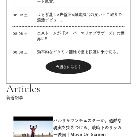
ート鑑賞。
よもぎ蒸し×岩盤浴×酵素風呂の良いとこ取りで
08.08 土
温活デビュー。
東京ドームが『スーパーマリオブラザーズ』の世
08.08 土
界に⁉︎
効率的なビタミン補給で夏を快適に乗り切る。
08.08 土
今週なにみる？
Articles
新着記事
バルサかマンチェスターか。過酷な
現実を突きつける、戦時下のサッカ
ー映画｜Move On Screen