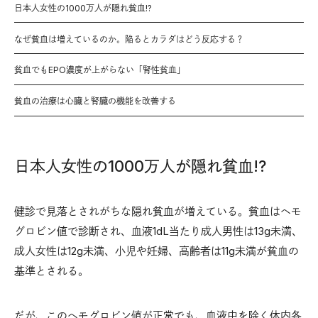
日本人女性の1000万人が隠れ貧血!?
なぜ貧血は増えているのか。陥るとカラダはどう反応する？
貧血でもEPO濃度が上がらない「腎性貧血」
貧血の治療は心臓と腎臓の機能を改善する
日本人女性の1000万人が隠れ貧血!?
健診で見落とされがちな隠れ貧血が増えている。貧血はヘモ
グロビン値で診断され、血液1dL当たり成人男性は13g未満、
成人女性は12g未満、小児や妊婦、高齢者は11g未満が貧血の
基準とされる。
だが、このヘモグロビン値が正常でも、血液中を除く体内各