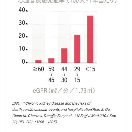
出典／“ Chronic kidney disease and the risks of
death,cardiovascular events,and hospitalization”Alan S. Go,
Glenn M. Chertow, Dongjie Fan,et al.（ N Engl J Med 2004 Sep
23; 351（13）: 1296‐1305）