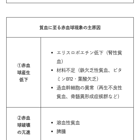
貧血に至る赤血球現象の主原因
エリスロポエチン低下（腎性貧
血）
①赤血
材料不足（鉄欠乏性貧血、ビタ
球産生
ミンB12・葉酸欠乏）
低下
造血幹細胞の異常（再生不良性
貧血、骨髄異形成症候群など）
②赤血
溶血性貧血
球破壊
脾腫
の亢進