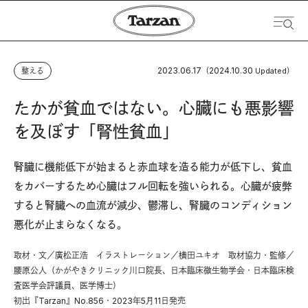
2023.06.17
2024.10.30
整える
（
Updated）
たかが貧血ではない。心臓にも悪影響
を及ぼす「腎性貧血」
腎臓に機能低下が始まると赤血球を造る能力が低下し、貧血
をカバーするため心臓はフル回転を強いられる。心臓が疲弊
すると腎臓への血流が減少、鬱滞し、腎臓のコンディション
悪化が止まらなくなる。
取材・文／廣松正浩 イラストレーション／横田ユキオ 取材協力・監修／
腰原公人（かがやきクリニック川口院長、日本臨床微生物学会・日本臨床検
査医学会評議員、医学博士）
初出『Tarzan』No.856・2023年5月11日発売