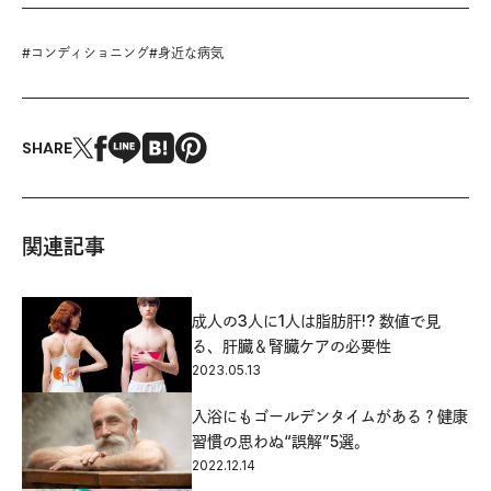
#
コンディショニング
#
身近な病気
SHARE
関連記事
成人の3人に1人は脂肪肝!? 数値で見
る、肝臓＆腎臓ケアの必要性
2023.05.13
入浴にもゴールデンタイムがある？健康
習慣の思わぬ“誤解”5選。
2022.12.14