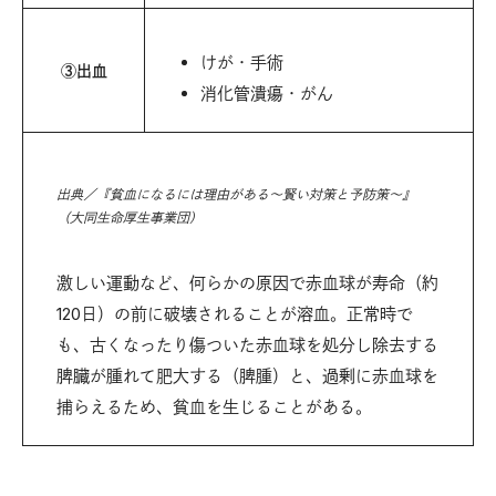
けが・手術
③出血
消化管潰瘍・がん
出典／『貧血になるには理由がある～賢い対策と予防策～』
（大同生命厚生事業団）
激しい運動など、何らかの原因で赤血球が寿命（約
120日）の前に破壊されることが溶血。正常時で
も、古くなったり傷ついた赤血球を処分し除去する
脾臓が腫れて肥大する（脾腫）と、過剰に赤血球を
捕らえるため、貧血を生じることがある。