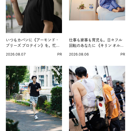
いつもカバンに《アーモンド・
仕事も家事も育児も。日々フル
ブリーズ プロテイン》を。忙し
回転のあなたに 《キリン オルニ
い毎日の簡単コンディショニン
チンPRO》という新習慣。
2026.08.07
PR
2026.08.06
PR
グ習慣。