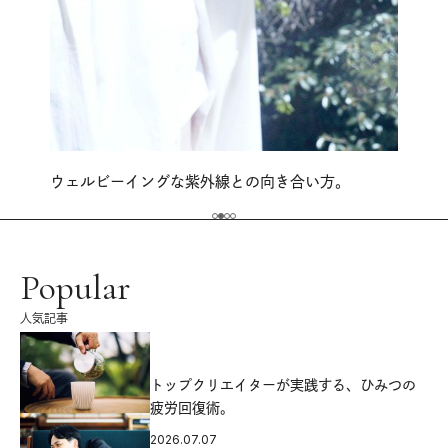
ウェルビーイングな紫外線との向き合い方。
Popular
人気記事
源
トップクリエイターが実践する、ひみつの
疲労回復術。
2026.07.07