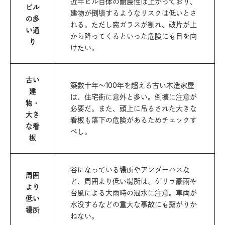
近年ビル自体の耐震性は上がっており、
ビル
建物が倒壊するようなリスクは低いとさ
の多
れる。ただし窓ガラスが割れ、破片が上
い通
から降ってくるといった危険にも目を向
り
けたい。
古い
築数十年〜100年を超える古い木造家屋
建
は、住宅街に意外と多い。倒壊に注意が
物・
必要だ。また、頭上に吊るされた大きな
大き
看板も落下の危険があるためチェックす
な看
べし。
板
谷になっている場所やアンダーパスな
周囲
ど、周囲より低い場所は、ゲリラ豪雨や
より
台風による大雨時の冠水に注意。車両が
低い
水没するなどの重大な事故にも繫がりか
場所
ねない。