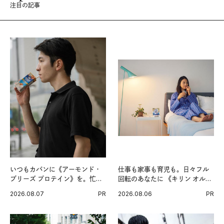
注目の記事
いつもカバンに《アーモンド・
仕事も家事も育児も。日々フル
ブリーズ プロテイン》を。忙し
回転のあなたに 《キリン オルニ
い毎日の簡単コンディショニン
チンPRO》という新習慣。
2026.08.07
PR
2026.08.06
PR
グ習慣。