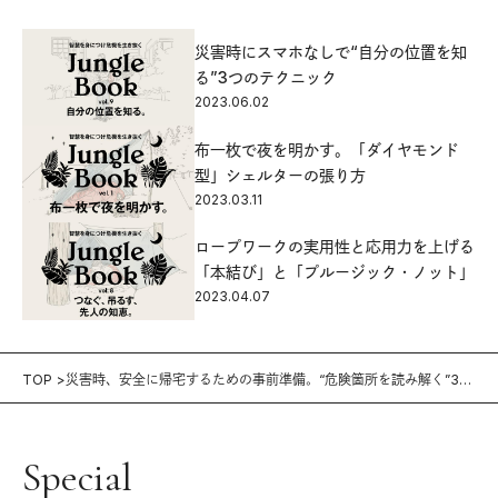
災害時にスマホなしで“自分の位置を知
る”3つのテクニック
2023.06.02
布一枚で夜を明かす。「ダイヤモンド
型」シェルターの張り方
2023.03.11
ロープワークの実用性と応用力を上げる
「本結び」と「プルージック・ノット」
2023.04.07
TOP
災害時、安全に帰宅するための事前準備。“危険箇所を読み解く”3つ
のテク
Special