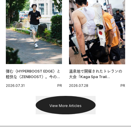
弾む〈HYPERBOOST EDGE〉と
温泉地で開催されたトレランの
軽快な〈ZENBOOST〉。今の時
大会「Kaga Spa Trail
代に寄り添うアディダスが打ち
Endurance 100 by UTMB」。本
2026.07.31
PR
2026.07.28
PR
出した新機軸。
戦を夢見るランナーたちの奮闘
を追った。
View More Articles