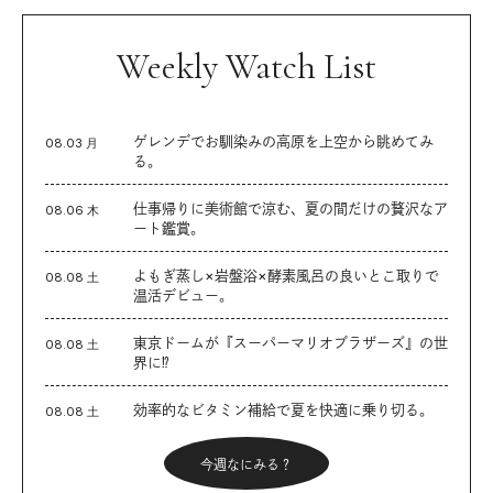
Weekly Watch List
ゲレンデでお馴染みの高原を上空から眺めてみ
08.03 月
る。
仕事帰りに美術館で涼む、夏の間だけの贅沢なア
08.06 木
ート鑑賞。
よもぎ蒸し×岩盤浴×酵素風呂の良いとこ取りで
08.08 土
温活デビュー。
東京ドームが『スーパーマリオブラザーズ』の世
08.08 土
界に⁉︎
効率的なビタミン補給で夏を快適に乗り切る。
08.08 土
今週なにみる？