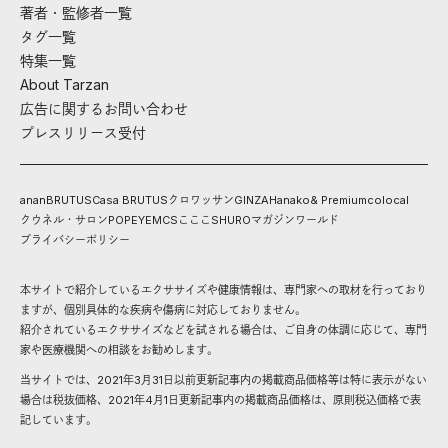
著者・監修者一覧
タグ一覧
特集一覧
About Tarzan
広告に関するお問い合わせ
プレスリリース受付
anan
BRUTUS
Casa BRUTUS
クロワッサン
GINZA
Hanako
& Premium
colocal
クウネル・サロン
POPEYE
MCS
こここ
SHURO
マガジンワールド
プライバシーポリシー
本サイトで紹介しているエクササイズや健康情報は、専門家への取材を行っており
ますが、個別具体的な疾病や傷病に対応しておりません。
紹介されているエクササイズなどを試される場合は、ご自身の体調に応じて、専門
家や医療機関への相談をお勧めします。
当サイトでは、2021年3月31日以前更新記事内の掲載商品価格等は特に表示がない
場合は税抜価格、2021年4月1日更新記事内の掲載商品価格は、原則税込価格で表
記しています。