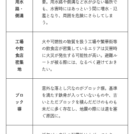
用水
要。用水路や側溝など水が少ない場所で
路・
も、水害時にはあっという間に増水・氾
側溝
濫となり、周囲を危険にさらしてしま
う。
工場
火や可燃性の物質を扱う工場や繁華街等
や飲
の飲食店が密集しているエリアは災害時
食店
に火災が発生する可能性が高い。避難ル
密集
ートが被る際には、なるべく避けておき
地
たい。
意外な落とし穴なのがブロック塀。基準
ブロ
を満たす鉄骨が入っていないものや、古
ック
いとただブロックを積んだだけのものも
塀
未だに多く存在し、地震の際には道を塞
ぐ原因に。