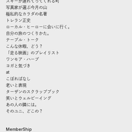
スキーが連れてってくれる町
写真家が選ぶ今月の山
極私的なカラダの名著
トレラン正史
ローカル・ヒーローに会いに行く。
自分の旅のつくりかた。
テーブル・トーク
こんな休暇、どう？
「走る映画」のプレイリスト
ワンモア・ハーブ
ヨガと気づき
at
こぼればなし
老いと表現
ターザンのスクラップブック
笑いとウェルビーイング
あの人の隣には。
そのユニ、どこの？
MemberShip