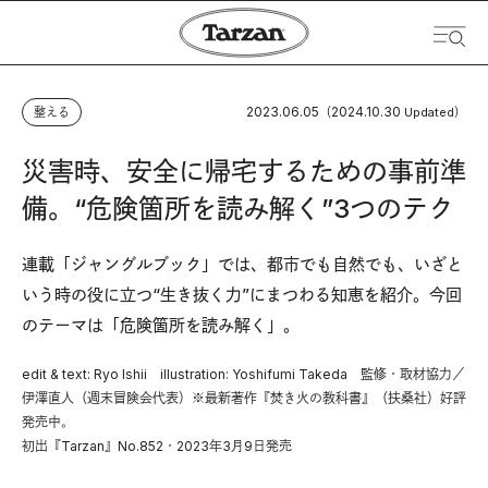
2023.06.05
2024.10.30
整える
（
Updated）
災害時、安全に帰宅するための事前準
備。“危険箇所を読み解く”3つのテク
連載「ジャングルブック」では、都市でも自然でも、いざと
いう時の役に立つ“生き抜く力”にまつわる知恵を紹介。今回
のテーマは「危険箇所を読み解く」。
edit & text: Ryo Ishii illustration: Yoshifumi Takeda 監修・取材協力／
伊澤直人（週末冒険会代表）※最新著作『焚き火の教科書』（扶桑社）好評
発売中。
初出『Tarzan』No.852・2023年3月9日発売