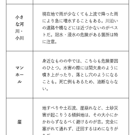
現在地で雨が少なくても上流で降った雨
小さ
により急に増水することもある。川沿い
な河
の道路や橋などには近づかないのがベス
川・
トだ。冠水・浸水の危険がある箇所は特
小川
に注意。
身近なものの中では、こちらも危険要因
マン
のひとつ。水害の際には間欠泉のように
ホー
噴き上がったり、落とし穴のようになる
ル
ことも。死亡例もあるため、油断ならな
い。
地すべりや土石流、崖崩れなど、土砂災
害が起こりうる傾斜地は、その大小にか
崖
かわらずなるべく避けるのが吉。完全に
塞がれて通れず、迂回するはめになりが