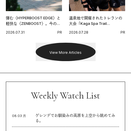
弾む〈HYPERBOOST EDGE〉と
温泉地で開催されたトレランの
軽快な〈ZENBOOST〉。今の時
大会「Kaga Spa Trail
代に寄り添うアディダスが打ち
Endurance 100 by UTMB」。本
2026.07.31
PR
2026.07.28
PR
出した新機軸。
戦を夢見るランナーたちの奮闘
を追った。
View More Articles
Weekly Watch List
ゲレンデでお馴染みの高原を上空から眺めてみ
08.03 月
る。