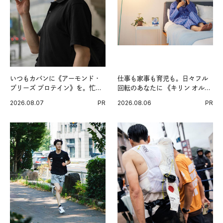
いつもカバンに《アーモンド・
仕事も家事も育児も。日々フル
ブリーズ プロテイン》を。忙し
回転のあなたに 《キリン オルニ
い毎日の簡単コンディショニン
チンPRO》という新習慣。
2026.08.07
PR
2026.08.06
PR
グ習慣。