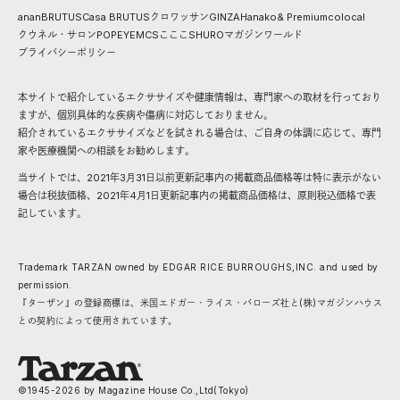
anan
BRUTUS
Casa BRUTUS
クロワッサン
GINZA
Hanako
& Premium
colocal
クウネル・サロン
POPEYE
MCS
こここ
SHURO
マガジンワールド
プライバシーポリシー
本サイトで紹介しているエクササイズや健康情報は、専門家への取材を行っており
ますが、個別具体的な疾病や傷病に対応しておりません。
紹介されているエクササイズなどを試される場合は、ご自身の体調に応じて、専門
家や医療機関への相談をお勧めします。
当サイトでは、2021年3月31日以前更新記事内の掲載商品価格等は特に表示がない
場合は税抜価格、2021年4月1日更新記事内の掲載商品価格は、原則税込価格で表
記しています。
Trademark TARZAN owned by EDGAR RICE BURROUGHS,INC. and used by
permission.
『ターザン』の登録商標は、米国エドガー・ライス・バローズ社と(株)マガジンハウス
との契約によって使用されています。
©1945-
2026
by Magazine House Co.,Ltd(Tokyo)