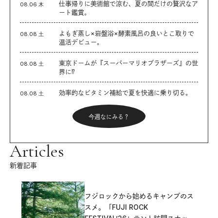
仕事帰りに美術館で涼む、夏の間だけの贅沢なア
08.06 木
ート鑑賞。
よもぎ蒸し×岩盤浴×酵素風呂の良いとこ取りで
08.08 土
温活デビュー。
東京ドームが『スーパーマリオブラザーズ』の世
08.08 土
界に⁉︎
効率的なビタミン補給で夏を快適に乗り切る。
08.08 土
今週なにみる？
Articles
新着記事
フジロックから始めるキャンプのス
スメ。「FUJI ROCK