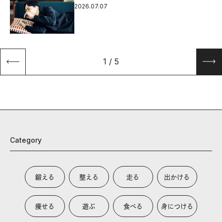
2026.07.07
1
/
5
Category
鍛える
整える
走る
出かける
痩せる
遊ぶ
食べる
身につける