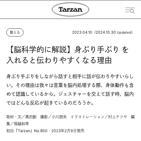
2023.04.10
2024.10.30
整える
（
Updated）
【脳科学的に解説】身ぶり手ぶり を
入れると伝わりやすくなる理由
身ぶり手ぶりをしながら話すと相手に話が伝わりやすいらし
い。その理由は我々は言葉を脳内処理する際、身体動作も含
めて認識しているから。ジェスチャーを交えて話す時、脳内
ではどんな反応が起きているのだろうか。
取材・文／黒田創 撮影／小川朋央 イラストレーション／村上テツヤ 編
集／堀越和幸
初出『Tarzan』No.850・2023年2月9日発売