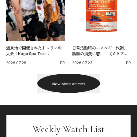
温泉地で開催されたトレランの
日常活動時のエネルギー代謝、
大会「Kaga Spa Trail
脂肪の消費に着目！《メタプラ
Endurance 100 by UTMB」。本
ス ウエスト》で始める体メンテ
2026.07.28
PR
2026.07.23
PR
戦を夢見るランナーたちの奮闘
習慣。
を追った。
View More Articles
Weekly Watch List