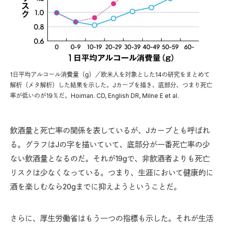
1日平均アルコール消費量（g）／欧米人を対象とした14の研究をまとめて
解析（メタ解析）した結果を示した。Jカーブを描き、底部分、つまり死亡
率が低いのが19％だ。Hoiman. CD, English DR, Milne E et al．
飲酒量と死亡率の関係を表しているが、Jカーブとも呼ばれ
る。グラフはJの字を描いていて、底部分が一番死亡率の少
ない飲酒量となるのだ。それが19gで、非飲酒者よりも死亡
リスクは少なくなっている。つまり、生涯において健康的に
酒を楽しむなら20gまでに抑えようということだ。
さらに、厚生労働省はもう一つの指標も示した。それが生活