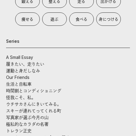
鍛える
整える
走る
出かける
痩せる
遊ぶ
食べる
身につける
Series
A Small Essay
履きたい、走りたい
運動と身だしなみ
Our Friends
生活と自転車
時間割とコンディショニング
怪我こそ、私。
ウチサカさんにきいてみる。
スキーが連れてってくれる町
写真家が選ぶ今月の山
極私的なカラダの名著
トレラン正史