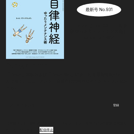
最新号 No.931
『Tarzan』No.931「自律神
経ゆったりメンテナンス術」
08.06（木）
発売
Newsletter
『Tarzan』本誌および『Tarzan Web』にまつわる最新情報がメー
ルで届く。ニュースレター会員向けの特別なイベント・プレゼン
トも。
登録
ご登録頂くと、弊社のプライバシーポリシーとメールマガジンの配信に同意し
たことになります。
配信停止