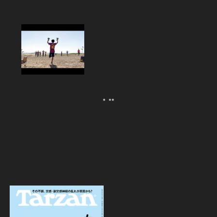
バルサかマンチェスターか。過酷な
現実を突きつける、戦時下のサッカ
ー映画｜Move On Screen
2026.08.06