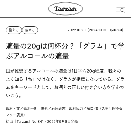
2022.10.23
2024.10.30
整える
痩せる
（
Updated）
適量の20gは何杯分？「グラム」で学
ぶアルコールの適量
国が推奨するアルコールの適量は1日平均20g程度。我々の
よく知る「%」ではなく、グラムが指標となっている。グラ
ムをキーワードとして、お酒との正しい付き合い方を学んで
いこう。
取材・文／鈴木一朗 撮影／石原敦志 取材協力／樋口 進（久里浜医療セ
ンター院長）
初出『Tarzan』No.841・2022年9月8日発売