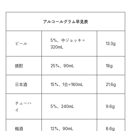
アルコールグラム早見表
5%、中ジョッキ＝
ビール
13.3g
320mL
焼酎
25%、90mL
18g
日本酒
15%、1合=180mL
21.6g
チューハ
5%、240mL
9.6g
イ
梅酒
12%、90mL
8.6g