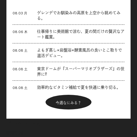
ゲレンデでお馴染みの高原を上空から眺めてみ
08.03 月
る。
仕事帰りに美術館で涼む、夏の間だけの贅沢なア
08.06 木
ート鑑賞。
よもぎ蒸し×岩盤浴×酵素風呂の良いとこ取りで
08.08 土
温活デビュー。
東京ドームが『スーパーマリオブラザーズ』の世
08.08 土
界に⁉︎
効率的なビタミン補給で夏を快適に乗り切る。
08.08 土
今週なにみる？
Articles
新着記事