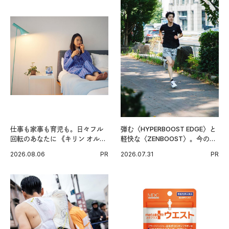
仕事も家事も育児も。日々フル
弾む〈HYPERBOOST EDGE〉と
回転のあなたに 《キリン オルニ
軽快な〈ZENBOOST〉。今の時
チンPRO》という新習慣。
代に寄り添うアディダスが打ち
2026.08.06
PR
2026.07.31
PR
出した新機軸。