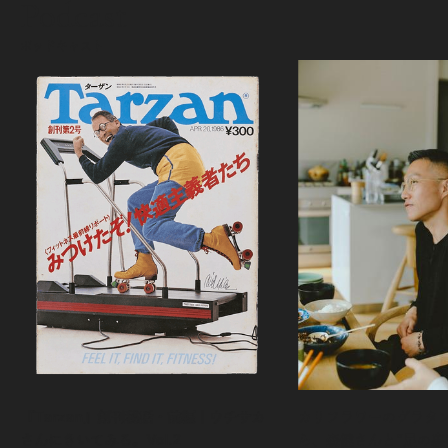
Podcast
ポッドキャスト
『Tarzan』創刊秘話・前編｜ウチサカ
カリフラワーのグラタ
さんにきいてみる。Vol.2
ら、森健さんと“足の裏