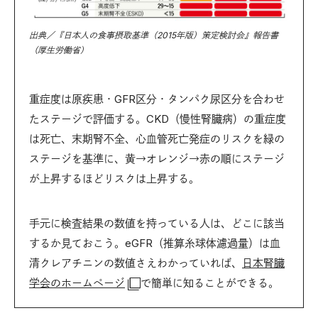
出典／『日本人の食事摂取基準（2015年版）策定検討会』報告書
（厚生労働省）
重症度は原疾患・GFR区分・タンパク尿区分を合わせ
たステージで評価する。CKD（慢性腎臓病）の重症度
は死亡、末期腎不全、心血管死亡発症のリスクを緑の
ステージを基準に、黄→オレンジ→赤の順にステージ
が上昇するほどリスクは上昇する。
手元に検査結果の数値を持っている人は、どこに該当
するか見ておこう。eGFR（推算糸球体濾過量）は血
清クレアチニンの数値さえわかっていれば、
日本腎臓
学会のホームページ
で簡単に知ることができる。