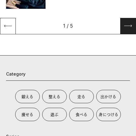
1
/
5
Category
鍛える
整える
走る
出かける
痩せる
遊ぶ
食べる
身につける