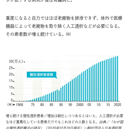
重度になると自力ではほぼ老廃物を排泄できず、体外で医療
機器によって老廃物を取り除く人工透析などが必要になる。
その患者数が増え続けている。￼
増え続ける慢性透析患者／増加は鈍化しつつあるとはいえ、人工透析が必要
なほど重篤化している患者だけでもこれほどの人数となる。
出典／「わが国
の慢性透析療法の現況」（2020年12月31日現在）一般社団法人日本透析医