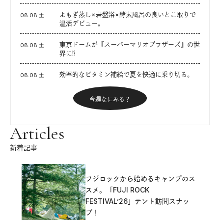
よもぎ蒸し×岩盤浴×酵素風呂の良いとこ取りで
08.08 土
温活デビュー。
東京ドームが『スーパーマリオブラザーズ』の世
08.08 土
界に⁉︎
効率的なビタミン補給で夏を快適に乗り切る。
08.08 土
今週なにみる？
Articles
新着記事
フジロックから始めるキャンプのス
スメ。「FUJI ROCK
FESTIVAL’26」テント訪問スナッ
プ！