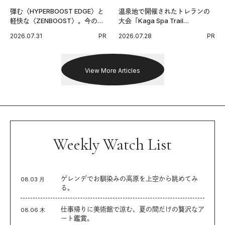
弾む〈HYPERBOOST EDGE〉と
温泉地で開催されたトレランの
軽快な〈ZENBOOST〉。今の時
大会「Kaga Spa Trail
代に寄り添うアディダスが打ち
Endurance 100 by UTMB」。本
2026.07.31
PR
2026.07.28
PR
出した新機軸。
戦を夢見るランナーたちの奮闘
を追った。
View More Articles
Weekly Watch List
ゲレンデでお馴染みの高原を上空から眺めてみ
08.03 月
る。
仕事帰りに美術館で涼む、夏の間だけの贅沢なア
08.06 木
ート鑑賞。