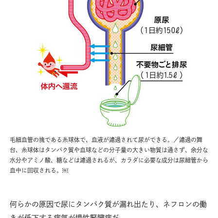
毛細血管の塊である糸球体で、血液が濾過されて尿ができる。／濾過の舞
台、糸球体はタンパク質や血球などの分子量の大きい物質は通さず、余分な
水分やアミノ酸、糖などは濾過されるが、カラダに必要な成分は尿細管から
血中に回収される。￼
何らかの原因で尿にタンパク質が漏れ出たり、ネフロンの働
きが低下する病気が慢性腎臓病だ。