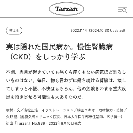
2022.11.14
2024.10.30
整える
（
Updated）
実は隠れた国民病か。慢性腎臓病
（CKD）をしっかり学ぶ
不調、異常が起きていても痛くも痒くもない病気ほど恐ろし
いものはない。毎日、物も言わずに働き続ける腎臓は、壊し
てしまうと不便、不快はもちろん、他の危険きわまる重大疾
患を招き寄せる可能性も大ありなのだ。
取材・文／廣松正浩 イラストレーション／横田ユキオ 取材協力・監修／
久野 勉（池袋久野クリニック院長、日本大学医学部兼任講師、医学博士）
初出『Tarzan』No.839・2022年8月10日発売