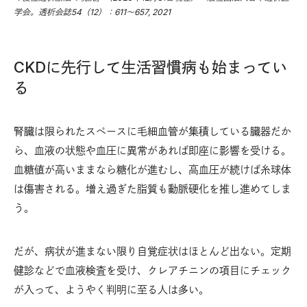
学会。透析会誌54（12）：611～657, 2021
CKDに先行して生活習慣病も始まってい
る
腎臓は限られたスペースに毛細血管が集積している臓器だか
ら、血液の状態や血圧に異常があれば即座に影響を受ける。
血糖値が高いままなら糖化が進むし、高血圧が続けば糸球体
は傷害される。増え過ぎた脂質も動脈硬化を推し進めてしま
う。
だが、病状が進まない限り自覚症状はほとんど出ない。定期
健診などで血液検査を受け、クレアチニンの項目にチェック
が入って、ようやく判明に至る人は多い。