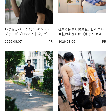
いつもカバンに《アーモンド・
仕事も家事も育児も。日々フル
ブリーズ プロテイン》を。忙し
回転のあなたに 《キリン オルニ
い毎日の簡単コンディショニン
チンPRO》という新習慣。
2026.08.07
PR
2026.08.06
PR
グ習慣。