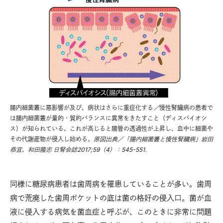
腸内細菌叢に悪影響が及び、病状はさらに重症化する
／
慢性腎臓病の患者で
は腸内細菌叢が量的・質的バランスに異常をきたすこと（ディスバイオシ
ス）が知られている。これが高じると腸管の透過性が上昇し、血中に細菌や
その代謝産物が侵入し始める。
原図出典／「腸内細菌叢と慢性腎臓病」岩田
恭宜、和田隆志 日腎会誌2017;59（4）：545-551.
同様に糖尿病患者は歯周病を罹患していることが多い。歯周
病で荒廃した歯周ポケットの底は菌の格好の侵入口。菌が血
液に侵入する病気を菌血症と呼ぶが、このときに非常に問題