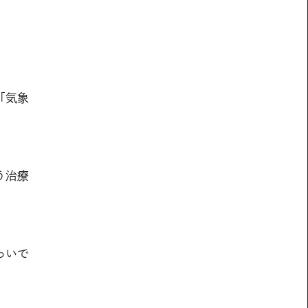
「気象
う治療
らいで