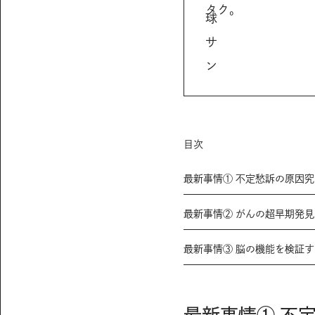
タク。
球
サ
ン
目次
最新事情① 不定愁訴の原因究
最新事情② がんの超早期発見
最新事情③ 脳の機能を検証す