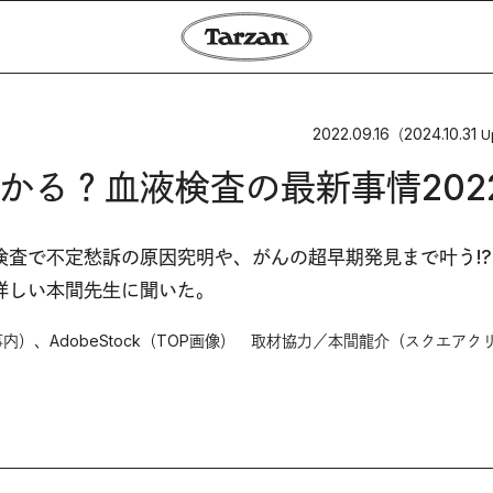
2022.09.16
2024.10.31
（
U
かる？血液検査の最新事情202
査で不定愁訴の原因究明や、がんの超早期発見まで叶う!?
詳しい本間先生に聞いた。
、AdobeStock（TOP画像） 取材協力／本間龍介（スクエアク