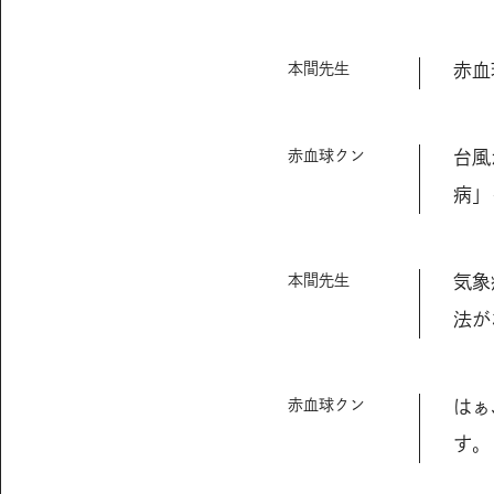
本間先生
赤血
赤血球クン
台風
病」
本間先生
気象
法が
赤血球クン
はぁ
す。