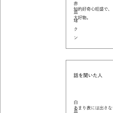
赤
知的好奇心旺盛で、
血
大好物。
球
ク
ン
話を聞いた人
白
あまり表には出さな
血