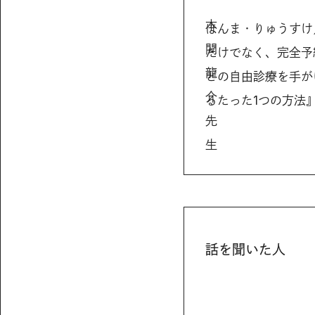
本
ほんま・りゅうすけ
間
だけでなく、完全予
龍
どの自由診療を手が
介
るたった1つの方法
先
生
話を聞いた人