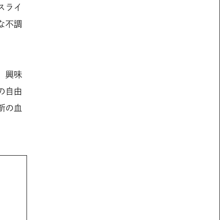
スライ
な不調
 興味
の自由
新の血