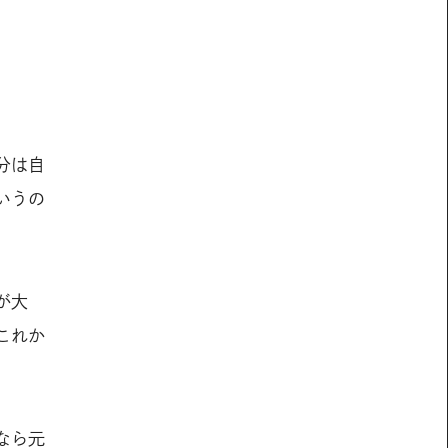
分は自
いうの
が大
これか
なら元