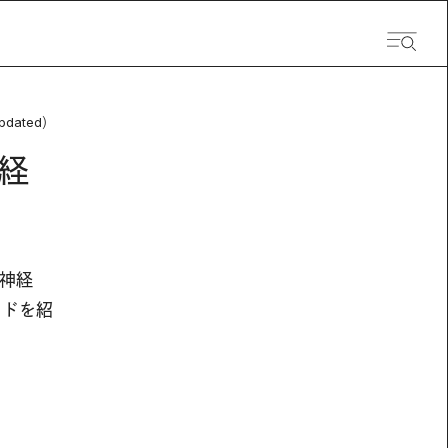
pdated）
経
神経
ッドを紹