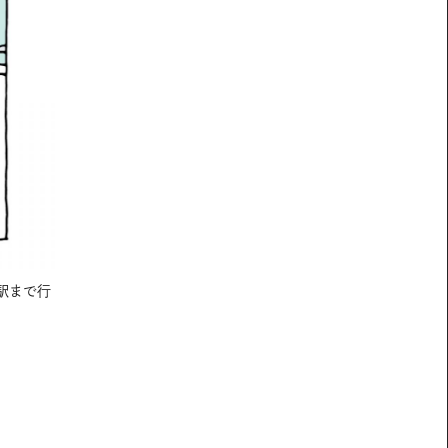
駅まで行
電車やバスに乗っている間、スマホでニュースをチェックして
ィンをこなす。