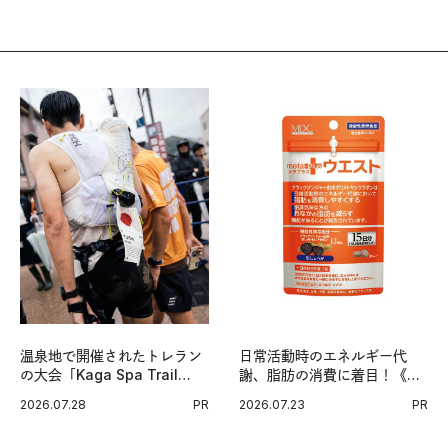
温泉地で開催されたトレラン
日常活動時のエネルギー代
の大会「Kaga Spa Trail
謝、脂肪の消費に着目！《メ
Endurance 100 by
タプラス ウエスト》で始める
2026.07.28
PR
2026.07.23
PR
UTMB」。本戦を夢見るラン
体メンテ習慣。
ナーたちの奮闘を追った。