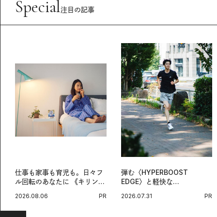
Special
注目の記事
仕事も家事も育児も。日々フ
弾む〈HYPERBOOST
ル回転のあなたに 《キリン
EDGE〉と軽快な
オルニチンPRO》という新習
〈ZENBOOST〉。今の時代
2026.08.06
PR
2026.07.31
PR
慣。
に寄り添うアディダスが打ち
出した新機軸。