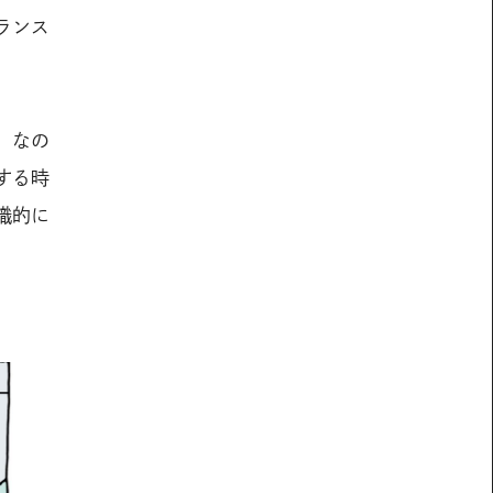
ランス
。なの
する時
識的に