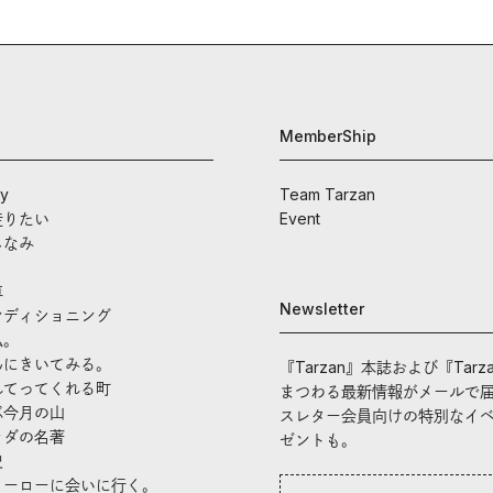
MemberShip
ay
Team Tarzan
走りたい
Event
しなみ
車
Newsletter
ンディショニング
私。
んにきいてみる。
『Tarzan』本誌および『Tarz
れてってくれる町
まつわる最新情報がメールで
ぶ今月の山
スレター会員向けの特別なイ
ラダの名著
ゼントも。
史
ヒーローに会いに行く。