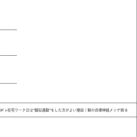
OP
在宅ワーク日は“擬似通勤”をした方がよい理由｜朝の自律神経メンテ術 6