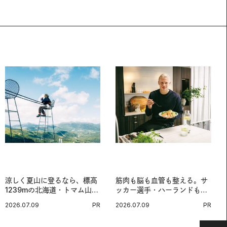
涼しく夏山に登るなら、標高
筋肉も脳も血管も整える。サ
1239mの北海道・トマム山で
ッカー選手・ハーランドも注
旅登山へ。
目する、ノルウェーサーモン
2026.07.09
PR
2026.07.09
PR
＆サバの“最強アスリート
食”。