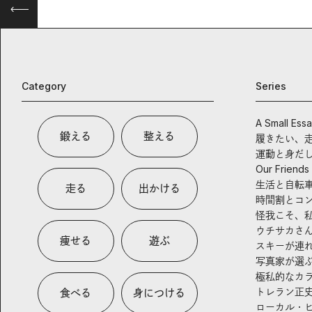
Category
Series
A Small Ess
鍛える
整える
履きたい、
運動と身だ
Our Friends
生活と自転
走る
出かける
時間割とコ
怪我こそ、
ウチサカさ
痩せる
遊ぶ
スキーが連
写真家が選
極私的なカ
トレラン正
食べる
身につける
ローカル・