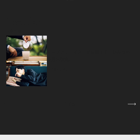
Popular
人気記事
源
トップクリエイターが実践する、ひみつの
疲労回復術。
2026.07.07
1
/
5