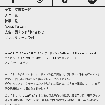
著者・監修者一覧
タグ一覧
特集一覧
About Tarzan
広告に関するお問い合わせ
プレスリリース受付
anan
BRUTUS
Casa BRUTUS
クロワッサン
GINZA
Hanako
& Premium
colocal
クウネル・サロン
POPEYE
MCS
こここ
SHURO
マガジンワールド
プライバシーポリシー
本サイトで紹介しているエクササイズや健康情報は、専門家への取材を行っており
ますが、個別具体的な疾病や傷病に対応しておりません。
紹介されているエクササイズなどを試される場合は、ご自身の体調に応じて、専門
家や医療機関への相談をお勧めします。
当サイトでは、2021年3月31日以前更新記事内の掲載商品価格等は特に表示がない
場合は税抜価格、2021年4月1日更新記事内の掲載商品価格は、原則税込価格で表
記しています。