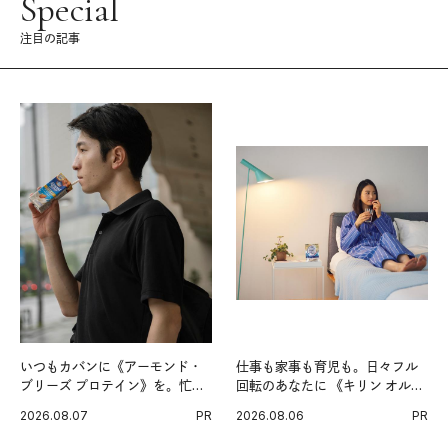
Special
注目の記事
いつもカバンに《アーモンド・
仕事も家事も育児も。日々フル
ブリーズ プロテイン》を。忙し
回転のあなたに 《キリン オルニ
い毎日の簡単コンディショニン
チンPRO》という新習慣。
2026.08.07
PR
2026.08.06
PR
グ習慣。