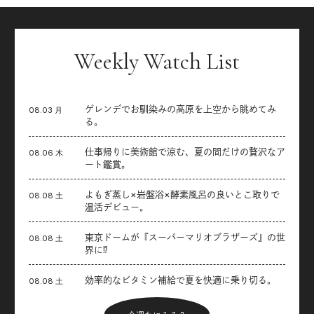
Weekly Watch List
ゲレンデでお馴染みの高原を上空から眺めてみ
08.03 月
る。
仕事帰りに美術館で涼む、夏の間だけの贅沢なア
08.06 木
ート鑑賞。
よもぎ蒸し×岩盤浴×酵素風呂の良いとこ取りで
08.08 土
温活デビュー。
東京ドームが『スーパーマリオブラザーズ』の世
08.08 土
界に⁉︎
効率的なビタミン補給で夏を快適に乗り切る。
08.08 土