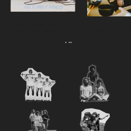
『Tarzan』創刊秘話・前編｜ウチサカ
カリフラワーのグラタ
さんにきいてみる。Vol.2
ら、森健さんと“足の裏
える。｜麻生要一郎の
ク
Category
カテゴリー