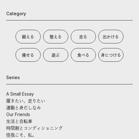
Category
鍛える
整える
走る
出かける
痩せる
遊ぶ
食べる
身につける
Series
A Small Essay
履きたい、走りたい
運動と身だしなみ
Our Friends
生活と自転車
時間割とコンディショニング
怪我こそ、私。