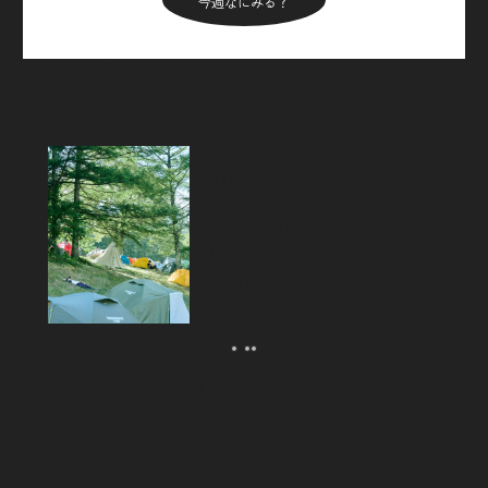
今週なにみる？
Articles
新着記事
フジロックから始めるキャンプのス
スメ。「FUJI ROCK
FESTIVAL’26」テント訪問スナッ
プ！
2026.08.07