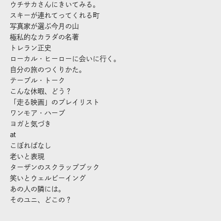
ウチサカさんにきいてみる。
スキーが連れてってくれる町
写真家が選ぶ今月の山
極私的なカラダの名著
トレラン正史
ローカル・ヒーローに会いに行く。
自分の旅のつくりかた。
テーブル・トーク
こんな休暇、どう？
「走る映画」のプレイリスト
ワンモア・ハーブ
ヨガと気づき
at
こぼればなし
老いと表現
ターザンのスクラップブック
笑いとウェルビーイング
あの人の隣には。
そのユニ、どこの？