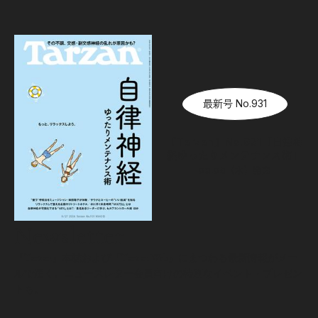
最新号 No.931
『Tarzan』No.931「自律神
経ゆったりメンテナンス術」
08.06（木）
発売
Newsletter
『Tarzan』本誌および『Tarzan Web』にまつわる最新情報がメー
ルで届く。ニュースレター会員向けの特別なイベント・プレゼン
トも。