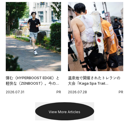
弾む〈HYPERBOOST EDGE〉と
温泉地で開催されたトレランの
軽快な〈ZENBOOST〉。今の時
大会「Kaga Spa Trail
代に寄り添うアディダスが打ち
Endurance 100 by UTMB」。本
2026.07.31
PR
2026.07.28
PR
出した新機軸。
戦を夢見るランナーたちの奮闘
を追った。
View More Articles