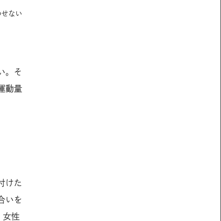
わせない
い。そ
運動量
付けた
合いを
、女性