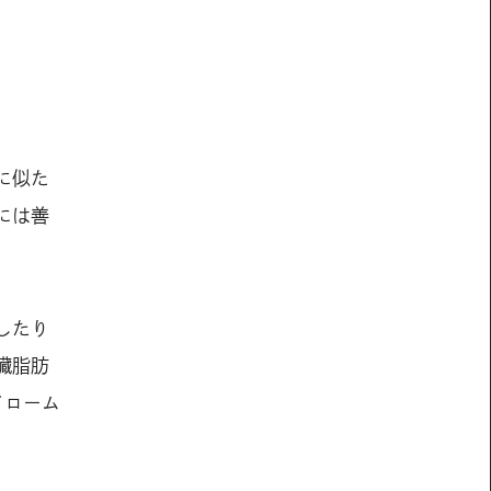
に似た
には善
したり
臓脂肪
ドローム