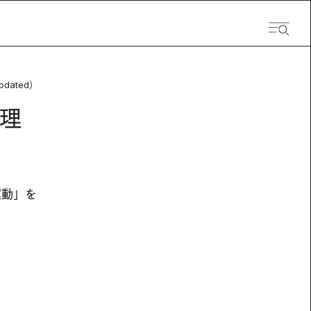
pdated）
理
運動」を