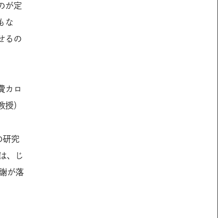
のが定
もな
せるの
費カロ
教授）
の研究
は、じ
謝が落