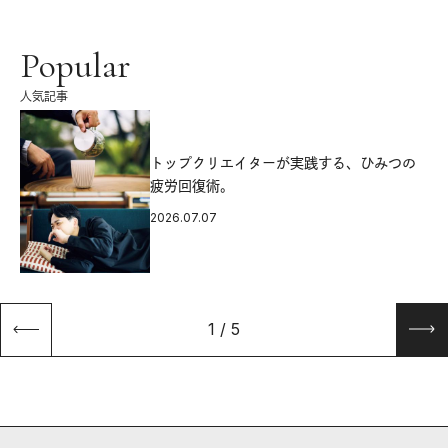
Popular
人気記事
源
トップクリエイターが実践する、ひみつの
疲労回復術。
2026.07.07
1
/
5