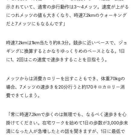
示されていて、通常の歩行動作は3～4メッツ。速度が上がる
につれメッツの値も大きくなり、時速7.2kmのウォーキング
だと7メッツにもなるんです」
時速7.2kmは1km当たり約8.3分。競歩に近いペースで、ジョ
ギングに換算するとかなりゆっくりめのペースとなる。1日
に1、2回はこの速度で速歩きすることを目指そう。
メッツからは消費カロリーを出すこともでき、体重70kgの
場合、7メッツの速歩きを20分行うと約170キロカロリー消
費できてしまう。
「常に時速7.2kmで歩くのは無理でも、なるべく速歩きを心
掛けてください。在宅ワークを始めて1日の歩数が3,000歩未
満になった人が急増したとの話を聞きますが、1日に最低で