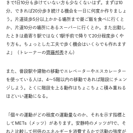
きで1日10分も歩けていない方も少なくないはず。まずは10
分、できれば20分歩き続ける機会を一日に何度か作りましょ
う。片道徒歩5分以上かかる場所まで昼ご飯を食べに行くと
か、片道10分の場所にあるスーパーに行くとか。また出勤し
たときは最寄り駅ではなく1駅手前で降りて20分程度歩くや
り方も。ちょっとした工夫で歩く機会はいくらでも作れます
よ」（トレーナーの
齊藤邦秀
さん）
また、普段駅や建物の移動でエレベーターやエスカレーター
を使っている人は、4～5階以内の移動であれば階段にチェン
ジしよう。とくに階段を上る動作はちょこちょこ積み重ねる
ほどいい運動になる。
「個々の運動がどの程度の運動量なのか、それを示す指標と
してMETs（メッツ）があります。安静時のメッツが1で、そ
れと比較して何倍のエネルギーを消費するかで活動の強度が