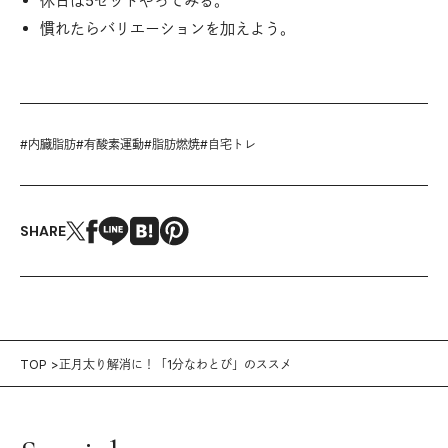
休日は5セットやってみる。
慣れたらバリエーションを加えよう。
#
内臓脂肪
#
有酸素運動
#
脂肪燃焼
#
自宅トレ
SHARE
TOP
正月太り解消に！「1分なわとび」のススメ