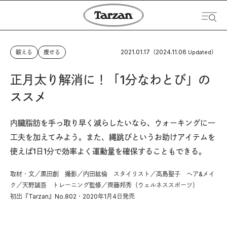
2021.01.17
2024.11.06
鍛える
痩せる
（
Updated）
正月太り解消に！「1分なわとび」の
ススメ
内臓脂肪を手っ取り早く減らしたいなら、ウォーキングに一
工夫を加えてみよう。また、縄跳びというお助けアイテムを
使えば1日1分で効率よく運動量を確保することもできる。
取材・文／黒田創 撮影／内田紘倫 スタイリスト／高島聖子 ヘア&メイ
ク／天野誠吾 トレーニング監修／齊藤邦秀（ウェルネススポーツ）
初出『Tarzan』No.802・2020年1月4日発売