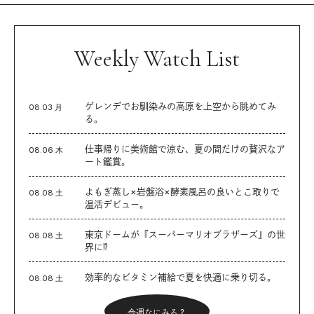
Weekly Watch List
ゲレンデでお馴染みの高原を上空から眺めてみ
08.03 月
る。
仕事帰りに美術館で涼む、夏の間だけの贅沢なア
08.06 木
ート鑑賞。
よもぎ蒸し×岩盤浴×酵素風呂の良いとこ取りで
08.08 土
温活デビュー。
東京ドームが『スーパーマリオブラザーズ』の世
08.08 土
界に⁉︎
効率的なビタミン補給で夏を快適に乗り切る。
08.08 土
今週なにみる？