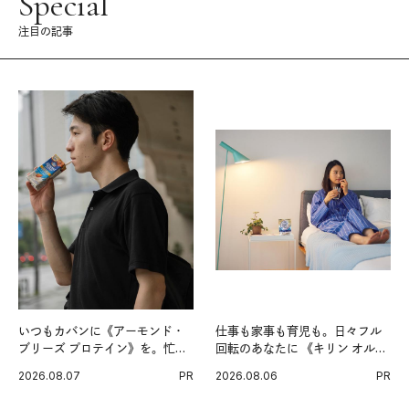
Special
注目の記事
いつもカバンに《アーモンド・
仕事も家事も育児も。日々フル
ブリーズ プロテイン》を。忙し
回転のあなたに 《キリン オルニ
い毎日の簡単コンディショニン
チンPRO》という新習慣。
2026.08.07
PR
2026.08.06
PR
グ習慣。