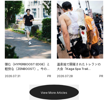
弾む〈HYPERBOOST EDGE〉と
温泉地で開催されたトレランの
軽快な〈ZENBOOST〉。今の時
大会「Kaga Spa Trail
代に寄り添うアディダスが打ち
Endurance 100 by UTMB」。本
2026.07.31
PR
2026.07.28
PR
出した新機軸。
戦を夢見るランナーたちの奮闘
を追った。
View More Articles