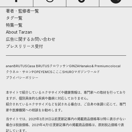
著者・監修者一覧
タグ一覧
特集一覧
About Tarzan
広告に関するお問い合わせ
プレスリリース受付
anan
BRUTUS
Casa BRUTUS
クロワッサン
GINZA
Hanako
& Premium
colocal
クウネル・サロン
POPEYE
MCS
こここ
SHURO
マガジンワールド
プライバシーポリシー
本サイトで紹介しているエクササイズや健康情報は、専門家への取材を行っており
ますが、個別具体的な疾病や傷病に対応しておりません。
紹介されているエクササイズなどを試される場合は、ご自身の体調に応じて、専門
家や医療機関への相談をお勧めします。
当サイトでは、2021年3月31日以前更新記事内の掲載商品価格等は特に表示がない
場合は税抜価格、2021年4月1日更新記事内の掲載商品価格は、原則税込価格で表
記しています。