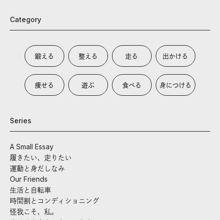
Category
鍛える
整える
走る
出かける
痩せる
遊ぶ
食べる
身につける
Series
A Small Essay
履きたい、走りたい
運動と身だしなみ
Our Friends
生活と自転車
時間割とコンディショニング
怪我こそ、私。