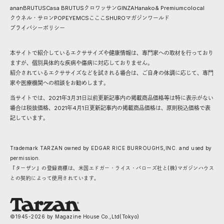
anan
BRUTUS
Casa BRUTUS
クロワッサン
GINZA
Hanako
& Premium
colocal
クウネル・サロン
POPEYE
MCS
こここ
SHURO
マガジンワールド
プライバシーポリシー
本サイトで紹介しているエクササイズや健康情報は、専門家への取材を行っており
ますが、個別具体的な疾病や傷病に対応しておりません。
紹介されているエクササイズなどを試される場合は、ご自身の体調に応じて、専門
家や医療機関への相談をお勧めします。
当サイトでは、2021年3月31日以前更新記事内の掲載商品価格等は特に表示がない
場合は税抜価格、2021年4月1日更新記事内の掲載商品価格は、原則税込価格で表
記しています。
Trademark TARZAN owned by EDGAR RICE BURROUGHS,INC. and used by
permission.
『ターザン』の登録商標は、米国エドガー・ライス・バローズ社と(株)マガジンハウス
との契約によって使用されています。
©1945-
2026
by Magazine House Co.,Ltd(Tokyo)