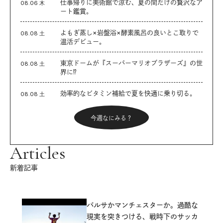
仕事帰りに美術館で涼む、夏の間だけの贅沢なア
08.06 木
ート鑑賞。
よもぎ蒸し×岩盤浴×酵素風呂の良いとこ取りで
08.08 土
温活デビュー。
東京ドームが『スーパーマリオブラザーズ』の世
08.08 土
界に⁉︎
効率的なビタミン補給で夏を快適に乗り切る。
08.08 土
今週なにみる？
Articles
新着記事
バルサかマンチェスターか。過酷な
現実を突きつける、戦時下のサッカ