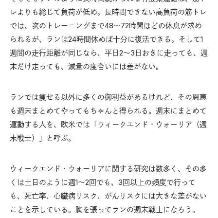
レよりも総じて負荷が低め。長時間できない高負荷の筋トレ
では、次のトレーニングまで48〜72時間ほどの休息が求め
られるが、ランは24時間休めば十分に復活できる。そして1
週間の走行距離が同じなら、平日2〜3日おきに走っても、週
末だけ走っても、減量の度合いには差がない。
ランでは痩せる以外に多くの御利益があるけれど、その恩恵
も週末まとめてやってもちゃんと得られる。週末にまとめて
運動する人を、欧米では「ウィークエンド・ウォーリア（週
末戦士）」と呼ぶ。
ウィークエンド・ウォーリアに関する研究は数多く、その多
くは土日のように週1〜2回でも、3回以上の頻度で行って
も、死亡率、心臓病リスク、がんリスクには大きな差がない
ことを示している。胸を張ってランの週末戦士になろう。