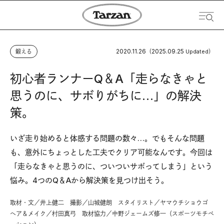
2020.11.26
2025.09.25
鍛える
（
Updated）
初心者ランナーQ＆A「走らなきゃと
思うのに、サボりがちに…」の解決
策。
いざ走り始めると体感する問題の数々…。でもそんな問題
も、意外にちょっとした工夫でクリア可能なんです。今回は
「走らなきゃと思うのに、ついついサボってしまう」という
悩み。4つのQ＆Aから解決策を見つけ出そう。
取材・文／井上健二 撮影／山城健朗 スタイリスト／ヤマウチショウゴ
ヘア＆メイク／村田真弓 取材協力／中野ジェームズ修一（スポーツモチベ