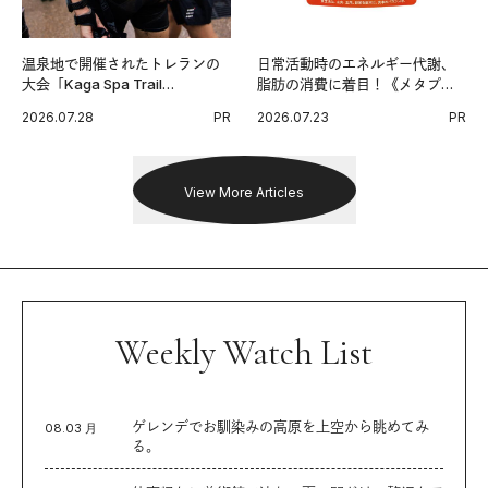
温泉地で開催されたトレランの
日常活動時のエネルギー代謝、
大会「Kaga Spa Trail
脂肪の消費に着目！《メタプラ
Endurance 100 by UTMB」。本
ス ウエスト》で始める体メンテ
2026.07.28
PR
2026.07.23
PR
戦を夢見るランナーたちの奮闘
習慣。
を追った。
View More Articles
Weekly Watch List
ゲレンデでお馴染みの高原を上空から眺めてみ
08.03 月
る。