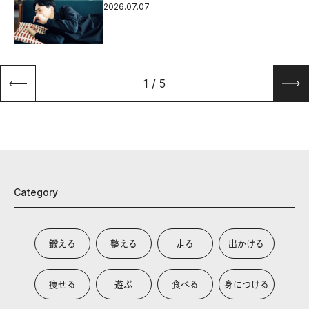
2026.07.07
1
/
5
Category
鍛える
整える
走る
出かける
痩せる
遊ぶ
食べる
身につける