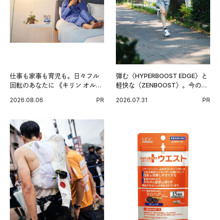
仕事も家事も育児も。日々フル
弾む〈HYPERBOOST EDGE〉と
回転のあなたに 《キリン オルニ
軽快な〈ZENBOOST〉。今の時
チンPRO》という新習慣。
代に寄り添うアディダスが打ち
2026.08.06
PR
2026.07.31
PR
出した新機軸。