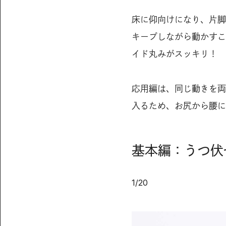
床に仰向けになり、片脚
キープしながら動かすこ
イド丸みがスッキリ！
応用編は、同じ動きを両
入るため、お尻から腰に
基本編：うつ伏
1
/
20