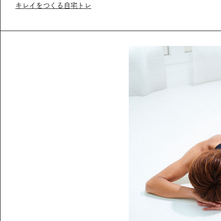
キレイをつくる自宅トレ