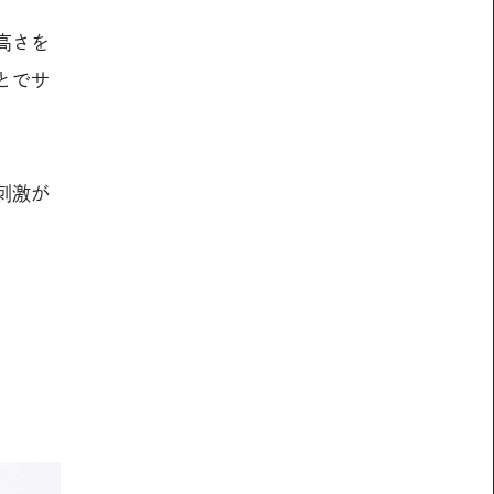
高さを
とでサ
刺激が