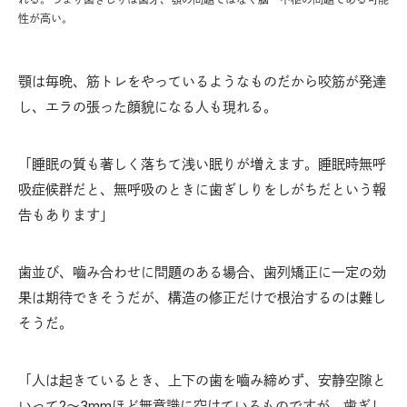
性が高い。
顎は毎晩、筋トレをやっているようなものだから咬筋が発達
し、エラの張った顔貌になる人も現れる。
「睡眠の質も著しく落ちて浅い眠りが増えます。睡眠時無呼
吸症候群だと、無呼吸のときに歯ぎしりをしがちだという報
告もあります」
歯並び、嚙み合わせに問題のある場合、歯列矯正に一定の効
果は期待できそうだが、構造の修正だけで根治するのは難し
そうだ。
「人は起きているとき、上下の歯を嚙み締めず、安静空隙と
いって2～3mmほど無意識に空けているものですが、歯ぎし