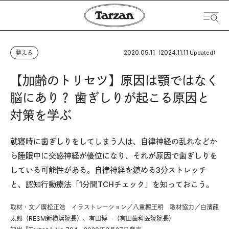
2020.09.11
2024.11.11
整える
（
Updated）
【加齢のトリセツ】原因は顎ではなく
脳にあり？ 歯ぎしりが起こる原因と
対策を学ぶ
就寝時に歯ぎしりをしてしまう人は、自律神経の乱れなどか
ら睡眠中に交感神経が優位になり、それが原因で歯ぎしりを
している可能性がある。自律神経を鎮める3分ストレッチ
と、認知行動療法「1分間TCHチェック」を知っておこう。
取材・文／廣松正浩 イラストレーション／八重樫王明 取材協力／白濱龍
太郎（RESM新横浜院長）、有田博一（有田歯科医院院長）