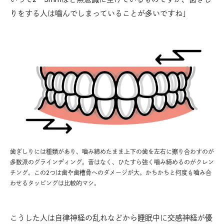
りをする人は嚙んでしまっていることが多いですね」
歯ぎしりには種類があり、嚙み締めたまま上下の歯を左右に擦り合わすのが
多数派のグラインディング。音はなく、ひたすら強く嚙み締めるのがクレン
チング。この2つは歯や歯槽骨へのダメージが大。かちかちと何度も嚙み合
わせるタッピングは比較的マシ。
こうした人は自律神経の乱れなどから睡眠中に交感神経が優