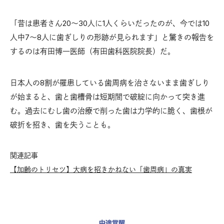
「昔は患者さん20～30人に1人くらいだったのが、今では10
人中7～8人に歯ぎしりの形跡が見られます」と驚きの報告を
するのは有田博一医師（有田歯科医院院長）だ。
日本人の8割が罹患している歯周病を治さないまま歯ぎしり
が始まると、歯と歯槽骨は短期間で破綻に向かって突き進
む。過去にむし歯の治療で削った歯は力学的に脆く、歯根が
破折を招き、歯を失うことも。
関連記事
【加齢のトリセツ】大病を招きかねない「歯周病」の真実