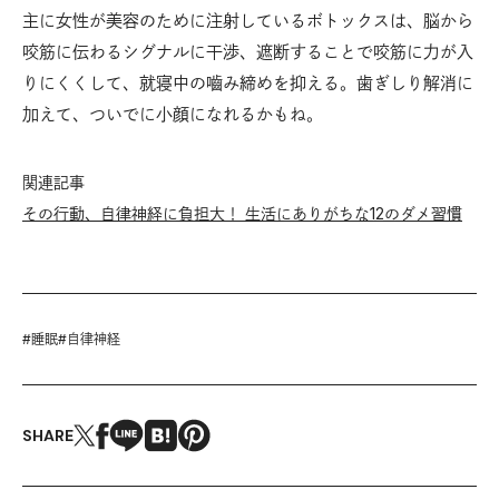
主に女性が美容のために注射しているボトックスは、脳から
咬筋に伝わるシグナルに干渉、遮断することで咬筋に力が入
りにくくして、就寝中の嚙み締めを抑える。歯ぎしり解消に
加えて、ついでに小顔になれるかもね。
関連記事
その行動、自律神経に負担大！ 生活にありがちな12のダメ習慣
#
睡眠
#
自律神経
SHARE