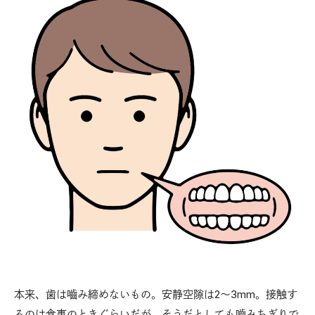
本来、歯は嚙み締めないもの。安静空隙は2～3mm。接触す
るのは食事のときぐらいだが、そうだとしても嚙みちぎりで