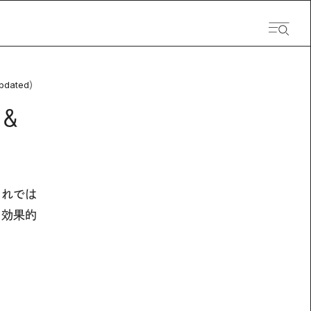
pdated）
＆
これでは
。効果的