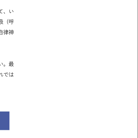
て、い
吸（呼
自律神
い。最
れでは