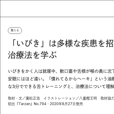
整える
「いびき」は多様な疾患を招
治療法を学ぶ
いびきをかく人は就寝中、軟口蓋や舌根が喉の奥に沈
安眠にはほど遠い。「慣れてるからヘーキ」という油
な3分でできる舌トレーニングと、治療法について理
取材・文／廣松正浩 イラストレーション／八重樫王明 取材協力
初出『Tarzan』No.794・2020年8月27日発売