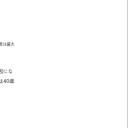
流は盛大
因にな
40歳