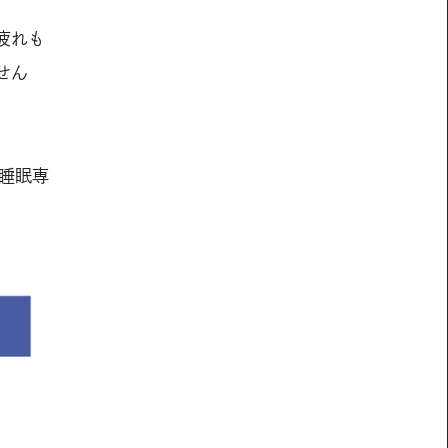
疲れも
せん
睡眠専