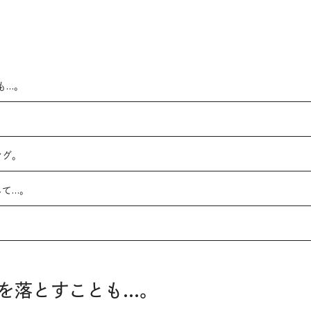
も…。
ング。
して…。
。
を落とすことも…。