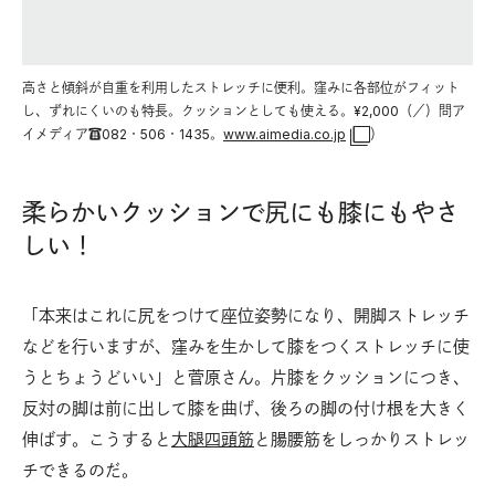
高さと傾斜が自重を利用したストレッチに便利。窪みに各部位がフィット
し、ずれにくいのも特長。クッションとしても使える。¥2,000（／）問ア
イメディア☎082・506・1435。
www.aimedia.co.jp
）
柔らかいクッションで尻にも膝にもやさ
しい！
「本来はこれに尻をつけて座位姿勢になり、開脚ストレッチ
などを行いますが、窪みを生かして膝をつくストレッチに使
うとちょうどいい」と菅原さん。片膝をクッションにつき、
反対の脚は前に出して膝を曲げ、後ろの脚の付け根を大きく
伸ばす。こうすると
大腿四頭筋
と腸腰筋をしっかりストレッ
チできるのだ。