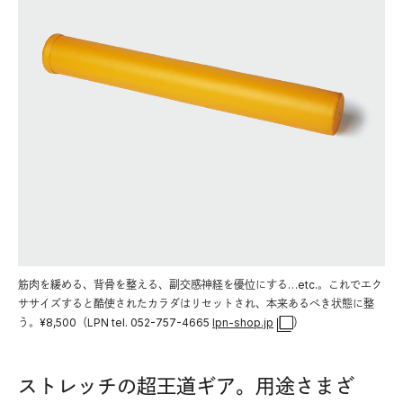
筋肉を緩める、背骨を整える、副交感神経を優位にする…etc.。これでエク
ササイズすると酷使されたカラダはリセットされ、本来あるべき状態に整
う。¥8,500（LPN tel. 052-757-4665
lpn-shop.jp
）
ストレッチの超王道ギア。用途さまざ