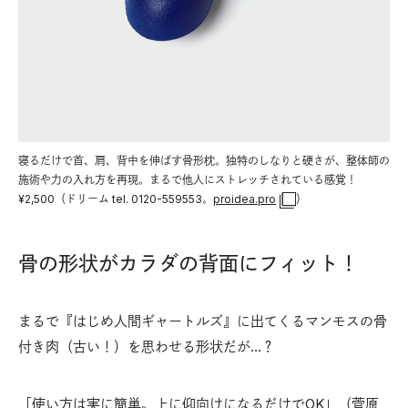
寝るだけで首、肩、背中を伸ばす骨形枕。独特のしなりと硬さが、整体師の
施術や力の入れ方を再現。まるで他人にストレッチされている感覚！
¥2,500（ドリーム tel. 0120-559553。
proidea.pro
）
骨の形状がカラダの背面にフィット！
まるで『はじめ人間ギャートルズ』に出てくるマンモスの骨
付き肉（古い！）を思わせる形状だが…？
「使い方は実に簡単。上に仰向けになるだけでOK」（菅原