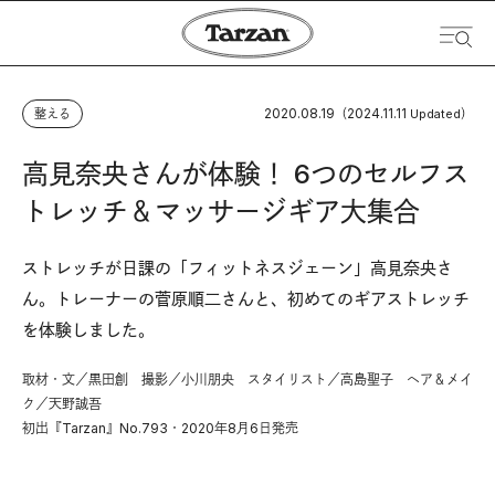
2020.08.19
2024.11.11
整える
（
Updated）
高見奈央さんが体験！ 6つのセルフス
トレッチ＆マッサージギア大集合
ストレッチが日課の「
フィットネスジェーン
」高見奈央さ
ん。トレーナーの菅原順二さんと、初めてのギアストレッチ
を体験しました。
取材・文／黒田創 撮影／小川朋央 スタイリスト／高島聖子 ヘア＆メイ
ク／天野誠吾
初出『Tarzan』No.793・2020年8月6日発売