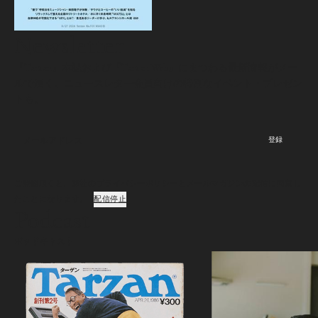
Newsletter
『Tarzan』本誌および『Tarzan Web』にまつわる最新情報がメー
ルで届く。ニュースレター会員向けの特別なイベント・プレゼン
トも。
登録
ご登録頂くと、弊社のプライバシーポリシーとメールマガジンの配信に同意し
たことになります。
配信停止
Podcast
ポッドキャスト