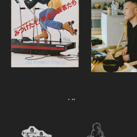
『Tarzan』創刊秘話・前編｜ウチサカ
カリフラワーのグラタ
さんにきいてみる。Vol.2
ら、森健さんと“足の裏
える。｜麻生要一郎の
ク
Category
カテゴリー