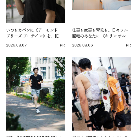
いつもカバンに《アーモンド・
仕事も家事も育児も。日々フル
ブリーズ プロテイン》を。忙し
回転のあなたに 《キリン オルニ
い毎日の簡単コンディショニン
チンPRO》という新習慣。
2026.08.07
PR
2026.08.06
PR
グ習慣。