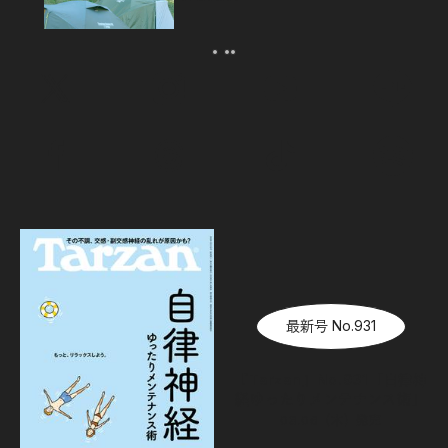
最新号 No.931
『Tarzan』No.931「自律神
経ゆったりメンテナンス術」
08.06（木）
発売