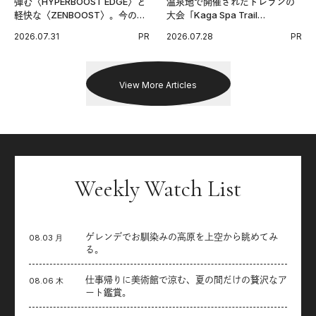
弾む〈HYPERBOOST EDGE〉と
温泉地で開催されたトレランの
軽快な〈ZENBOOST〉。今の時
大会「Kaga Spa Trail
代に寄り添うアディダスが打ち
Endurance 100 by UTMB」。本
2026.07.31
PR
2026.07.28
PR
出した新機軸。
戦を夢見るランナーたちの奮闘
を追った。
View More Articles
Weekly Watch List
ゲレンデでお馴染みの高原を上空から眺めてみ
08.03 月
る。
仕事帰りに美術館で涼む、夏の間だけの贅沢なア
08.06 木
ート鑑賞。