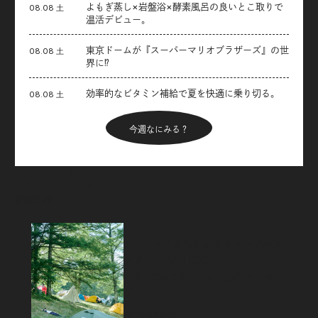
よもぎ蒸し×岩盤浴×酵素風呂の良いとこ取りで
08.08 土
温活デビュー。
東京ドームが『スーパーマリオブラザーズ』の世
08.08 土
界に⁉︎
効率的なビタミン補給で夏を快適に乗り切る。
08.08 土
今週なにみる？
Articles
新着記事
フジロックから始めるキャンプのス
スメ。「FUJI ROCK
FESTIVAL’26」テント訪問スナッ
プ！
2026.08.07