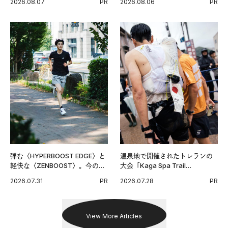
2026.08.07
PR
2026.08.06
PR
グ習慣。
弾む〈HYPERBOOST EDGE〉と
温泉地で開催されたトレランの
軽快な〈ZENBOOST〉。今の時
大会「Kaga Spa Trail
代に寄り添うアディダスが打ち
Endurance 100 by UTMB」。本
2026.07.31
PR
2026.07.28
PR
出した新機軸。
戦を夢見るランナーたちの奮闘
を追った。
View More Articles