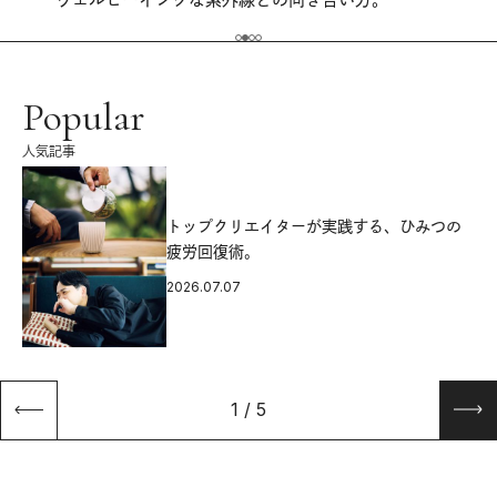
Popular
人気記事
源
トップクリエイターが実践する、ひみつの
疲労回復術。
2026.07.07
1
/
5