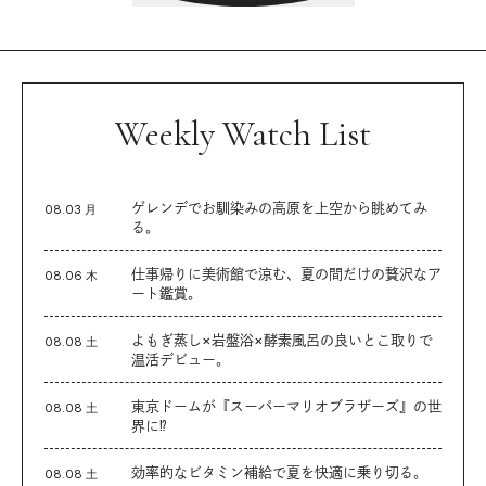
Weekly Watch List
ゲレンデでお馴染みの高原を上空から眺めてみ
08.03 月
る。
仕事帰りに美術館で涼む、夏の間だけの贅沢なア
08.06 木
ート鑑賞。
よもぎ蒸し×岩盤浴×酵素風呂の良いとこ取りで
08.08 土
温活デビュー。
東京ドームが『スーパーマリオブラザーズ』の世
08.08 土
界に⁉︎
効率的なビタミン補給で夏を快適に乗り切る。
08.08 土