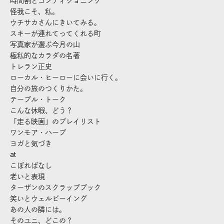
時間割とコンディショニング
怪我こそ、私。
ウチサカさんにきいてみる。
スキーが連れてってくれる町
写真家が選ぶ今月の山
極私的なカラダの名著
トレラン正史
ローカル・ヒーローに会いに行く。
自分の旅のつくりかた。
テーブル・トーク
こんな休暇、どう？
「走る映画」のプレイリスト
ワンモア・ハーブ
ヨガと気づき
at
こぼればなし
老いと表現
ターザンのスクラップブック
笑いとウェルビーイング
あの人の隣には。
そのユニ、どこの？