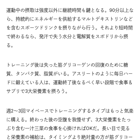
運動中の摂取は強度以外に継続時間も鍵となる。90分以上な
ら、持続的にエネルギーを供給するマルトデキストリンなど
を含むスポーツドリンクを摂りながら行う。それより短時間
で終わるなら、発汗で失う水分と電解質をスポドリから摂
る。
トレーニング後は失った筋グリコーゲンの回復のために糖
質、タンパク質、脂質がいる。アスリートのように毎日ハー
ドに鍛えている人は、運動終了後なるべく早い段階で食事＆
サプリで3大栄養素を摂ろう。
週2〜3回マイペースでトレーニングするタイプはもっと気楽
に構える。終わった後の空腹を我慢せず、3大栄養素をたっ
ぷり含む一汁三菜の食事を心掛ければOKだ。長い目で見る
と栄養素の補給は、タイミングより絶対量の方が筋グリコー