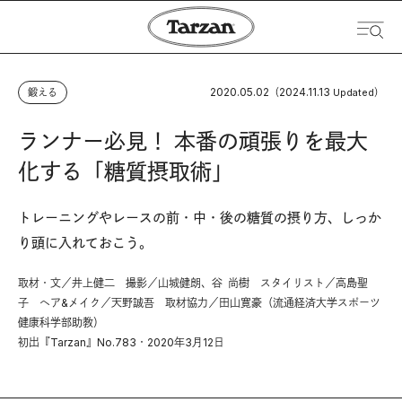
2020.05.02
2024.11.13
鍛える
（
Updated）
ランナー必見！ 本番の頑張りを最大
化する「糖質摂取術」
トレーニングやレースの前・中・後の糖質の摂り方、しっか
り頭に入れておこう。
取材・文／井上健二 撮影／山城健朗、谷 尚樹 スタイリスト／高島聖
子 ヘア&メイク／天野誠吾 取材協力／田山寛豪（流通経済大学スポーツ
健康科学部助教）
初出『Tarzan』No.783・2020年3月12日