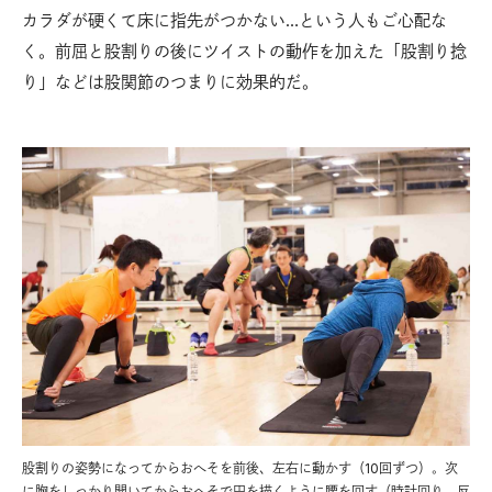
カラダが硬くて床に指先がつかない…という人もご心配な
く。前屈と股割りの後にツイストの動作を加えた「股割り捻
り」などは股関節のつまりに効果的だ。
股割りの姿勢になってからおへそを前後、左右に動かす（10回ずつ）。次
に胸をしっかり開いてからおへそで円を描くように腰を回す（時計回り、反