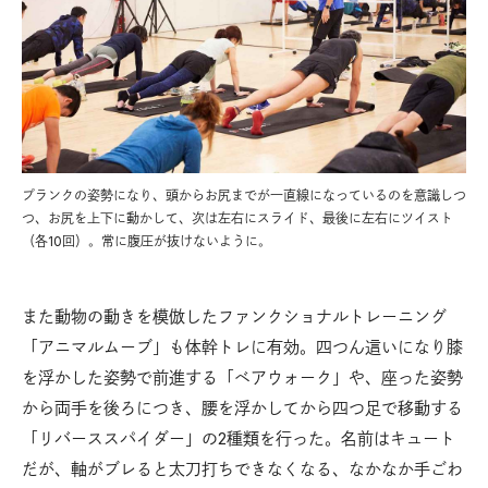
プランクの姿勢になり、頭からお尻までが一直線になっているのを意識しつ
つ、お尻を上下に動かして、次は左右にスライド、最後に左右にツイスト
（各10回）。常に腹圧が抜けないように。
また動物の動きを模倣したファンクショナルトレーニング
「アニマルムーブ」も体幹トレに有効。四つん這いになり膝
を浮かした姿勢で前進する「ベアウォーク」や、座った姿勢
から両手を後ろにつき、腰を浮かしてから四つ足で移動する
「リバーススパイダー」の2種類を行った。名前はキュート
だが、軸がブレると太刀打ちできなくなる、なかなか手ごわ