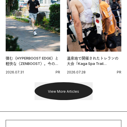
弾む〈HYPERBOOST EDGE〉と
温泉地で開催されたトレランの
軽快な〈ZENBOOST〉。今の時
大会「Kaga Spa Trail
代に寄り添うアディダスが打ち
Endurance 100 by UTMB」。本
2026.07.31
PR
2026.07.28
PR
出した新機軸。
戦を夢見るランナーたちの奮闘
を追った。
View More Articles