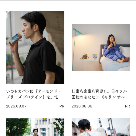
いつもカバンに《アーモンド・
仕事も家事も育児も。日々フル
ブリーズ プロテイン》を。忙し
回転のあなたに 《キリン オルニ
い毎日の簡単コンディショニン
チンPRO》という新習慣。
2026.08.07
PR
2026.08.06
PR
グ習慣。