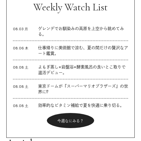
Weekly Watch List
ゲレンデでお馴染みの高原を上空から眺めてみ
08.03 月
る。
仕事帰りに美術館で涼む、夏の間だけの贅沢なア
08.06 木
ート鑑賞。
よもぎ蒸し×岩盤浴×酵素風呂の良いとこ取りで
08.08 土
温活デビュー。
東京ドームが『スーパーマリオブラザーズ』の世
08.08 土
界に⁉︎
効率的なビタミン補給で夏を快適に乗り切る。
08.08 土
今週なにみる？