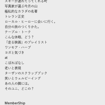
スキーが連れてってくれる町
写真家が選ぶ今月の山
極私的なカラダの名著
トレラン正史
ローカル・ヒーローに会いに行く。
自分の旅のつくりかた。
テーブル・トーク
こんな休暇、どう？
「走る映画」のプレイリスト
ワンモア・ハーブ
ヨガと気づき
at
こぼればなし
老いと表現
ターザンのスクラップブック
笑いとウェルビーイング
あの人の隣には。
そのユニ、どこの？
MemberShip