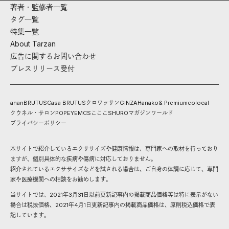
著者・監修者一覧
タグ一覧
特集一覧
About Tarzan
広告に関するお問い合わせ
プレスリリース受付
anan
BRUTUS
Casa BRUTUS
クロワッサン
GINZA
Hanako
& Premium
colocal
クウネル・サロン
POPEYE
MCS
こここ
SHURO
マガジンワールド
プライバシーポリシー
本サイトで紹介しているエクササイズや健康情報は、専門家への取材を行っており
ますが、個別具体的な疾病や傷病に対応しておりません。
紹介されているエクササイズなどを試される場合は、ご自身の体調に応じて、専門
家や医療機関への相談をお勧めします。
当サイトでは、2021年3月31日以前更新記事内の掲載商品価格等は特に表示がない
場合は税抜価格、2021年4月1日更新記事内の掲載商品価格は、原則税込価格で表
記しています。