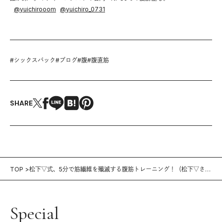
@
yuichirooom
@
yuichiro_0731
#
シックスパック
#
ブログ
#
腹
#
腹直筋
SHARE
TOP
松下▽式、5分で筋繊維を殲滅する腹筋トレーニング！（松下▽さ
ん）
Special