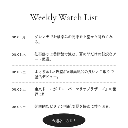
Weekly Watch List
ゲレンデでお馴染みの高原を上空から眺めてみ
08.03 月
る。
仕事帰りに美術館で涼む、夏の間だけの贅沢なア
08.06 木
ート鑑賞。
よもぎ蒸し×岩盤浴×酵素風呂の良いとこ取りで
08.08 土
温活デビュー。
東京ドームが『スーパーマリオブラザーズ』の世
08.08 土
界に⁉︎
効率的なビタミン補給で夏を快適に乗り切る。
08.08 土
今週なにみる？