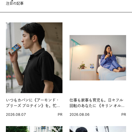
注目の記事
いつもカバンに《アーモンド・
仕事も家事も育児も。日々フル
ブリーズ プロテイン》を。忙し
回転のあなたに 《キリン オルニ
い毎日の簡単コンディショニン
チンPRO》という新習慣。
2026.08.07
PR
2026.08.06
PR
グ習慣。