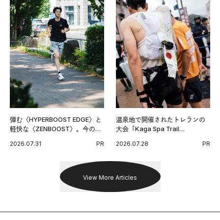
弾む〈HYPERBOOST EDGE〉と
温泉地で開催されたトレランの
軽快な〈ZENBOOST〉。今の時
大会「Kaga Spa Trail
代に寄り添うアディダスが打ち
Endurance 100 by UTMB」。本
2026.07.31
PR
2026.07.28
PR
出した新機軸。
戦を夢見るランナーたちの奮闘
を追った。
View More Articles