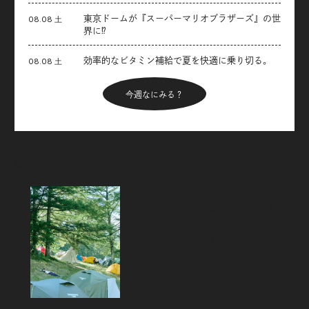
東京ドームが『スーパーマリオブラザーズ』の世
08.08 土
界に⁉︎
効率的なビタミン補給で夏を快適に乗り切る。
08.08 土
今週なにみる？
Articles
新着記事
フジロックから始めるキャンプのス
スメ。「FUJI ROCK
FESTIVAL’26」テント訪問スナッ
プ！
2026.08.07