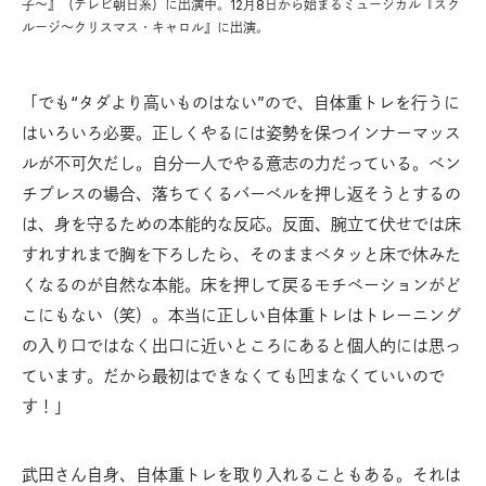
子〜』（テレビ朝日系）に出演中。12月8日から始まるミュージカル『スク
ルージ〜クリスマス・キャロル』に出演。
「でも“タダより高いものはない”ので、自体重トレを行うに
はいろいろ必要。正しくやるには姿勢を保つインナーマッス
ルが不可欠だし。自分一人でやる意志の力だっている。ベン
チプレスの場合、落ちてくるバーベルを押し返そうとするの
は、身を守るための本能的な反応。反面、腕立て伏せでは床
すれすれまで胸を下ろしたら、そのままベタッと床で休みた
くなるのが自然な本能。床を押して戻るモチベーションがど
こにもない（笑）。本当に正しい自体重トレはトレーニング
の入り口ではなく出口に近いところにあると個人的には思っ
ています。だから最初はできなくても凹まなくていいので
す！」
武田さん自身、自体重トレを取り入れることもある。それは