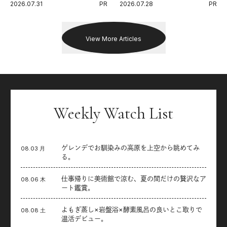
2026.07.31
PR
2026.07.28
PR
出した新機軸。
戦を夢見るランナーたちの奮闘
を追った。
View More Articles
Weekly Watch List
ゲレンデでお馴染みの高原を上空から眺めてみ
08.03 月
る。
仕事帰りに美術館で涼む、夏の間だけの贅沢なア
08.06 木
ート鑑賞。
よもぎ蒸し×岩盤浴×酵素風呂の良いとこ取りで
08.08 土
温活デビュー。