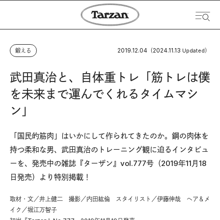
2019.12.04
2024.11.13
鍛える
（
Updated）
武田真治と、自体重トレ「筋トレは僕
を未来まで運んでくれるタイムマシ
ン」
「国民的筋肉」はいかにして作られてきたのか。鋼の肉体を
持つ柔和な男、武田真治のトレーニング観に迫るインタビュ
ーを、発売中の雑誌『ターザン』vol.777号（2019年11月18
日発売）より特別掲載！
取材・文／井上健二 撮影／内田紘倫 スタイリスト／伊藤伸哉 ヘア＆メ
イク／堀江万智子