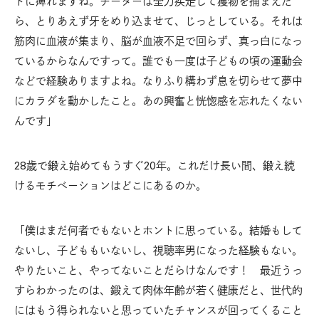
トに痺れますね。チーターは全力疾走して獲物を捕まえた
ら、とりあえず牙をめり込ませて、じっとしている。それは
筋肉に血液が集まり、脳が血液不足で回らず、真っ白になっ
ているからなんですって。誰でも一度は子どもの頃の運動会
などで経験ありますよね。なりふり構わず息を切らせて夢中
にカラダを動かしたこと。あの興奮と恍惚感を忘れたくない
んです」
28歳で鍛え始めてもうすぐ20年。これだけ長い間、鍛え続
けるモチベーションはどこにあるのか。
「僕はまだ何者でもないとホントに思っている。結婚もして
ないし、子どももいないし、視聴率男になった経験もない。
やりたいこと、やってないことだらけなんです！ 最近うっ
すらわかったのは、鍛えて肉体年齢が若く健康だと、世代的
にはもう得られないと思っていたチャンスが回ってくること