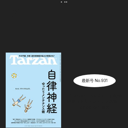
最新号 No.931
『Tarzan』No.931「自律神
経ゆったりメンテナンス術」
08.06（木）
発売