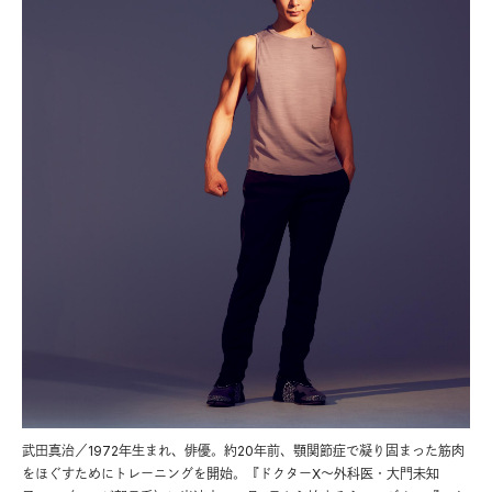
武田真治／1972年生まれ、俳優。約20年前、顎関節症で凝り固まった筋肉
をほぐすためにトレーニングを開始。『ドクターX〜外科医・大門未知