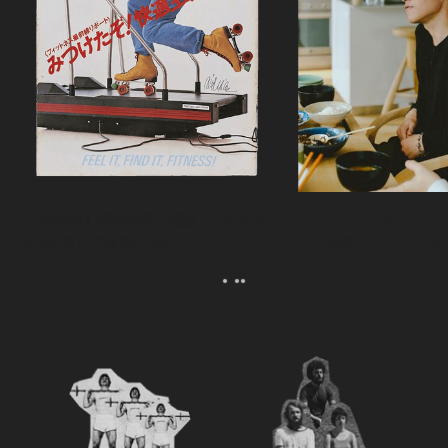
『Tarzan』創刊秘話・前編｜ウチサカ
カリフラワーのグラタ
さんにきいてみる。Vol.2
ら、森健さんと“足の裏
える。｜麻生要一郎の
ク
Category
カテゴリー