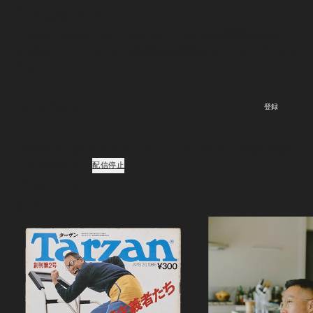
Newsletter
『Tarzan』本誌および『Tarzan Web』にまつわる最新情報がメー
ルで届く。ニュースレター会員向けの特別なイベント・プレゼン
トも。
登録
ご登録頂くと、弊社のプライバシーポリシーとメールマガジンの配信に同意し
たことになります。
配信停止
Podcast
ポッドキャスト