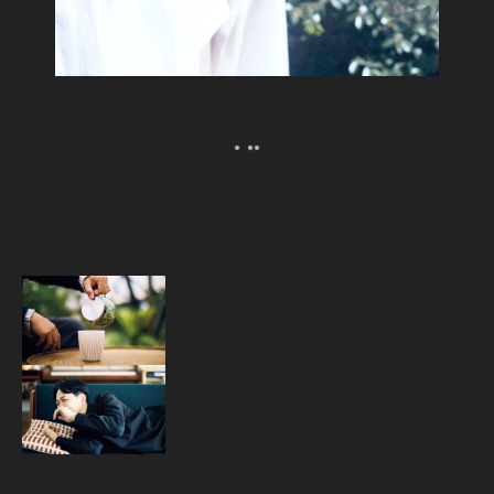
ウェルビーイングな紫外線との向き合い方。
Popular
人気記事
源
トップクリエイターが実践する、ひみつの
疲労回復術。
2026.07.07