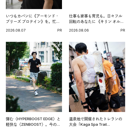
いつもカバンに《アーモンド・
仕事も家事も育児も。日々フル
ブリーズ プロテイン》を。忙し
回転のあなたに 《キリン オルニ
い毎日の簡単コンディショニン
チンPRO》という新習慣。
2026.08.07
PR
2026.08.06
PR
グ習慣。
弾む〈HYPERBOOST EDGE〉と
温泉地で開催されたトレランの
軽快な〈ZENBOOST〉。今の時
大会「Kaga Spa Trail
代に寄り添うアディダスが打ち
Endurance 100 by UTMB」。本