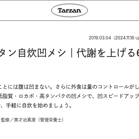
2019.03.04
2024.11.16
（
U
ンタン自炊凹メシ｜代謝を上げる
ことには腹は凹まない。さらに外食は量のコントロールが
低脂質・ロカボ・高タンパクの凹メシで、凹スピードアッ
で、手軽に自炊を始めましょう。
・監修／美才治真澄（管理栄養士）