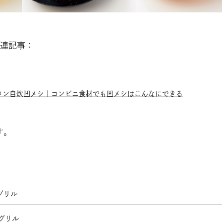
連記事：
ンタン自炊凹メシ｜コンビニ食材でも凹メシはこんなにできる
す。
グリル
ズグリル