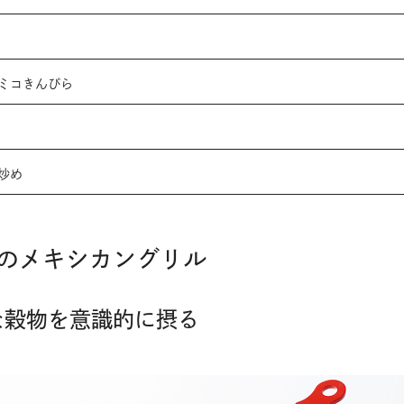
サミコきんぴら
か炒め
シのメキシカングリル
な穀物を意識的に摂る