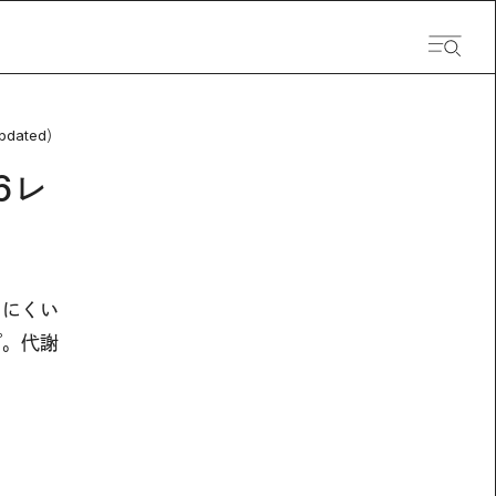
pdated）
6レ
しにくい
プ。代謝