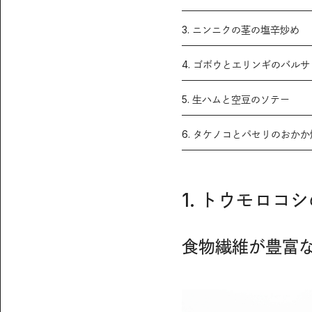
3. ニンニクの茎の塩辛炒め
4. ゴボウとエリンギのバル
5. 生ハムと空豆のソテー
6. タケノコとパセリのおか
1. トウモロコ
食物繊維が豊富