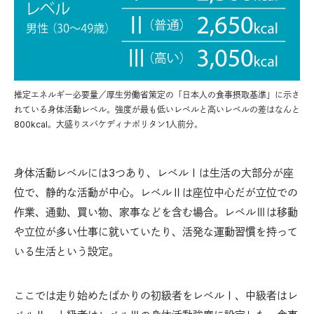
推定エネルギー必要量／厚生労働省策定の「日本人の食事摂取基準」に示さ
れている身体活動レベル。強度が最も低いレベルと高いレベルの差はなんと
800kcal。大盛りスパケディナポリタン1人前分。
身体活動レベルには3つあり、レベルⅠは生活の大部分が座
位で、静的な活動が中心。レベルⅡは座位中心だが立位での
作業、通勤、買い物、家事などを含む場合。レベルⅢは移動
や立位が多い仕事に就いていたり、活発な運動習慣を持って
いる生活という設定。
ここでは走り始めたばかりの初級者をレベルⅠ、中級者はレ