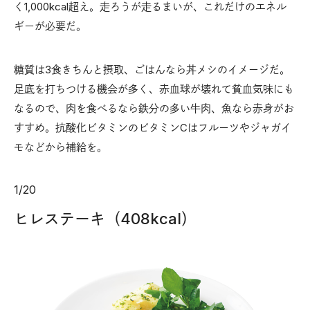
く1,000kcal超え。走ろうが走るまいが、これだけのエネル
ギーが必要だ。
糖質は3食きちんと摂取、ごはんなら丼メシのイメージだ。
足底を打ちつける機会が多く、赤血球が壊れて貧血気味にも
なるので、肉を食べるなら鉄分の多い牛肉、魚なら赤身がお
すすめ。抗酸化ビタミンのビタミンCはフルーツやジャガイ
モなどから補給を。
1
/
20
ヒレステーキ（408kcal）