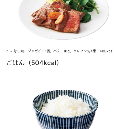
ヒレ肉150g、ジャガイモ1個、バター10g、クレソン3/4束・408kcal
ごはん（504kcal）