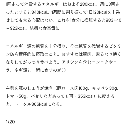
1回走って消費するエネルギーはおよそ280kcal。週に3回走
ったとすると840kcal。1週間に割り振って1日120kcalを上乗
せしても太る心配はない。これを1食分に換算すると883+40
＝923kcal。結構な食事量に。
エネルギー源の糖質を十分摂り、その糖質を代謝するビタミ
ンB₁も積極的に摂取のこと。おすすめは豚肉、煮るなり焼く
なりしてがっつり食べよう。アリシンを含むニンニクやニ
ラ、ネギ類と一緒に食すのが○。
主菜を豚のしょうが焼き（豚ロース肉100g、キャベツ30g、
トマト50g、パセリなどあっても可・353kcal）に変える
と、トータル866kcalになる。
1
/
20