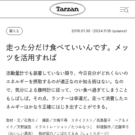
2019.01.30
2024.11.16
鍛える
（
Updated）
走った分だけ食べていいんです。メッ
ツを活用すれば
活動量計でも装着していない限り、今日自分がどれくらいの
エネルギーを摂取するのが適正なのか知る術はない。なの
で、気分による腹時計に従って、つい食べ過ぎてしまうこと
もしばしば。その点、ランナーは幸運だ。走って消費したエ
ネルギーはかなり正確にはじき出すことができる。
取材・文／石飛カノ 撮影／大嶋千尋 スタイリスト／高島聖子 ヘア＆メ
イク／天野誠吾 イラストレーション／たつみなつこ 料理製作／近藤幸子
（おいしい週末） 取材協力／こばたてるみ（しょくスポーツ）