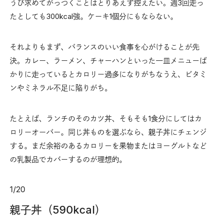
うび求めてがっつくことはとりあえず控えたい。週3回走っ
たとしても300kcal強。ケーキ1個分にもならない。
それよりもまず、バランスのいい食事を心がけることが先
決。カレー、ラーメン、チャーハンといった一皿メニューば
かりに走っているとカロリー過多になりがちなうえ、ビタミ
ンやミネラル不足に陥りがち。
たとえば、ランチのそのカツ丼、そもそも1食分にしてはカ
ロリーオーバー。同じ丼ものを選ぶなら、親子丼にチェンジ
する。まだ余裕のあるカロリーを果物またはヨーグルトなど
の乳製品でカバーするのが理想的。
1
/
20
親子丼（590kcal）