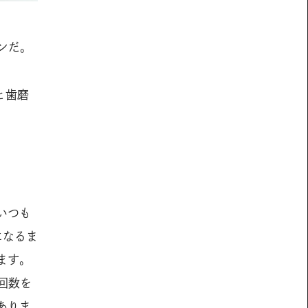
ンだ。
と歯磨
いつも
になるま
ます。
回数を
ありま