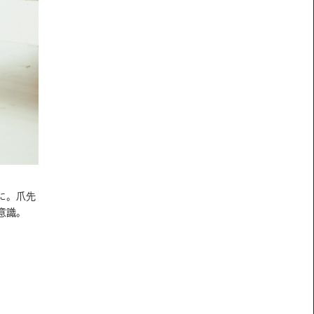
に。爪先
意識。