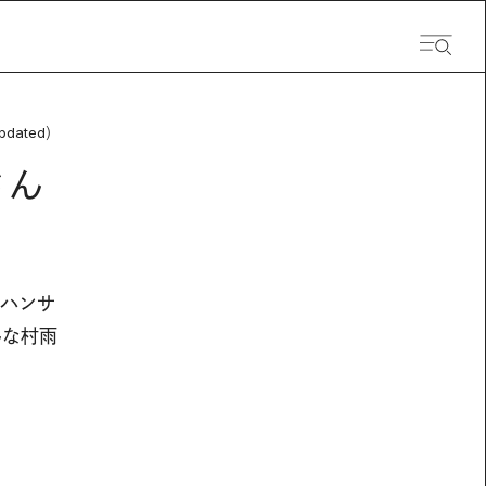
pdated）
さん
たハンサ
んな村雨