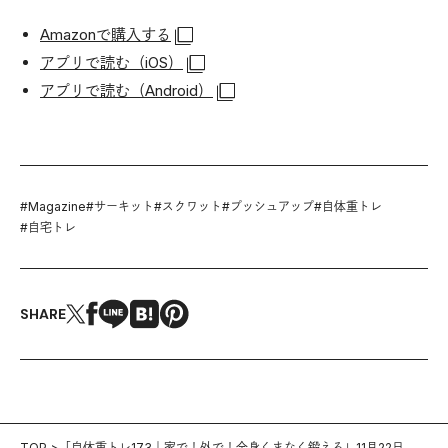
Amazonで購入する
アプリで読む（iOS）
アプリで読む（Android）
#
Magazine
#
サーキット
#
スクワット
#
プッシュアップ
#
自体重トレ
#
自宅トレ
SHARE
TOP
「自体重トレ173｜家で！外で！全身くまなく鍛える」11月22日