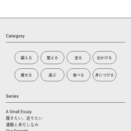
Category
鍛える
整える
走る
出かける
痩せる
遊ぶ
食べる
身につける
Series
A Small Essay
履きたい、走りたい
運動と身だしなみ
Our Friends