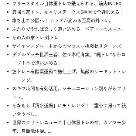
フリースタイル自体重トレで鍛えられる、筋肉INDEX
最強の家トレ、キャリステニクス6種目で全身鍛える！
家を出て公園へ！ カラダが変わる至高の外トレ。
ふたりでやれば楽しく追い込める。ペアトレのススメ。
あの人の家トレ 外トレ
サイヤマングレートからのマッスル挑戦状リターンズ。
ダブルダッチ世界王者、佐々木唯考案、“縄トレ”ならロ
ープ１本で追い込める！
筋トレ＋有酸素運動で総仕上げ。無敵のサーキットトレ
ーニング。
スキマ時間を有効活用。シチュエーション別ながらフリ
トレ。
あなたも「清水道場」にチャレンジ！ 童心に帰って競
い合うべし。
世界のフリトレニュース｜自体重トレの神、カンフー少
年、自衛隊体操……