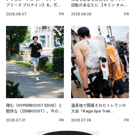
ブリーズ プロテイン》を。忙し
回転のあなたに 《キリン オルニ
い毎日の簡単コンディショニン
チンPRO》という新習慣。
2026.08.07
PR
2026.08.06
PR
グ習慣。
弾む〈HYPERBOOST EDGE〉と
温泉地で開催されたトレランの
軽快な〈ZENBOOST〉。今の時
大会「Kaga Spa Trail
代に寄り添うアディダスが打ち
Endurance 100 by UTMB」。本
2026.07.31
PR
2026.07.28
PR
出した新機軸。
戦を夢見るランナーたちの奮闘
を追った。