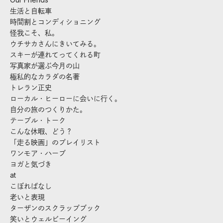
生活と自転車
時間割とコンディショニング
怪我こそ、私。
ウチサカさんにきいてみる。
スキーが連れてってくれる町
写真家が選ぶ今月の山
極私的なカラダの名著
トレラン正史
ローカル・ヒーローに会いに行く。
自分の旅のつくりかた。
テーブル・トーク
こんな休暇、どう？
「走る映画」のプレイリスト
ワンモア・ハーブ
ヨガと気づき
at
こぼればなし
老いと表現
ターザンのスクラップブック
笑いとウェルビーイング