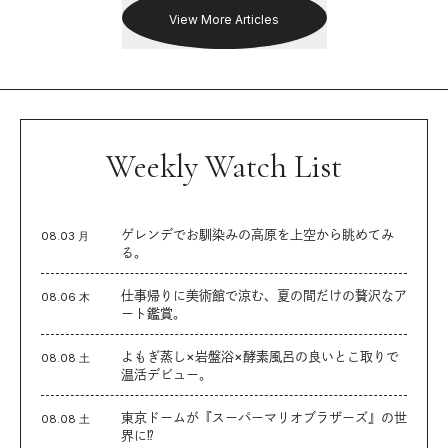
View More Articles
Weekly Watch List
ゲレンデでお馴染みの高原を上空から眺めてみ
08.03 月
る。
仕事帰りに美術館で涼む、夏の間だけの贅沢なア
08.06 木
ート鑑賞。
よもぎ蒸し×岩盤浴×酵素風呂の良いとこ取りで
08.08 土
温活デビュー。
東京ドームが『スーパーマリオブラザーズ』の世
08.08 土
界に⁉︎