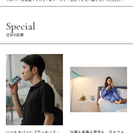
（木）発売！ 『Tarzan』No.754
Special
注目の記事
いつもカバンに《アーモンド・
仕事も家事も育児も。日々フル