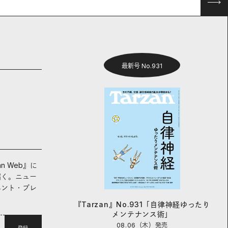
最新号 No.931
an Web』に
届く。ニュー
ベント・プレ
『Tarzan』No.931「自律神経ゆったり
メンテナンス術」
08.06（木）
発売