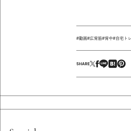
#
動画
#
広背筋
#
背中
#
自宅ト
SHARE