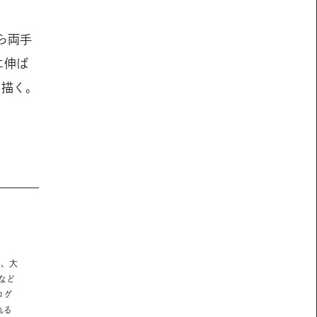
ら両手
に伸ば
を描く。
後、大
など
ログ
れる