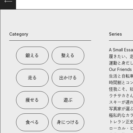
Category
Series
A Small Ess
鍛える
整える
履きたい、
運動と身だ
Our Friends
生活と自転
走る
出かける
時間割とコ
怪我こそ、
ウチサカさ
痩せる
遊ぶ
スキーが連
写真家が選
極私的なカ
トレラン正
食べる
身につける
ローカル・