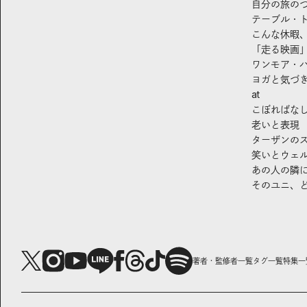
自分の旅の
テーブル・
こんな休暇
「走る映画
ワンモア・
ヨガと気づ
at
こぼればな
老いと表現
ターザンの
笑いとウェ
あの人の隣
そのユニ、
著者・監修者一覧
タグ一覧
特集一