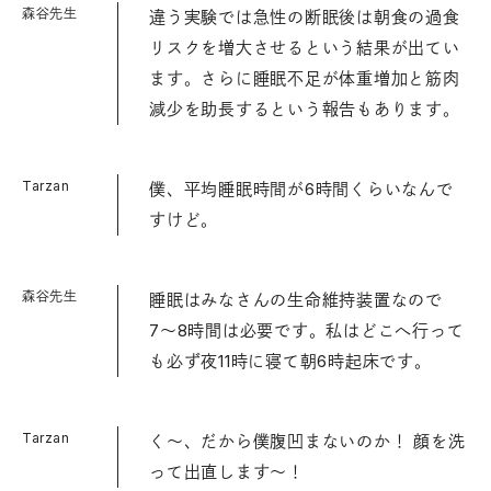
森谷先生
違う実験では急性の断眠後は朝食の過食
リスクを増大させるという結果が出てい
ます。さらに睡眠不足が体重増加と筋肉
減少を助長するという報告もあります。
Tarzan
僕、平均睡眠時間が6時間くらいなんで
すけど。
森谷先生
睡眠はみなさんの生命維持装置なので
7〜8時間は必要です。私はどこへ行って
も必ず夜11時に寝て朝6時起床です。
Tarzan
く〜、だから僕腹凹まないのか！ 顔を洗
って出直します〜！