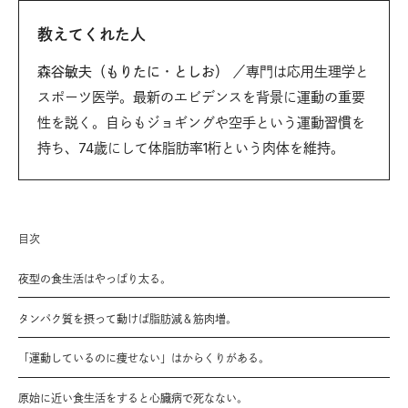
教えてくれた人
森谷敏夫（もりたに・としお）
／専門は応用生理学と
スポーツ医学。最新のエビデンスを背景に運動の重要
性を説く。自らもジョギングや空手という運動習慣を
持ち、74歳にして体脂肪率1桁という肉体を維持。
目次
夜型の食生活はやっぱり太る。
タンパク質を摂って動けば脂肪減＆筋肉増。
「運動しているのに痩せない」はからくりがある。
原始に近い食生活をすると心臓病で死なない。