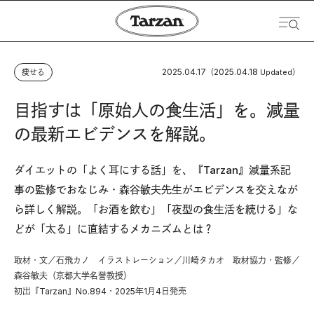
2025.04.17
2025.04.18
痩せる
（
Updated）
目指すは「原始人の食生活」を。減量
の最新エビデンスを解説。
ダイエットの「よく耳にする話」を、『Tarzan』減量系記
事の監修でおなじみ・森谷敏夫先生がエビデンスを交えなが
ら詳しく解説。「お酒を飲む」「夜型の食生活を続ける」な
どが「太る」に直結するメカニズムとは？
取材・文／石飛カノ イラストレーション／川崎タカオ 取材協力・監修／
森谷敏夫（京都大学名誉教授）
初出『Tarzan』No.894・2025年1月4日発売