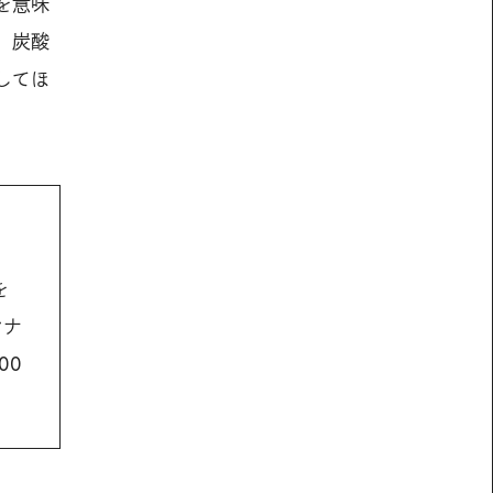
を意味
、炭酸
してほ
を
ンナ
00