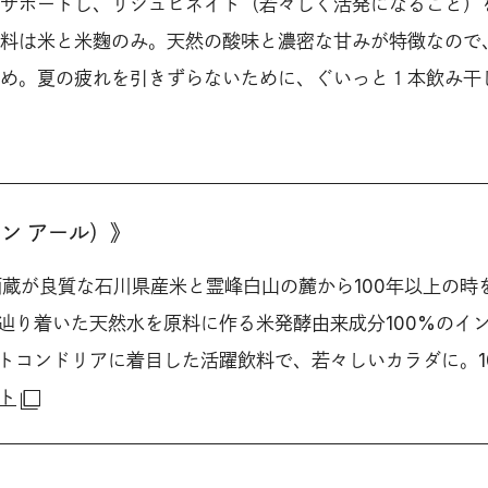
サポートし、リジュビネイト（若々しく活発になること）
料は米と米麴のみ。天然の酸味と濃密な甘みが特徴なので
め。夏の疲れを引きずらないために、ぐいっと１本飲み干
テン アール）》
舗酒蔵が良質な石川県産米と霊峰白山の麓から100年以上の時
辿り着いた天然水を原料に作る米発酵由来成分100%のイ
トコンドリアに着目した活躍飲料で、若々しいカラダに。1
イト