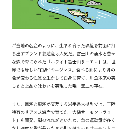
ご当地の名産のように、生まれ育った環境を前面に打
ち出すブランド養殖魚も人気だ。富士山の湧水と豊か
な森で育てられた「ホワイト富士山サーモン」は、世
界でも珍しい“白身”のニジマス。食べる餌により身の
色が変わる性質を生かして白身に育て、川魚本来の美
しさと上品な味わいを実現した唯一無二の存在。
また、黒潮と親潮が交差する岩手県大槌町では、三陸
特有のリアス式海岸で育てた「大槌サーモントラウ
ト」を開発。潮の流れが速いため、魚の運動量が多く
なり適度な脂が乗った身が引き締まったサーモントラ