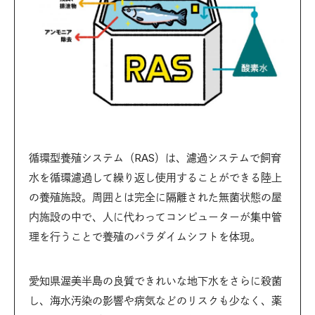
循環型養殖システム（RAS）は、濾過システムで飼育
水を循環濾過して繰り返し使用することができる陸上
の養殖施設。周囲とは完全に隔離された無菌状態の屋
内施設の中で、人に代わってコンピューターが集中管
理を行うことで養殖のパラダイムシフトを体現。
愛知県渥美半島の良質できれいな地下水をさらに殺菌
し、海水汚染の影響や病気などのリスクも少なく、薬