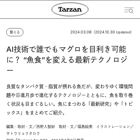
2024.03.08
2024.10.30
整える
（
Updated）
AI技術で誰でもマグロを目利き可能
に？ “魚食”を変える最新テクノロジ
ー
良質なタンパク質・脂質が摂れる魚だが、変わりゆく環境問
題や日進月歩で進化するテクノロジーとともに、魚を取り巻
く状況も目まぐるしい。魚にまつわる「最新研究」や「トピ
ックス」をまとめてご紹介。
編集・取材・文／西野入智紗 取材・文／福島絵美 イラストレーション／
サトウリョウタロウ