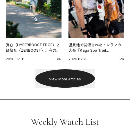
弾む〈HYPERBOOST EDGE〉と
温泉地で開催されたトレランの
軽快な〈ZENBOOST〉。今の時
大会「Kaga Spa Trail
代に寄り添うアディダスが打ち
Endurance 100 by UTMB」。本
2026.07.31
PR
2026.07.28
PR
出した新機軸。
戦を夢見るランナーたちの奮闘
を追った。
View More Articles
Weekly Watch List