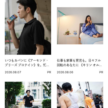
いつもカバンに《アーモンド・
仕事も家事も育児も。日々フル
ブリーズ プロテイン》を。忙し
回転のあなたに 《キリン オルニ
い毎日の簡単コンディショニン
チンPRO》という新習慣。
2026.08.07
PR
2026.08.06
PR
グ習慣。