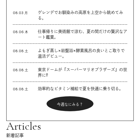
ゲレンデでお馴染みの高原を上空から眺めてみ
08.03 月
る。
仕事帰りに美術館で涼む、夏の間だけの贅沢なア
08.06 木
ート鑑賞。
よもぎ蒸し×岩盤浴×酵素風呂の良いとこ取りで
08.08 土
温活デビュー。
東京ドームが『スーパーマリオブラザーズ』の世
08.08 土
界に⁉︎
効率的なビタミン補給で夏を快適に乗り切る。
08.08 土
今週なにみる？
Articles
新着記事