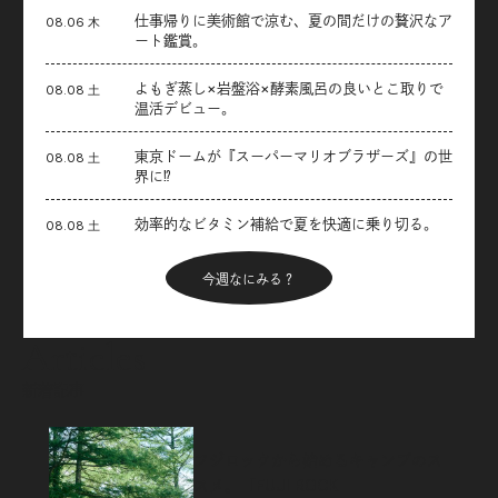
仕事帰りに美術館で涼む、夏の間だけの贅沢なア
08.06 木
ート鑑賞。
よもぎ蒸し×岩盤浴×酵素風呂の良いとこ取りで
08.08 土
温活デビュー。
東京ドームが『スーパーマリオブラザーズ』の世
08.08 土
界に⁉︎
効率的なビタミン補給で夏を快適に乗り切る。
08.08 土
今週なにみる？
Articles
新着記事
フジロックから始めるキャンプのス
スメ。「FUJI ROCK