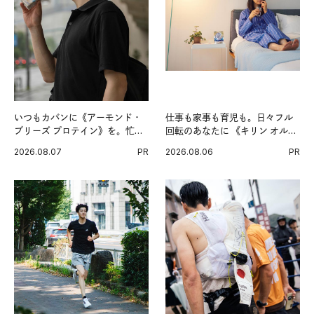
いつもカバンに《アーモンド・
仕事も家事も育児も。日々フル
ブリーズ プロテイン》を。忙し
回転のあなたに 《キリン オルニ
い毎日の簡単コンディショニン
チンPRO》という新習慣。
2026.08.07
PR
2026.08.06
PR
グ習慣。