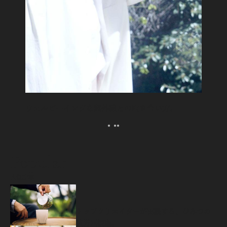
ウェルビーイングな紫外線との向き合い方。
Popular
人気記事
源
トップクリエイターが実践する、ひみつの
疲労回復術。