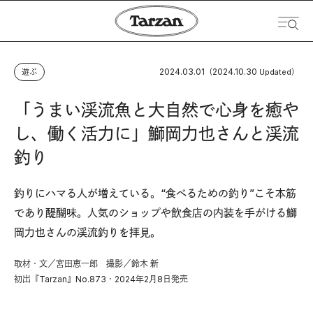
2024.03.01
2024.10.30
遊ぶ
（
Updated）
「うまい渓流魚と大自然で心身を癒や
し、働く活力に」鰤岡力也さんと渓流
釣り
釣りにハマる人が増えている。“食べるための釣り”こそ本筋
であり醍醐味。人気のショップや飲食店の内装を手がける鰤
岡力也さんの渓流釣りを拝見。
取材・文／宮田恵一郎 撮影／鈴木 新
初出『Tarzan』No.873・2024年2月8日発売