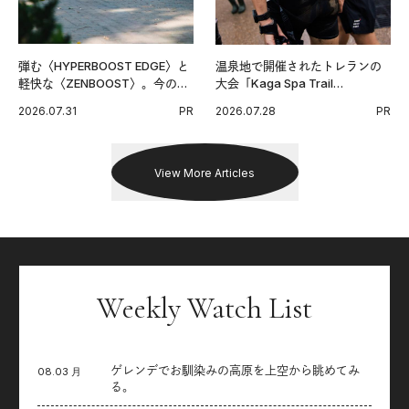
弾む〈HYPERBOOST EDGE〉と
温泉地で開催されたトレランの
軽快な〈ZENBOOST〉。今の時
大会「Kaga Spa Trail
代に寄り添うアディダスが打ち
Endurance 100 by UTMB」。本
2026.07.31
PR
2026.07.28
PR
出した新機軸。
戦を夢見るランナーたちの奮闘
を追った。
View More Articles
Weekly Watch List
ゲレンデでお馴染みの高原を上空から眺めてみ
08.03 月
る。