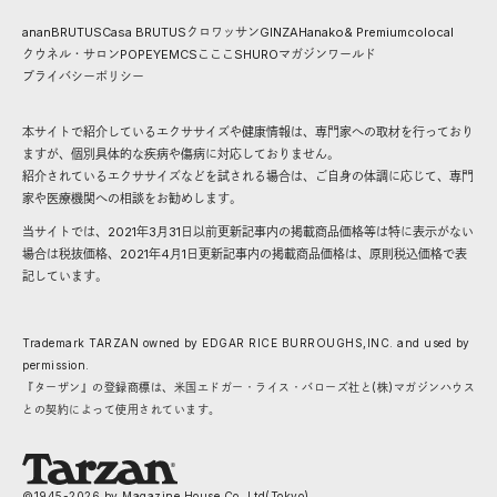
anan
BRUTUS
Casa BRUTUS
クロワッサン
GINZA
Hanako
& Premium
colocal
クウネル・サロン
POPEYE
MCS
こここ
SHURO
マガジンワールド
プライバシーポリシー
本サイトで紹介しているエクササイズや健康情報は、専門家への取材を行っており
ますが、個別具体的な疾病や傷病に対応しておりません。
紹介されているエクササイズなどを試される場合は、ご自身の体調に応じて、専門
家や医療機関への相談をお勧めします。
当サイトでは、2021年3月31日以前更新記事内の掲載商品価格等は特に表示がない
場合は税抜価格、2021年4月1日更新記事内の掲載商品価格は、原則税込価格で表
記しています。
Trademark TARZAN owned by EDGAR RICE BURROUGHS,INC. and used by
permission.
『ターザン』の登録商標は、米国エドガー・ライス・バローズ社と(株)マガジンハウス
との契約によって使用されています。
©1945-
2026
by Magazine House Co.,Ltd(Tokyo)