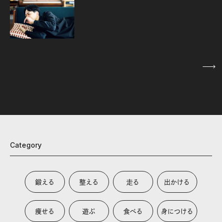
2026.07.07
1
/
5
Category
鍛える
整える
走る
出かける
痩せる
遊ぶ
食べる
身につける