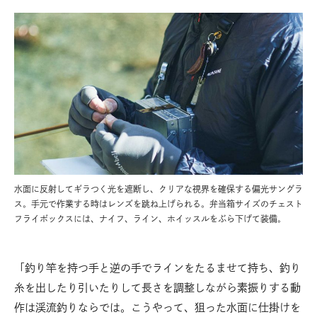
水面に反射してギラつく光を遮断し、クリアな視界を確保する偏光サングラ
ス。手元で作業する時はレンズを跳ね上げられる。弁当箱サイズのチェスト
フライボックスには、ナイフ、ライン、ホイッスルをぶら下げて装備。
「釣り竿を持つ手と逆の手でラインをたるませて持ち、釣り
糸を出したり引いたりして長さを調整しながら素振りする動
作は渓流釣りならでは。こうやって、狙った水面に仕掛けを