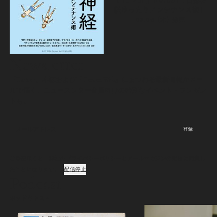
『Tarzan』No.931「自律神
経ゆったりメンテナンス術」
08.06（木）
発売
Newsletter
『Tarzan』本誌および『Tarzan Web』にまつわる最新情報がメー
ルで届く。ニュースレター会員向けの特別なイベント・プレゼン
トも。
登録
ご登録頂くと、弊社のプライバシーポリシーとメールマガジンの配信に同意し
たことになります。
配信停止
Podcast
ポッドキャスト