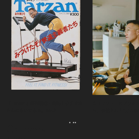
『Tarzan』創刊秘話・前編｜ウチサカ
カリフラワーのグラタ
さんにきいてみる。Vol.2
ら、森健さんと“足の裏
える。｜麻生要一郎の
ク
Category
カテゴリー