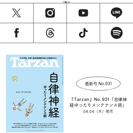
最新号 No.931
『Tarzan』No.931「自律神
経ゆったりメンテナンス術」
08.06（木）
発売