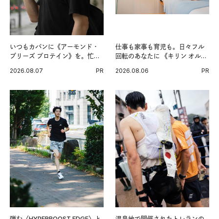
いつもカバンに《アーモンド・
仕事も家事も育児も。日々フル
ブリーズ プロテイン》を。忙し
回転のあなたに 《キリン オルニ
い毎日の簡単コンディショニン
チンPRO》という新習慣。
2026.08.07
PR
2026.08.06
PR
グ習慣。
弾む〈HYPERBOOST EDGE〉と
温泉地で開催されたトレランの