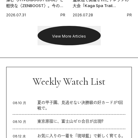
軽快な〈ZENBOOST〉。今の時
大会「Kaga Spa Trail
代に寄り添うアディダスが打ち
Endurance 100 by UTMB」。本
2026.07.31
PR
2026.07.28
PR
出した新機軸。
戦を夢見るランナーたちの奮闘
を追った。
View More Articles
Weekly Watch List
夏の甲子園、見逃せない決勝級の好カードが1回
08.10 月
戦で。
東京原宿に、富士山ゼロ合目が出現⁉︎
08.10 月
お気に入りの一着を「琉球藍」で新しく育てる。
08.12 水