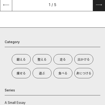
1
/
5
Category
鍛える
整える
走る
出かける
痩せる
遊ぶ
食べる
身につける
Series
A Small Essay