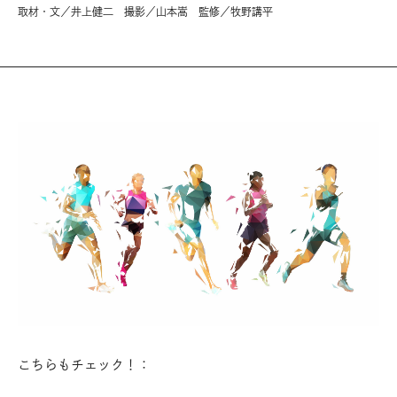
取材・文／井上健二 撮影／山本嵩 監修／牧野講平
こちらもチェック！：