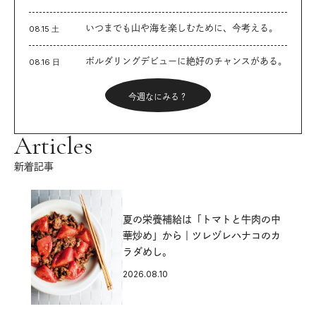
いつまでも山や海を楽しむために、今考える。
08.15 土
ボルダリングデビューに絶好のチャンスがある。
08.16 日
今週なにみる？
Articles
新着記事
夏の栄養補給は「トマトと牛肉の中
華炒め」から｜ツレヅレハナコのカ
ラダめし。
2026.08.10