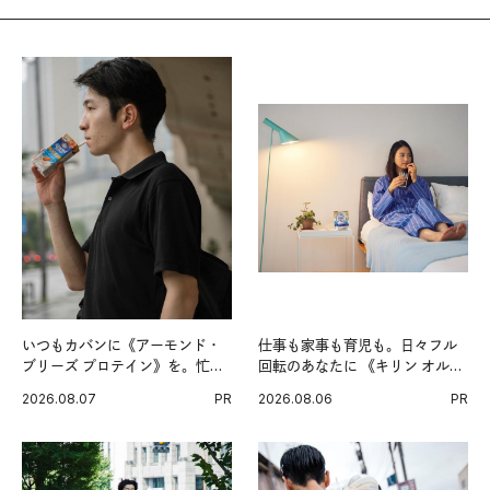
いつもカバンに《アーモンド・
仕事も家事も育児も。日々フル
ブリーズ プロテイン》を。忙し
回転のあなたに 《キリン オルニ
い毎日の簡単コンディショニン
チンPRO》という新習慣。
2026.08.07
PR
2026.08.06
PR
グ習慣。