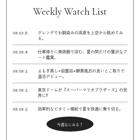
Weekly Watch List
ゲレンデでお馴染みの高原を上空から眺めてみ
08.03 月
る。
仕事帰りに美術館で涼む、夏の間だけの贅沢なア
08.06 木
ート鑑賞。
よもぎ蒸し×岩盤浴×酵素風呂の良いとこ取りで
08.08 土
温活デビュー。
東京ドームが『スーパーマリオブラザーズ』の世
08.08 土
界に⁉︎
効率的なビタミン補給で夏を快適に乗り切る。
08.08 土
今週なにみる？