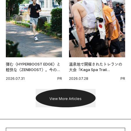
弾む〈HYPERBOOST EDGE〉と
温泉地で開催されたトレランの
軽快な〈ZENBOOST〉。今の時
大会「Kaga Spa Trail
代に寄り添うアディダスが打ち
Endurance 100 by UTMB」。本
2026.07.31
PR
2026.07.28
PR
出した新機軸。
戦を夢見るランナーたちの奮闘
を追った。
View More Articles