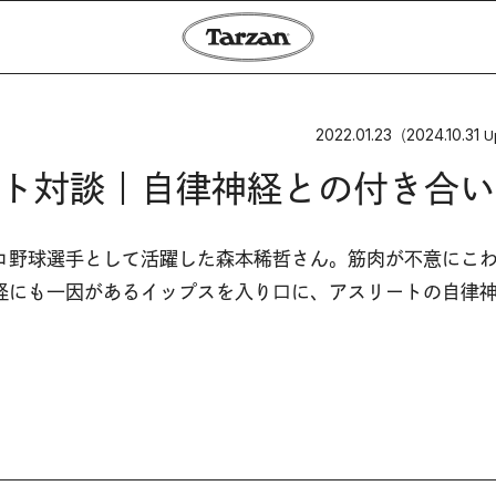
2022.01.23
2024.10.31
（
U
ト対談｜自律神経との付き合い
ロ野球選手として活躍した森本稀哲さん。筋肉が不意にこ
経にも一因があるイップスを入り口に、アスリートの自律