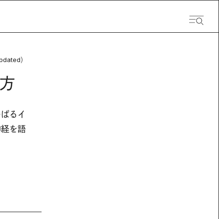
pdated）
方
わばるイ
神経を語