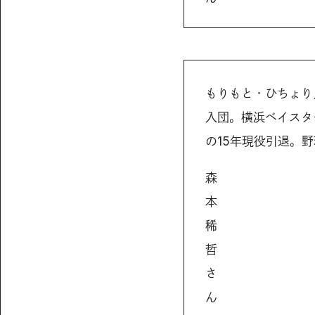
もりもと・ひちょり
入団。横浜ベイスタ
の15年現役引退。
森
本
稀
哲
さ
ん