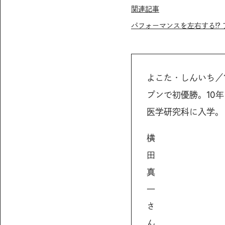
関連記事
パフォーマンスを左右する!?
よこた・しんいち／
プンで初優勝。10
医学研究科に入学。
横
田
真
一
さ
ん