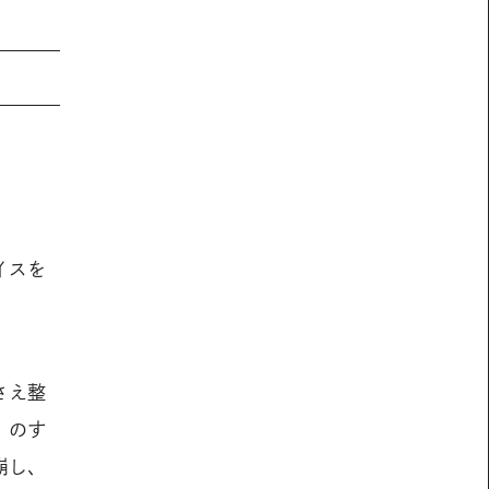
イスを
。
さえ整
」のす
崩し、