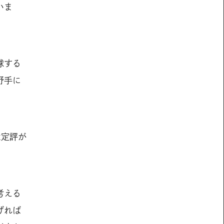
いま
球する
野手に
は定評が
考える
げれば