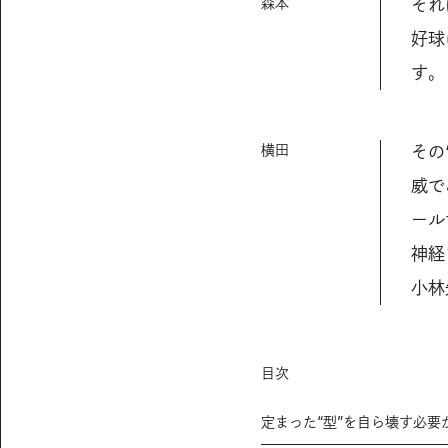
森本
それ
好球
す。
横田
その
威で
ール
神経
小林
目次
定まった“型”を自ら壊す必要