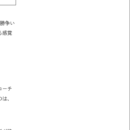
優勝争い
る感覚
ローチ
のは、