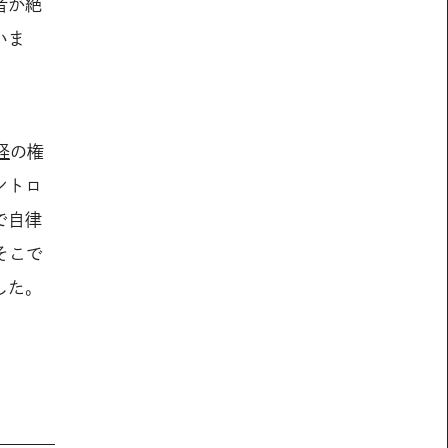
者が絶
いま
経
の権
ントロ
で自律
そこで
した。