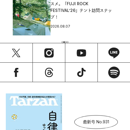
スメ。「FUJI ROCK
FESTIVAL’26」テント訪問スナッ
プ！
2026.08.07
最新号 No.931