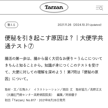
2021.11.26
2024.10.31
整える
（
Updated）
便秘を引き起こす原因は？｜大便学共
通テスト⑦
腸活の第一歩は、腸から届く大切なお便り＝うんこについて
きちんと知ることから。知識が身につくこのテストを受け
て、大便に対しての理解を深めよう！ 第7問は「便秘の原
因」について。
取材・文／石飛カノ イラストレーション／岡田 丈 取材協力／高野正太
（大腸肛門病センター高野病院院長） 編集／阿部優子
初出『Tarzan』No.817・2021年8月26日発売