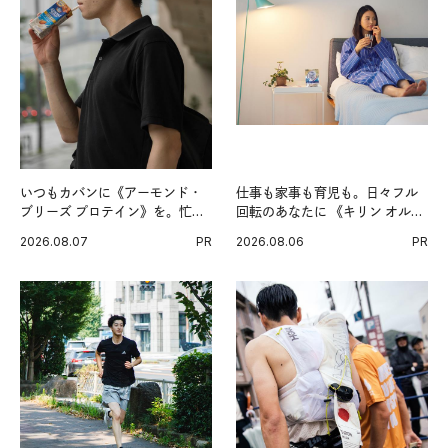
いつもカバンに《アーモンド・
仕事も家事も育児も。日々フル
ブリーズ プロテイン》を。忙し
回転のあなたに 《キリン オルニ
い毎日の簡単コンディショニン
チンPRO》という新習慣。
2026.08.07
PR
2026.08.06
PR
グ習慣。