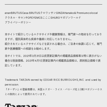
anan
BRUTUS
Casa BRUTUS
クロワッサン
GINZA
Hanako
& Premium
colocal
クウネル・サロン
POPEYE
MCS
こここ
SHURO
マガジンワールド
プライバシーポリシー
本サイトで紹介しているエクササイズや健康情報は、専門家への取材を行っており
ますが、個別具体的な疾病や傷病に対応しておりません。
紹介されているエクササイズなどを試される場合は、ご自身の体調に応じて、専門
家や医療機関への相談をお勧めします。
当サイトでは、2021年3月31日以前更新記事内の掲載商品価格等は特に表示がない
場合は税抜価格、2021年4月1日更新記事内の掲載商品価格は、原則税込価格で表
記しています。
Trademark TARZAN owned by EDGAR RICE BURROUGHS,INC. and used by
permission.
『ターザン』の登録商標は、米国エドガー・ライス・バローズ社と(株)マガジンハウス
との契約によって使用されています。