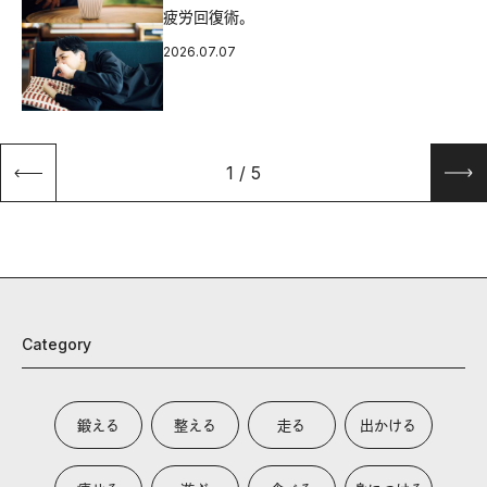
疲労回復術。
2026.07.07
1
/
5
Category
鍛える
整える
走る
出かける