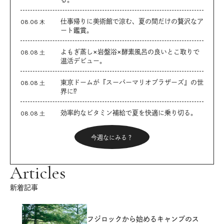
仕事帰りに美術館で涼む、夏の間だけの贅沢なア
08.06 木
ート鑑賞。
よもぎ蒸し×岩盤浴×酵素風呂の良いとこ取りで
08.08 土
温活デビュー。
東京ドームが『スーパーマリオブラザーズ』の世
08.08 土
界に⁉︎
効率的なビタミン補給で夏を快適に乗り切る。
08.08 土
今週なにみる？
Articles
新着記事
フジロックから始めるキャンプのス