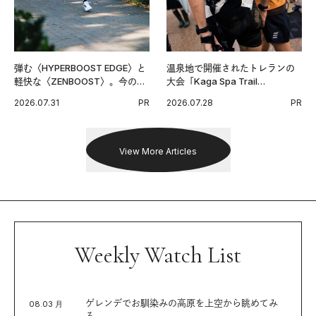
弾む〈HYPERBOOST EDGE〉と
温泉地で開催されたトレランの
軽快な〈ZENBOOST〉。今の時
大会「Kaga Spa Trail
代に寄り添うアディダスが打ち
Endurance 100 by UTMB」。本
2026.07.31
PR
2026.07.28
PR
出した新機軸。
戦を夢見るランナーたちの奮闘
を追った。
View More Articles
Weekly Watch List
ゲレンデでお馴染みの高原を上空から眺めてみ
08.03 月
る。