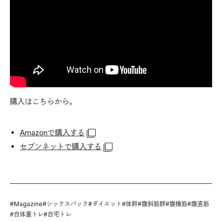
購入はこちらから。
Amazonで購入する
セブンネットで購入する
#
Magazine
#
シックスパック
#
ダイエット
#
体幹
#
腹斜筋群
#
腹横筋
#
腹直筋
#
自体重トレ
#
自宅トレ