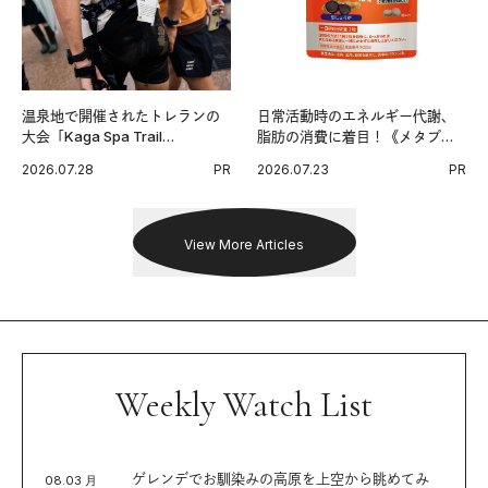
温泉地で開催されたトレランの
日常活動時のエネルギー代謝、
大会「Kaga Spa Trail
脂肪の消費に着目！《メタプラ
Endurance 100 by UTMB」。本
ス ウエスト》で始める体メンテ
2026.07.28
PR
2026.07.23
PR
戦を夢見るランナーたちの奮闘
習慣。
を追った。
View More Articles
Weekly Watch List
ゲレンデでお馴染みの高原を上空から眺めてみ
08.03 月