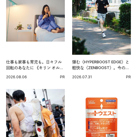
仕事も家事も育児も。日々フル
弾む〈HYPERBOOST EDGE〉と
回転のあなたに 《キリン オルニ
軽快な〈ZENBOOST〉。今の時
チンPRO》という新習慣。
代に寄り添うアディダスが打ち
2026.08.06
PR
2026.07.31
PR
出した新機軸。