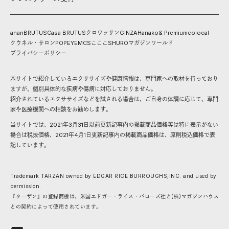
anan
BRUTUS
Casa BRUTUS
クロワッサン
GINZA
Hanako
& Premium
colocal
クウネル・サロン
POPEYE
MCS
こここ
SHURO
マガジンワールド
プライバシーポリシー
本サイトで紹介しているエクササイズや健康情報は、専門家への取材を行っており
ますが、個別具体的な疾病や傷病に対応しておりません。
紹介されているエクササイズなどを試される場合は、ご自身の体調に応じて、専門
家や医療機関への相談をお勧めします。
当サイトでは、2021年3月31日以前更新記事内の掲載商品価格等は特に表示がない
場合は税抜価格、2021年4月1日更新記事内の掲載商品価格は、原則税込価格で表
記しています。
Trademark TARZAN owned by EDGAR RICE BURROUGHS,INC. and used by
permission.
『ターザン』の登録商標は、米国エドガー・ライス・バローズ社と(株)マガジンハウス
との契約によって使用されています。