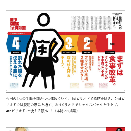
今回の4つの手順を踏みつつ進めていく。1stピリオドで脂肪を除き、2ndピ
リオドでは腹筋の厚みを増す、3rdピリオドでシックスパックを仕上げ、
4thピリオドで“使える腹”に！（本誌P12掲載）