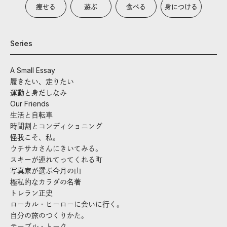
痩せる
遊ぶ
食べる
身につける
Series
A Small Essay
履きたい、走りたい
運動と身だしなみ
Our Friends
生活と自転車
時間割とコンディショニング
怪我こそ、私。
ウチサカさんにきいてみる。
スキーが連れてってくれる町
写真家が選ぶ今月の山
極私的なカラダの名著
トレラン正史
ローカル・ヒーローに会いに行く。
自分の旅のつくりかた。
テーブル・トーク