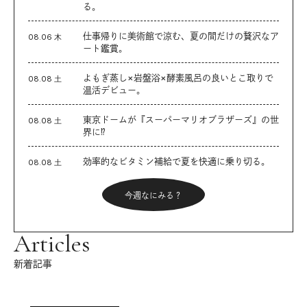
る。
仕事帰りに美術館で涼む、夏の間だけの贅沢なア
08.06 木
ート鑑賞。
よもぎ蒸し×岩盤浴×酵素風呂の良いとこ取りで
08.08 土
温活デビュー。
東京ドームが『スーパーマリオブラザーズ』の世
08.08 土
界に⁉︎
効率的なビタミン補給で夏を快適に乗り切る。
08.08 土
今週なにみる？
Articles
新着記事