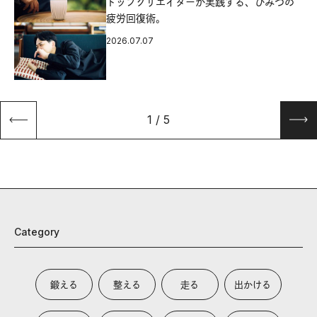
源
トップクリエイターが実践する、ひみつの
疲労回復術。
2026.07.07
1
/
5
Category
鍛える
整える
走る
出かける