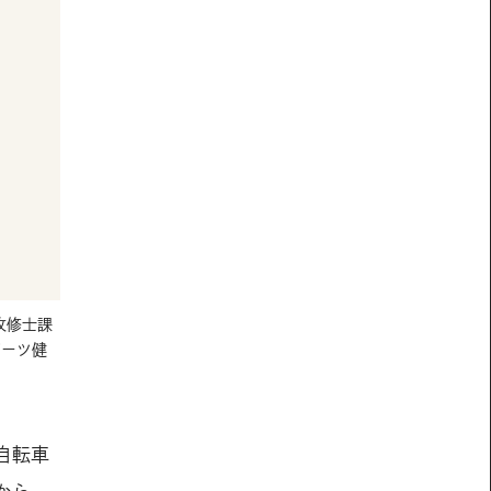
攻修士課
ポーツ健
自転車