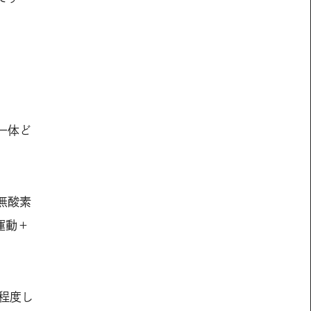
一体ど
無酸素
運動＋
秒程度し