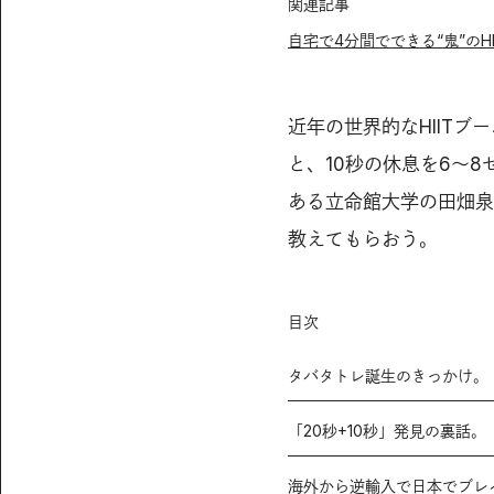
関連記事
自宅で4分間でできる“鬼”のH
近年の世界的なHIIT
と、10秒の休息を6〜
ある立命館大学の田畑泉
教えてもらおう。
目次
タバタトレ誕生のきっかけ。
「20秒+10秒」発見の裏話。
海外から逆輸入で日本でブレ