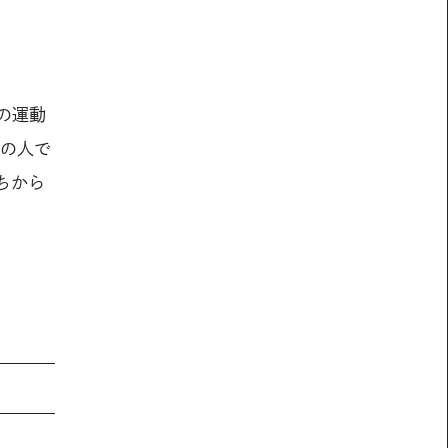
の運動
その人で
ちから