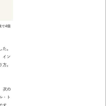
技で4個
した。
、イン
り方。
、次の
ル・ト
です