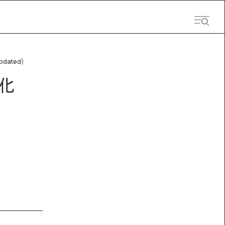
pdated）
化