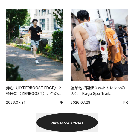
弾む〈HYPERBOOST EDGE〉と
温泉地で開催されたトレランの
軽快な〈ZENBOOST〉。今の時
大会「Kaga Spa Trail
代に寄り添うアディダスが打ち
Endurance 100 by UTMB」。本
2026.07.31
PR
2026.07.28
PR
出した新機軸。
戦を夢見るランナーたちの奮闘
を追った。
View More Articles