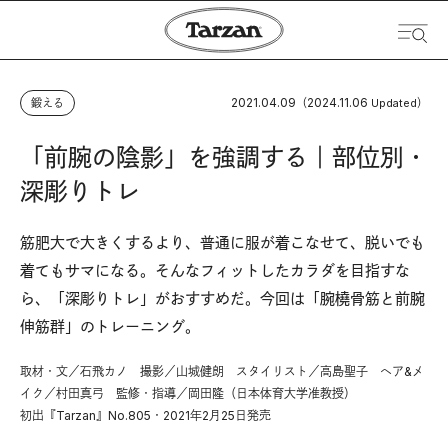
2021.04.09
2024.11.06
鍛える
（
Updated）
「前腕の陰影」を強調する｜部位別・
深彫りトレ
筋肥大で大きくするより、普通に服が着こなせて、脱いでも
着てもサマになる。そんなフィットしたカラダを目指すな
ら、「深彫りトレ」がおすすめだ。今回は「腕橈骨筋と前腕
伸筋群」のトレーニング。
取材・文／石飛カノ 撮影／山城健朗 スタイリスト／高島聖子 ヘア&メ
イク／村田真弓 監修・指導／岡田隆（日本体育大学准教授）
初出『Tarzan』No.805・2021年2月25日発売