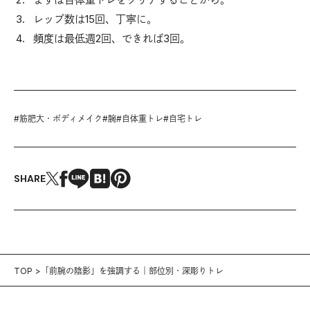
レップ数は15回、丁寧に。
頻度は最低週2回、できれば3回。
#
筋肥大・ボディメイク
#
腕
#
自体重トレ
#
自宅トレ
SHARE
TOP
「前腕の陰影」を強調する｜部位別・深彫りトレ