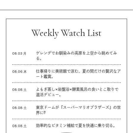
Weekly Watch List
ゲレンデでお馴染みの高原を上空から眺めてみ
08.03 月
る。
仕事帰りに美術館で涼む、夏の間だけの贅沢なア
08.06 木
ート鑑賞。
よもぎ蒸し×岩盤浴×酵素風呂の良いとこ取りで
08.08 土
温活デビュー。
東京ドームが『スーパーマリオブラザーズ』の世
08.08 土
界に⁉︎
効率的なビタミン補給で夏を快適に乗り切る。
08.08 土