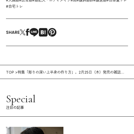
#
大胸筋
#
広背筋
#
筋肥大・ボディメイク
#
肩
#
腹斜筋群
#
腹直筋
#
自体重トレ
#
自宅トレ
SHARE
TOP
特集「彫りの深い上半身の作り方」。2月25日（木）発売の雑誌
『Tarzan』（No.805）
Special
注目の記事