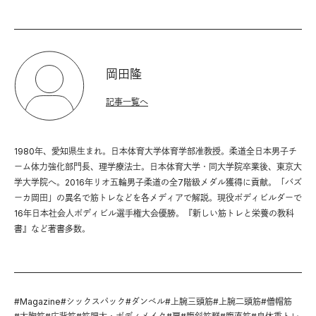
岡田隆
記事一覧へ
1980年、愛知県生まれ。日本体育大学体育学部准教授。柔道全日本男子チ
ーム体力強化部門長、理学療法士。日本体育大学・同大学院卒業後、東京大
学大学院へ。2016年リオ五輪男子柔道の全7階級メダル獲得に貢献。「バズ
ーカ岡田」の異名で筋トレなどを各メディアで解説。現役ボディビルダーで
16年日本社会人ボディビル選手権大会優勝。『新しい筋トレと栄養の教科
書』など著書多数。
#
Magazine
#
シックスパック
#
ダンベル
#
上腕三頭筋
#
上腕二頭筋
#
僧帽筋