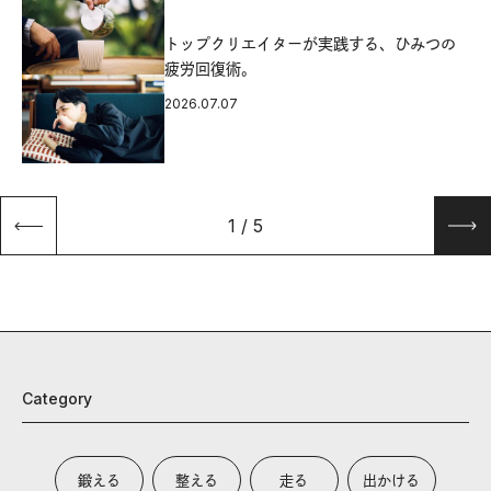
源
トップクリエイターが実践する、ひみつの
疲労回復術。
2026.07.07
1
/
5
Category
鍛える
整える
走る
出かける