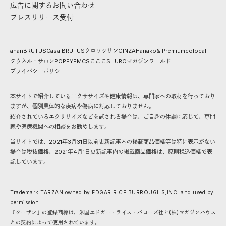
広告に関するお問い合わせ
プレスリリース受付
anan
BRUTUS
Casa BRUTUS
クロワッサン
GINZA
Hanako
& Premium
colocal
クウネル・サロン
POPEYE
MCS
こここ
SHURO
マガジンワールド
プライバシーポリシー
本サイトで紹介しているエクササイズや健康情報は、専門家への取材を行っており
ますが、個別具体的な疾病や傷病に対応しておりません。
紹介されているエクササイズなどを試される場合は、ご自身の体調に応じて、専門
家や医療機関への相談をお勧めします。
当サイトでは、2021年3月31日以前更新記事内の掲載商品価格等は特に表示がない
場合は税抜価格、2021年4月1日更新記事内の掲載商品価格は、原則税込価格で表
記しています。
Trademark TARZAN owned by EDGAR RICE BURROUGHS,INC. and used by
permission.
『ターザン』の登録商標は、米国エドガー・ライス・バローズ社と(株)マガジンハウス
との契約によって使用されています。