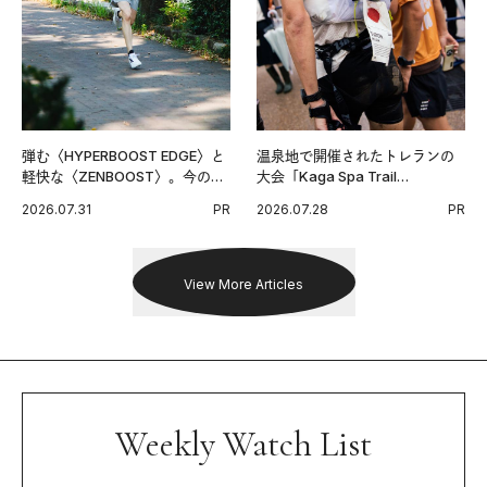
弾む〈HYPERBOOST EDGE〉と
温泉地で開催されたトレランの
軽快な〈ZENBOOST〉。今の時
大会「Kaga Spa Trail
代に寄り添うアディダスが打ち
Endurance 100 by UTMB」。本
2026.07.31
PR
2026.07.28
PR
出した新機軸。
戦を夢見るランナーたちの奮闘
を追った。
View More Articles
Weekly Watch List