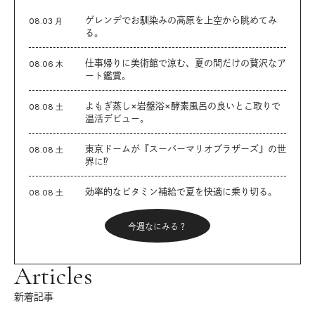
ゲレンデでお馴染みの高原を上空から眺めてみ
08.03 月
る。
仕事帰りに美術館で涼む、夏の間だけの贅沢なア
08.06 木
ート鑑賞。
よもぎ蒸し×岩盤浴×酵素風呂の良いとこ取りで
08.08 土
温活デビュー。
東京ドームが『スーパーマリオブラザーズ』の世
08.08 土
界に⁉︎
効率的なビタミン補給で夏を快適に乗り切る。
08.08 土
今週なにみる？
Articles
新着記事