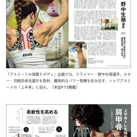
「アスリートの深掘りボディ」企画では、クライマー・野中生萌選手、カヌ
ー・羽根田卓也選手を取材。爆発的なパワー発揮を生み出す、トップアスリ
ートの「上半身」に迫る。（本誌P73掲載）