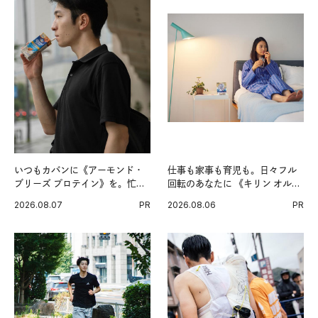
いつもカバンに《アーモンド・
仕事も家事も育児も。日々フル
ブリーズ プロテイン》を。忙し
回転のあなたに 《キリン オルニ
い毎日の簡単コンディショニン
チンPRO》という新習慣。
2026.08.07
PR
2026.08.06
PR
グ習慣。