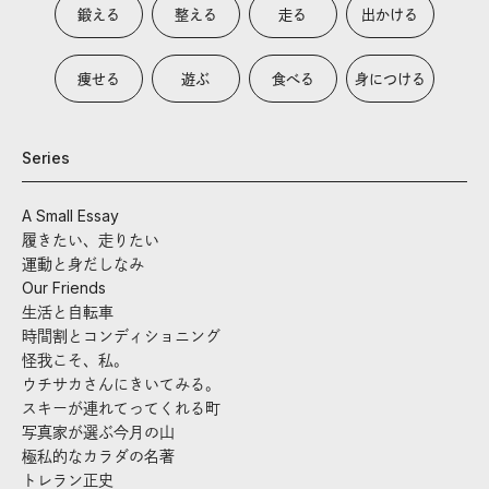
鍛える
整える
走る
出かける
痩せる
遊ぶ
食べる
身につける
Series
A Small Essay
履きたい、走りたい
運動と身だしなみ
Our Friends
生活と自転車
時間割とコンディショニング
怪我こそ、私。
ウチサカさんにきいてみる。
スキーが連れてってくれる町
写真家が選ぶ今月の山
極私的なカラダの名著
トレラン正史