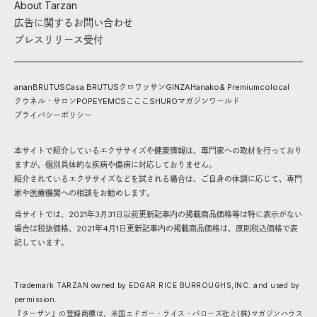
About Tarzan
広告に関するお問い合わせ
プレスリリース受付
anan
BRUTUS
Casa BRUTUS
クロワッサン
GINZA
Hanako
& Premium
colocal
クウネル・サロン
POPEYE
MCS
こここ
SHURO
マガジンワールド
プライバシーポリシー
本サイトで紹介しているエクササイズや健康情報は、専門家への取材を行っており
ますが、個別具体的な疾病や傷病に対応しておりません。
紹介されているエクササイズなどを試される場合は、ご自身の体調に応じて、専門
家や医療機関への相談をお勧めします。
当サイトでは、2021年3月31日以前更新記事内の掲載商品価格等は特に表示がない
場合は税抜価格、2021年4月1日更新記事内の掲載商品価格は、原則税込価格で表
記しています。
Trademark TARZAN owned by EDGAR RICE BURROUGHS,INC. and used by
permission.
『ターザン』の登録商標は、米国エドガー・ライス・バローズ社と(株)マガジンハウス