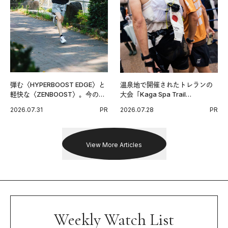
弾む〈HYPERBOOST EDGE〉と
温泉地で開催されたトレランの
軽快な〈ZENBOOST〉。今の時
大会「Kaga Spa Trail
代に寄り添うアディダスが打ち
Endurance 100 by UTMB」。本
2026.07.31
PR
2026.07.28
PR
出した新機軸。
戦を夢見るランナーたちの奮闘
を追った。
View More Articles
Weekly Watch List