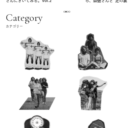
さんにきいてみる。Vol.2
ら、森健さんと“足の裏
える。｜麻生要一郎の
ク
Category
カテゴリー