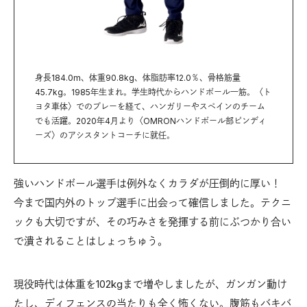
身長184.0m、体重90.8kg、体脂肪率12.0％、骨格筋量
45.7kg。1985年生まれ。学生時代からハンドボール一筋。〈ト
ヨタ車体〉でのプレーを経て、ハンガリーやスペインのチーム
でも活躍。2020年4月より〈OMRONハンドボール部ピンディ
ーズ〉のアシスタントコーチに就任。
強いハンドボール選手は例外なくカラダが圧倒的に厚い！
今まで国内外のトップ選手に出会って確信しました。テクニ
ックも大切ですが、その巧みさを発揮する前にぶつかり合い
で潰されることはしょっちゅう。
現役時代は体重を102kgまで増やしましたが、ガンガン動け
たし、ディフェンスの当たりも全く怖くない。腹筋もバキバ