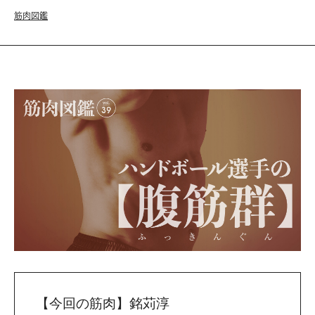
筋肉図鑑
【今回の筋肉】銘苅淳