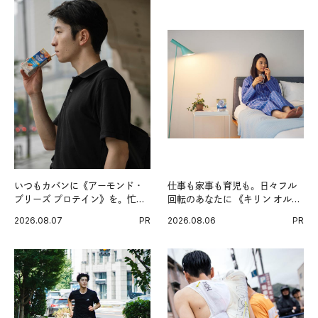
いつもカバンに《アーモンド・
仕事も家事も育児も。日々フル
ブリーズ プロテイン》を。忙し
回転のあなたに 《キリン オルニ
い毎日の簡単コンディショニン
チンPRO》という新習慣。
2026.08.07
PR
2026.08.06
PR
グ習慣。