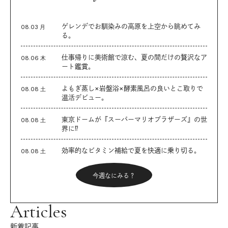
ゲレンデでお馴染みの高原を上空から眺めてみ
08.03 月
る。
仕事帰りに美術館で涼む、夏の間だけの贅沢なア
08.06 木
ート鑑賞。
よもぎ蒸し×岩盤浴×酵素風呂の良いとこ取りで
08.08 土
温活デビュー。
東京ドームが『スーパーマリオブラザーズ』の世
08.08 土
界に⁉︎
効率的なビタミン補給で夏を快適に乗り切る。
08.08 土
今週なにみる？
Articles
新着記事