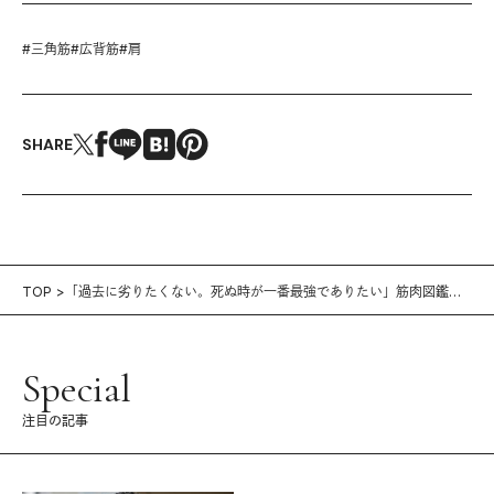
#
三角筋
#
広背筋
#
肩
SHARE
TOP
「過去に劣りたくない。死ぬ時が一番最強でありたい」筋肉図鑑
vol.39｜銘苅淳（ハンドボールコーチ）
Special
注目の記事