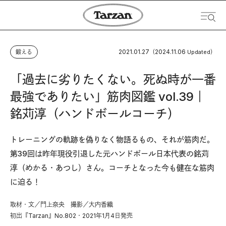
2021.01.27
2024.11.06
鍛える
（
Updated）
「過去に劣りたくない。死ぬ時が一番
最強でありたい」筋肉図鑑 vol.39｜
銘苅淳（ハンドボールコーチ）
トレーニングの軌跡を偽りなく物語るもの、それが筋肉だ。
第39回は昨年現役引退した元ハンドボール日本代表の銘苅
淳（めかる・あつし）さん。コーチとなった今も健在な筋肉
に迫る！
取材・文／門上奈央 撮影／大内香織
初出『Tarzan』No.802・2021年1月4日発売