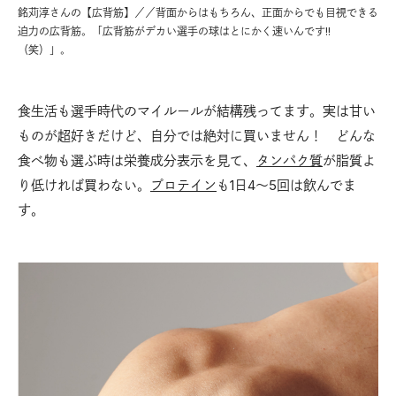
銘苅淳さんの【広背筋】／／背面からはもちろん、正面からでも目視できる
迫力の広背筋。「広背筋がデカい選手の球はとにかく速いんです!!
（笑）」。
食生活も選手時代のマイルールが結構残ってます。実は甘い
ものが超好きだけど、自分では絶対に買いません！ どんな
食べ物も選ぶ時は栄養成分表示を見て、
タンパク質
が脂質よ
り低ければ買わない。
プロテイン
も1日4〜5回は飲んでま
す。