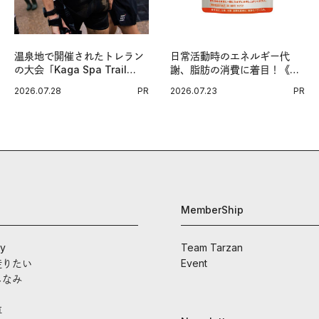
温泉地で開催されたトレラン
日常活動時のエネルギー代
の大会「Kaga Spa Trail
謝、脂肪の消費に着目！《メ
Endurance 100 by
タプラス ウエスト》で始める
2026.07.28
PR
2026.07.23
PR
UTMB」。本戦を夢見るラン
体メンテ習慣。
ナーたちの奮闘を追った。
MemberShip
ay
Team Tarzan
走りたい
Event
しなみ
車