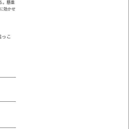
る。懸垂
に効かせ
抱っこ