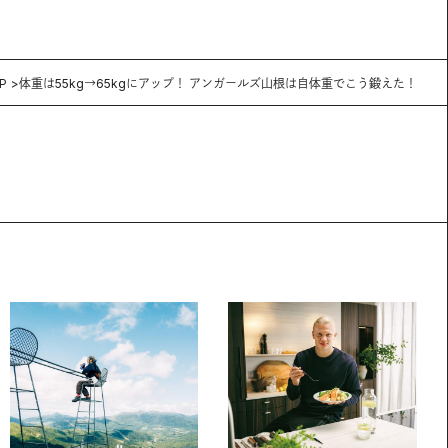
P
体重は55kg→65kgにアップ！ アンガールズ山根は自体重でこう鍛えた！