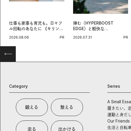
仕事も家事も育児も。日々フ
弾む〈HYPERBOOST
ル回転のあなたに 《キリン
EDGE〉と軽快な
オルニチンPRO》という新習
〈ZENBOOST〉。今の時代
2026.08.06
PR
2026.07.31
PR
慣。
に寄り添うアディダスが打ち
出した新機軸。
Category
Series
A Small Ess
鍛える
整える
履きたい、
運動と身だ
Our Friends
生活と自転
走る
出かける