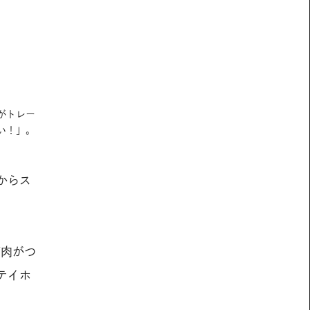
がトレー
い！」。
からス
筋肉がつ
テイホ