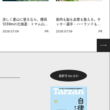
涼しく夏山に登るなら、標高
筋肉も脳も血管も整える。サ
1239mの北海道・トマム山で
ッカー選手・ハーランドも注
旅登山へ。
目する、ノルウェーサーモン
2026.07.09
PR
2026.07.09
PR
＆サバの“最強アスリート
食”。
最新号 No.931