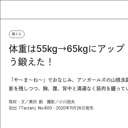
鍛える
体重は55kg→65kgにア
う鍛えた！
「や～ま～ね～」でおなじみ、アンガールズの山根良
影を残しつつ、胸、腹、背中と満遍なく筋肉を纏って
取材・文／黒田 創 撮影／小川朋央
初出『Tarzan』No.800・2020年11月26日発売