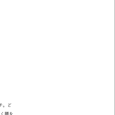
チ。ど
深く腰を