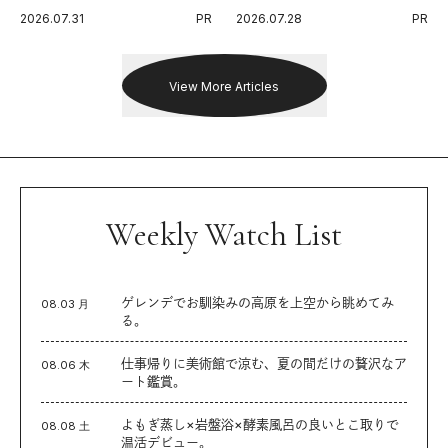
代に寄り添うアディダスが打ち
Endurance 100 by UTMB」。本
2026.07.31
PR
2026.07.28
PR
出した新機軸。
戦を夢見るランナーたちの奮闘
を追った。
View More Articles
Weekly Watch List
ゲレンデでお馴染みの高原を上空から眺めてみ
08.03 月
る。
仕事帰りに美術館で涼む、夏の間だけの贅沢なア
08.06 木
ート鑑賞。
よもぎ蒸し×岩盤浴×酵素風呂の良いとこ取りで
08.08 土
温活デビュー。