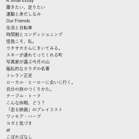
A Small Essay
履きたい、走りたい
運動と身だしなみ
Our Friends
生活と自転車
時間割とコンディショニング
怪我こそ、私。
ウチサカさんにきいてみる。
スキーが連れてってくれる町
写真家が選ぶ今月の山
極私的なカラダの名著
トレラン正史
ローカル・ヒーローに会いに行く。
自分の旅のつくりかた。
テーブル・トーク
こんな休暇、どう？
「走る映画」のプレイリスト
ワンモア・ハーブ
ヨガと気づき
at
こぼればなし