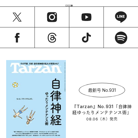
最新号 No.931
『Tarzan』No.931「自律神
経ゆったりメンテナンス術」
08.06（木）
発売