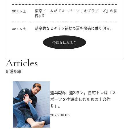
東京ドームが『スーパーマリオブラザーズ』の世
08.08 土
界に⁉︎
効率的なビタミン補給で夏を快適に乗り切る。
08.08 土
今週なにみる？
Articles
新着記事
週4柔術、週3ラン。自宅トレは「ス
ポーツを生涯楽しむための土台作
り」。
2026.08.06