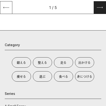
1
/
5
Category
鍛える
整える
走る
出かける
痩せる
遊ぶ
食べる
身につける
Series