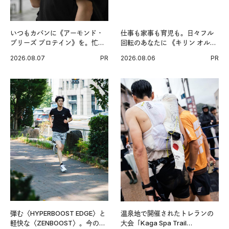
いつもカバンに《アーモンド・
仕事も家事も育児も。日々フル
ブリーズ プロテイン》を。忙し
回転のあなたに 《キリン オルニ
い毎日の簡単コンディショニン
チンPRO》という新習慣。
2026.08.07
PR
2026.08.06
PR
グ習慣。
弾む〈HYPERBOOST EDGE〉と
温泉地で開催されたトレランの
軽快な〈ZENBOOST〉。今の時
大会「Kaga Spa Trail