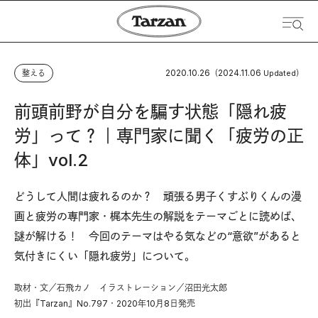
2020.10.26
2024.11.06
整える
（
Updated）
前頭前野が自分を騙す状態「隠れ疲
労」って？｜専門家に聞く「疲労の正
体」vol.2
どうして人間は疲れるのか？ 頑張る男子くすぶりくんの漫
画と疲労の専門家・梶本先生の解説をテーマごとに読めば、
謎が解ける！ 今回のテーマはやる気などの“意欲”があると
気付きにくい「隠れ疲労」について。
取材・文／石飛カノ イラストレーション／沼田光太郎
初出『Tarzan』No.797・2020年10月8日発売