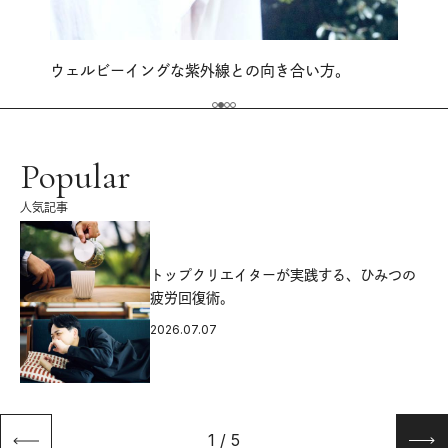
ウェルビーイングな紫外線との向き合い方。
Popular
人気記事
源
トップクリエイターが実践する、ひみつの
疲労回復術。
2026.07.07
1
/
5