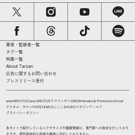
著者・監修者一覧
タグ一覧
特集一覧
About Tarzan
広告に関するお問い合わせ
プレスリリース受付
anan
BRUTUS
Casa BRUTUS
クロワッサン
GINZA
Hanako
& Premium
colocal
クウネル・サロン
POPEYE
MCS
こここ
SHURO
マガジンワールド
プライバシーポリシー
本サイトで紹介しているエクササイズや健康情報は、専門家への取材を行っており
ますが、個別具体的な疾病や傷病に対応しておりません。