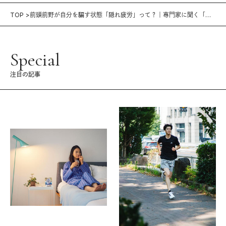
TOP
前頭前野が自分を騙す状態「隠れ疲労」って？｜専門家に聞く「疲
労の正体」vol.2
Special
注目の記事