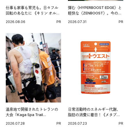
仕事も家事も育児も。日々フル
弾む〈HYPERBOOST EDGE〉と
回転のあなたに 《キリン オルニ
軽快な〈ZENBOOST〉。今の時
チンPRO》という新習慣。
代に寄り添うアディダスが打ち
2026.08.06
PR
2026.07.31
PR
出した新機軸。
温泉地で開催されたトレランの
日常活動時のエネルギー代謝、
大会「Kaga Spa Trail
脂肪の消費に着目！《メタプラ
Endurance 100 by UTMB」。本
ス ウエスト》で始める体メンテ
2026.07.28
PR
2026.07.23
PR
戦を夢見るランナーたちの奮闘
習慣。