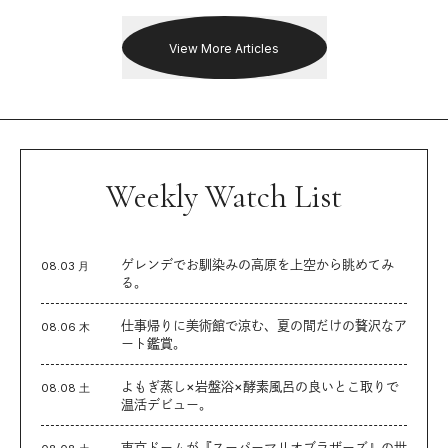
を追った。
View More Articles
Weekly Watch List
ゲレンデでお馴染みの高原を上空から眺めてみ
08.03 月
る。
仕事帰りに美術館で涼む、夏の間だけの贅沢なア
08.06 木
ート鑑賞。
よもぎ蒸し×岩盤浴×酵素風呂の良いとこ取りで
08.08 土
温活デビュー。
東京ドームが『スーパーマリオブラザーズ』の世