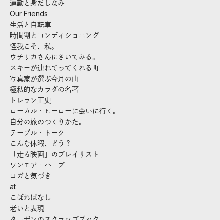
運動と身だしなみ
Our Friends
生活と自転車
時間割とコンディショニング
怪我こそ、私。
ウチサカさんにきいてみる。
スキーが連れてってくれる町
写真家が選ぶ今月の山
極私的なカラダの名著
トレラン正史
ローカル・ヒーローに会いに行く。
自分の旅のつくりかた。
テーブル・トーク
こんな休暇、どう？
「走る映画」のプレイリスト
ワンモア・ハーブ
ヨガと気づき
at
こぼればなし
老いと表現
ターザンのスクラップブック