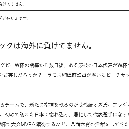
負けてません。
間が短いんです。
ックは海外に負けてません。
グビーW杯の閉幕から数日後、ある競技の日本代表がW杯
をご存じだろうか？ ラモス瑠偉前監督が率いるビーチサ
るチームで、新たに指揮を執るのが茂怜羅オズ氏。ブラジ
、初めて訪れた日本に惚れ込み、帰化して代表選手になっ
のW杯で大会MVPを獲得するなど、八面六臂の活躍をしてき