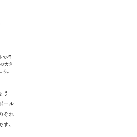
トで行
粒の大き
ころ。
ょう
ボール
のそれ
です。