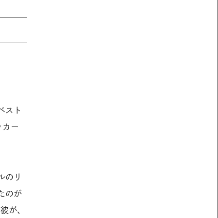
ベスト
ッカー
ルのリ
たのが
た彼が、