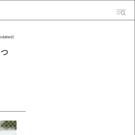
pdated）
っ