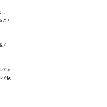
まし
ること
現チー
ルする
ルで抜