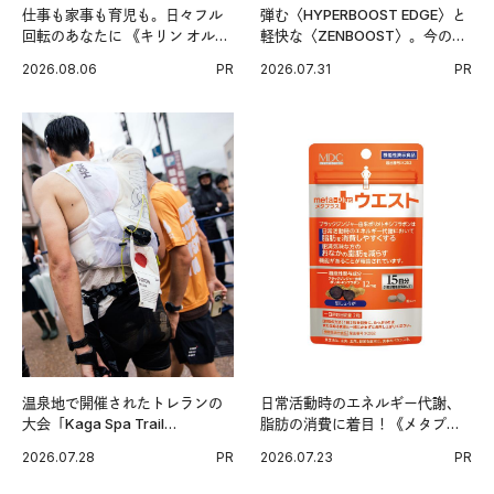
仕事も家事も育児も。日々フル
弾む〈HYPERBOOST EDGE〉と
回転のあなたに 《キリン オルニ
軽快な〈ZENBOOST〉。今の時
チンPRO》という新習慣。
代に寄り添うアディダスが打ち
2026.08.06
PR
2026.07.31
PR
出した新機軸。
温泉地で開催されたトレランの
日常活動時のエネルギー代謝、
大会「Kaga Spa Trail
脂肪の消費に着目！《メタプラ
Endurance 100 by UTMB」。本
ス ウエスト》で始める体メンテ
2026.07.28
PR
2026.07.23
PR
戦を夢見るランナーたちの奮闘
習慣。
を追った。