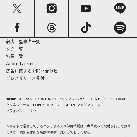
著者・監修者一覧
タグ一覧
特集一覧
About Tarzan
広告に関するお問い合わせ
プレスリリース受付
anan
BRUTUS
Casa BRUTUS
クロワッサン
GINZA
Hanako
& Premium
colocal
クウネル・サロン
POPEYE
MCS
こここ
SHURO
マガジンワールド
プライバシーポリシー
本サイトで紹介しているエクササイズや健康情報は、専門家への取材を行っており
ますが、個別具体的な疾病や傷病に対応しておりません。