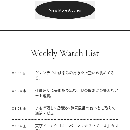
View More Articles
Weekly Watch List
ゲレンデでお馴染みの高原を上空から眺めてみ
08.03 月
る。
仕事帰りに美術館で涼む、夏の間だけの贅沢なア
08.06 木
ート鑑賞。
よもぎ蒸し×岩盤浴×酵素風呂の良いとこ取りで
08.08 土
温活デビュー。
東京ドームが『スーパーマリオブラザーズ』の世
08.08 土