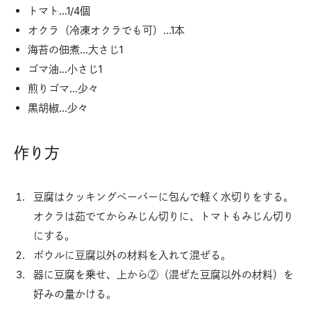
トマト…1/4個
オクラ（冷凍オクラでも可）…1本
海苔の佃煮…大さじ1
ゴマ油…小さじ1
煎りゴマ…少々
黒胡椒…少々
作り方
豆腐はクッキングペーパーに包んで軽く水切りをする。
オクラは茹でてからみじん切りに、トマトもみじん切り
にする。
ボウルに豆腐以外の材料を入れて混ぜる。
器に豆腐を乗せ、上から②（混ぜた豆腐以外の材料）を
好みの量かける。