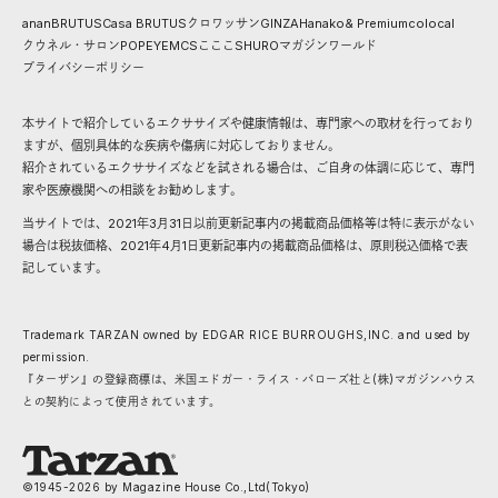
anan
BRUTUS
Casa BRUTUS
クロワッサン
GINZA
Hanako
& Premium
colocal
クウネル・サロン
POPEYE
MCS
こここ
SHURO
マガジンワールド
プライバシーポリシー
本サイトで紹介しているエクササイズや健康情報は、専門家への取材を行っており
ますが、個別具体的な疾病や傷病に対応しておりません。
紹介されているエクササイズなどを試される場合は、ご自身の体調に応じて、専門
家や医療機関への相談をお勧めします。
当サイトでは、2021年3月31日以前更新記事内の掲載商品価格等は特に表示がない
場合は税抜価格、2021年4月1日更新記事内の掲載商品価格は、原則税込価格で表
記しています。
Trademark TARZAN owned by EDGAR RICE BURROUGHS,INC. and used by
permission.
『ターザン』の登録商標は、米国エドガー・ライス・バローズ社と(株)マガジンハウス
との契約によって使用されています。
©1945-
2026
by Magazine House Co.,Ltd(Tokyo)