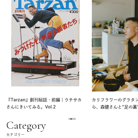
『Tarzan』創刊秘話・前編｜ウチサカ
カリフラワーのグラタ
さんにきいてみる。Vol.2
ら、森健さんと“足の裏
える。｜麻生要一郎の
ク
Category
カテゴリー