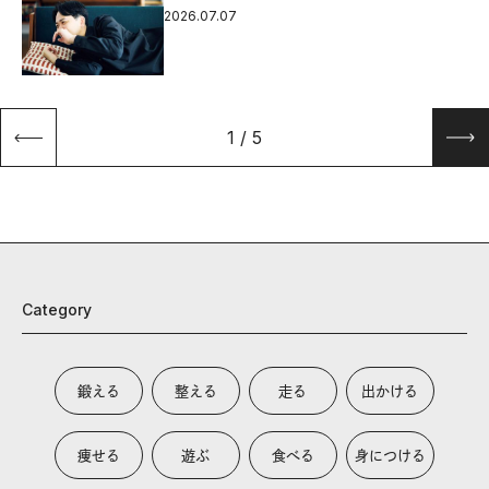
2026.07.07
1
/
5
Category
鍛える
整える
走る
出かける
痩せる
遊ぶ
食べる
身につける