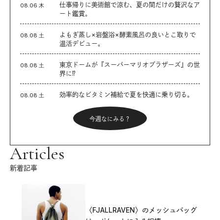
仕事帰りに美術館で涼む、夏の間だけの贅沢なア
08.06 木
ート鑑賞。
よもぎ蒸し×岩盤浴×酵素風呂の良いとこ取りで
08.08 土
温活デビュー。
東京ドームが『スーパーマリオブラザーズ』の世
08.08 土
界に⁉︎
効率的なビタミン補給で夏を快適に乗り切る。
08.08 土
今週なにみる？
Articles
新着記事
〈FJALLRAVEN〉のメッシュバッグ