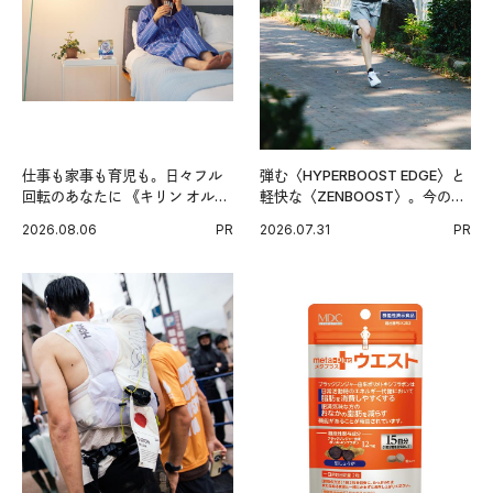
仕事も家事も育児も。日々フル
弾む〈HYPERBOOST EDGE〉と
回転のあなたに 《キリン オルニ
軽快な〈ZENBOOST〉。今の時
チンPRO》という新習慣。
代に寄り添うアディダスが打ち
2026.08.06
PR
2026.07.31
PR
出した新機軸。