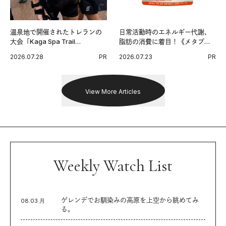
温泉地で開催されたトレランの
日常活動時のエネルギー代謝、
大会「Kaga Spa Trail
脂肪の消費に着目！《メタプラ
Endurance 100 by UTMB」。本
ス ウエスト》で始める体メンテ
2026.07.28
PR
2026.07.23
PR
戦を夢見るランナーたちの奮闘
習慣。
を追った。
View More Articles
Weekly Watch List
ゲレンデでお馴染みの高原を上空から眺めてみ
08.03 月
る。