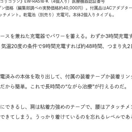
リコラン》EW-RA518-K（4個入り）医療機器認証番号
0 オープン価格（編集部調べの実勢価格約40,000円）。付属品はACアダプタ
ッチメント。乾電池（別売り）充電可。本体2個入りタイプも。
ースを兼ねた充電器でパワーを蓄える。わずか3時間充電
、気温20度の条件で9時間充電すれば約48時間、つまり丸2
電済みの本体を取り出して、付属の装着テープか装着リン
だから簡単。これで長時間の“ながら治療”が行えるのだ。
にできるし、肩は粘着力強めのテープで、腰はアタッチメ
できてしまう。うっかり着けているのを忘れるレベルであ