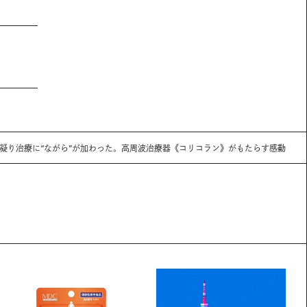
凝り治療に“ながら”が加わった。高周波治療器《コリコラン》がもたらす感動