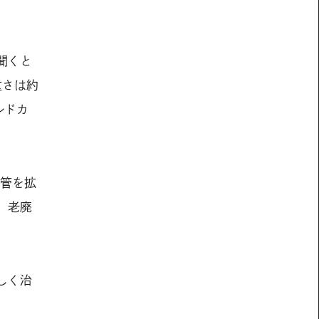
聞くと
重さは約
ルドカ
血管を拡
、老廃
しく治