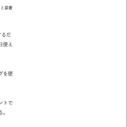
ーと装着
するだ
日使え
グを使
ントで
る。