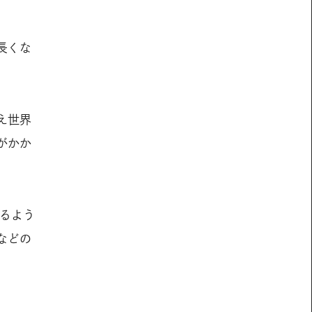
長くな
え世界
がかか
るよう
などの