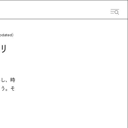
pdated）
リ
いし、時
まう。そ