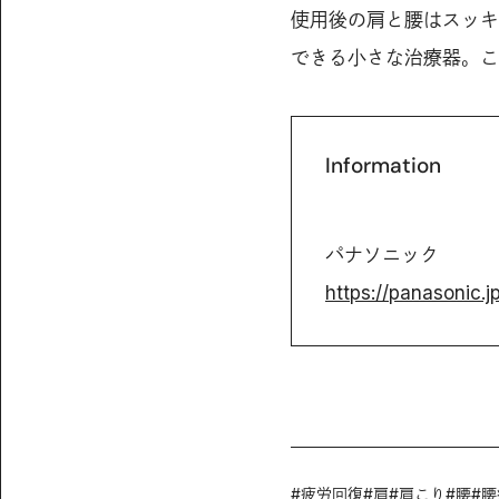
使用後の肩と腰はスッキ
できる小さな治療器。こ
Information
パナソニック
https://panasonic.j
#
疲労回復
#
肩
#
肩こり
#
腰
#
腰