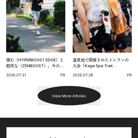
弾む〈HYPERBOOST EDGE〉と
温泉地で開催されたトレランの
軽快な〈ZENBOOST〉。今の時
大会「Kaga Spa Trail
代に寄り添うアディダスが打ち
Endurance 100 by UTMB」。本
2026.07.31
PR
2026.07.28
PR
出した新機軸。
戦を夢見るランナーたちの奮闘
を追った。
View More Articles