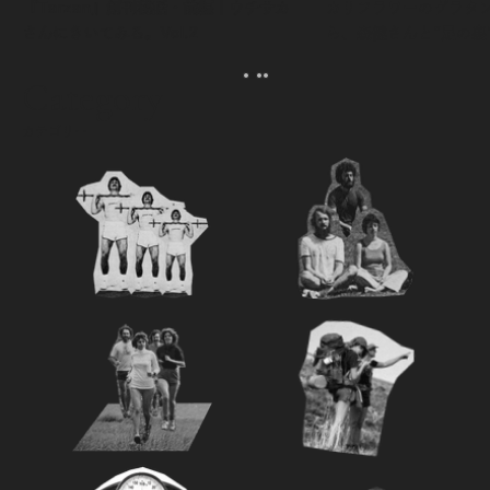
『Tarzan』創刊秘話・前編｜ウチサカ
カリフラワーのグラタ
さんにきいてみる。Vol.2
ら、森健さんと“足の裏
える。｜麻生要一郎の
ク
Category
カテゴリー