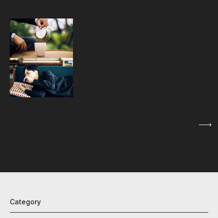
人気記事
源
トップクリエイターが実践する、ひみつの
疲労回復術。
2026.07.07
1
/
5
Category