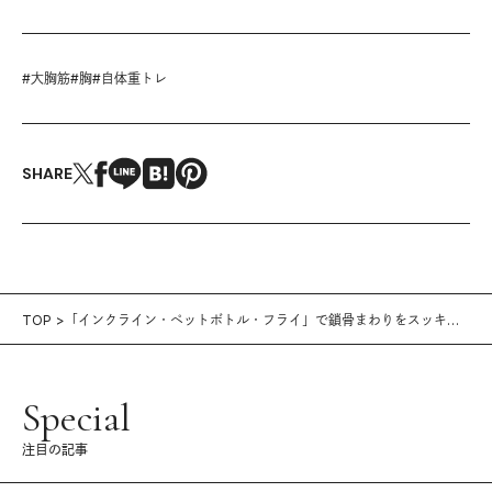
#
大胸筋
#
胸
#
自体重トレ
SHARE
TOP
「インクライン・ペットボトル・フライ」で鎖骨まわりをスッキ
リ！｜キレイをつくる自宅トレvol.45
Special
注目の記事