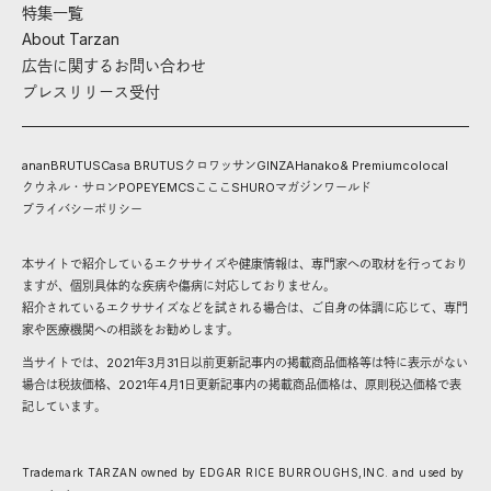
特集一覧
About Tarzan
広告に関するお問い合わせ
プレスリリース受付
anan
BRUTUS
Casa BRUTUS
クロワッサン
GINZA
Hanako
& Premium
colocal
クウネル・サロン
POPEYE
MCS
こここ
SHURO
マガジンワールド
プライバシーポリシー
本サイトで紹介しているエクササイズや健康情報は、専門家への取材を行っており
ますが、個別具体的な疾病や傷病に対応しておりません。
紹介されているエクササイズなどを試される場合は、ご自身の体調に応じて、専門
家や医療機関への相談をお勧めします。
当サイトでは、2021年3月31日以前更新記事内の掲載商品価格等は特に表示がない
場合は税抜価格、2021年4月1日更新記事内の掲載商品価格は、原則税込価格で表
記しています。
Trademark TARZAN owned by EDGAR RICE BURROUGHS,INC. and used by