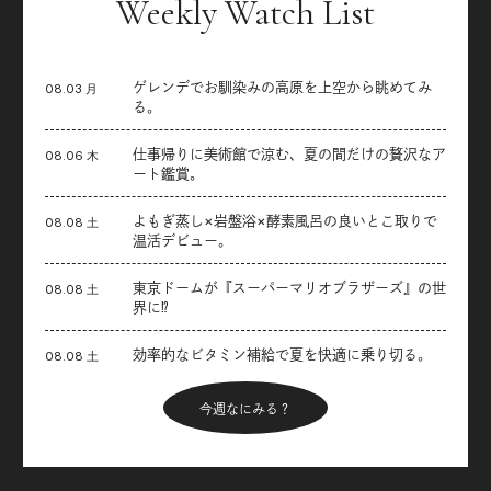
Weekly Watch List
ゲレンデでお馴染みの高原を上空から眺めてみ
08.03 月
る。
仕事帰りに美術館で涼む、夏の間だけの贅沢なア
08.06 木
ート鑑賞。
よもぎ蒸し×岩盤浴×酵素風呂の良いとこ取りで
08.08 土
温活デビュー。
東京ドームが『スーパーマリオブラザーズ』の世
08.08 土
界に⁉︎
効率的なビタミン補給で夏を快適に乗り切る。
08.08 土
今週なにみる？
Articles