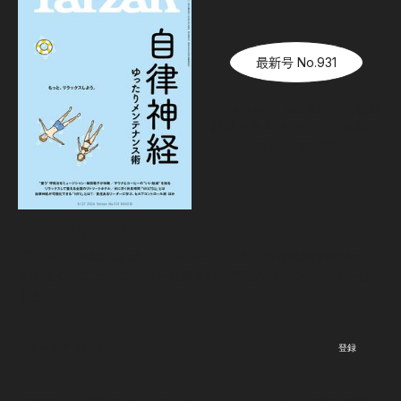
最新号 No.931
『Tarzan』No.931「自律神
経ゆったりメンテナンス術」
08.06（木）
発売
Newsletter
『Tarzan』本誌および『Tarzan Web』にまつわる最新情報がメー
ルで届く。ニュースレター会員向けの特別なイベント・プレゼン
トも。
登録