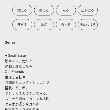
鍛える
整える
走る
出かける
痩せる
遊ぶ
食べる
身につける
Series
A Small Essay
履きたい、走りたい
運動と身だしなみ
Our Friends
生活と自転車
時間割とコンディショニング
怪我こそ、私。
ウチサカさんにきいてみる。
スキーが連れてってくれる町
写真家が選ぶ今月の山
極私的なカラダの名著