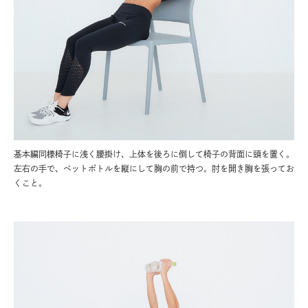
基本編同様椅子に浅く腰掛け、上体を後ろに倒して椅子の背面に頭を置く。
左右の手で、ペットボトルを縦にして胸の前で持つ。肘を開き胸を張ってお
くこと。