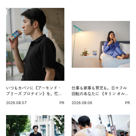
いつもカバンに《アーモンド・
仕事も家事も育児も。日々フル
ブリーズ プロテイン》を。忙し
回転のあなたに 《キリン オルニ
い毎日の簡単コンディショニン
チンPRO》という新習慣。
2026.08.07
PR
2026.08.06
PR
グ習慣。