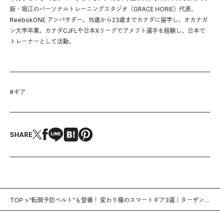
阪・堀江のパーソナルトレーニングスタジオ〈GRACE HORIE〉代表、
ReebokONE アンバサダー。15歳から23歳までカナダに留学し、オカナガ
ン大学卒業。カナダCJFLや日本Xリーグでアメフト選手を経験し、日本で
トレーナーとして活動。
#
ギア
SHARE
TOP
“転倒予防ベルト”も登場！ 変わり種のスマートギア3選｜ターザン的
「CES 2020」現地レポート（9）