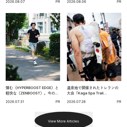
2026.08.07
PR
2026.08.06
PR
グ習慣。
弾む〈HYPERBOOST EDGE〉と
温泉地で開催されたトレランの
軽快な〈ZENBOOST〉。今の時
大会「Kaga Spa Trail
代に寄り添うアディダスが打ち
Endurance 100 by UTMB」。本
2026.07.31
PR
2026.07.28
PR
出した新機軸。
戦を夢見るランナーたちの奮闘
を追った。
View More Articles