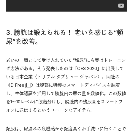
3. 膀胱は鍛えられる！ 老いを感じる“頻
尿”を改善。
老いの一環として受け入れていた“頻尿”にも実はトレーニン
グ方法がある。そう発表したのは「CES 2020」に出展して
いる日本企業〈トリプル ダブリュー ジャパン〉。同社の
《
D Free
》は腹部に特製のスマートディバイスを装着
し、生体認証を活用して膀胱内の尿の量を数値化。この数値
を1〜10レベルに段階分けし、膀胱内の残尿量をスマートフ
ォンに送信するというユニークなアイテム。
頻尿は、尿漏れの危機感から頻度高くお手洗いに行くことで