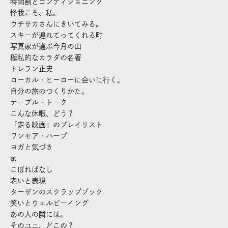
時間割とコンディショニング
怪我こそ、私。
ウチサカさんにきいてみる。
スキーが連れてってくれる町
写真家が選ぶ今月の山
極私的なカラダの名著
トレラン正史
ローカル・ヒーローに会いに行く。
自分の旅のつくりかた。
テーブル・トーク
こんな休暇、どう？
「走る映画」のプレイリスト
ワンモア・ハーブ
ヨガと気づき
at
こぼればなし
老いと表現
ターザンのスクラップブック
笑いとウェルビーイング
あの人の隣には。
そのユニ、どこの？