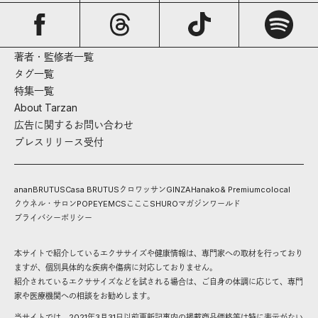
著者・監修者一覧
タグ一覧
特集一覧
About Tarzan
広告に関するお問い合わせ
プレスリリース受付
anan
BRUTUS
Casa BRUTUS
クロワッサン
GINZA
Hanako
& Premium
colocal
クウネル・サロン
POPEYE
MCS
こここ
SHURO
マガジンワールド
プライバシーポリシー
本サイトで紹介しているエクササイズや健康情報は、専門家への取材を行っており
ますが、個別具体的な疾病や傷病に対応しておりません。
紹介されているエクササイズなどを試される場合は、ご自身の体調に応じて、専門
家や医療機関への相談をお勧めします。
当サイトでは、2021年3月31日以前更新記事内の掲載商品価格等は特に表示がない