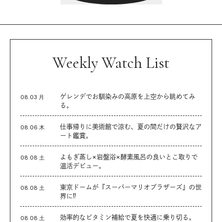
Weekly Watch List
ゲレンデでお馴染みの高原を上空から眺めてみ
08.03 月
る。
仕事帰りに美術館で涼む、夏の間だけの贅沢なア
08.06 木
ート鑑賞。
よもぎ蒸し×岩盤浴×酵素風呂の良いとこ取りで
08.08 土
温活デビュー。
東京ドームが『スーパーマリオブラザーズ』の世
08.08 土
界に⁉︎
効率的なビタミン補給で夏を快適に乗り切る。
08.08 土