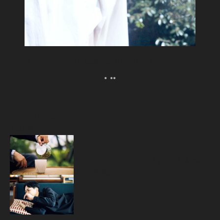
ウェルビーイングな紫外線との向き合い方。
Popular
人気記事
源
トップクリエイターが実践する、ひみつの
疲労回復術。
2026.07.07