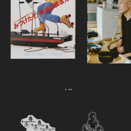
『Tarzan』創刊秘話・前編｜ウチサカ
カリフラワーのグラタ
さんにきいてみる。Vol.2
ら、森健さんと“足の裏
える。｜麻生要一郎の
ク
Category
カテゴリー