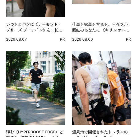
いつもカバンに《アーモンド・
仕事も家事も育児も。日々フル
ブリーズ プロテイン》を。忙し
回転のあなたに 《キリン オルニ
い毎日の簡単コンディショニン
チンPRO》という新習慣。
2026.08.07
PR
2026.08.06
PR
グ習慣。
弾む〈HYPERBOOST EDGE〉と
温泉地で開催されたトレランの