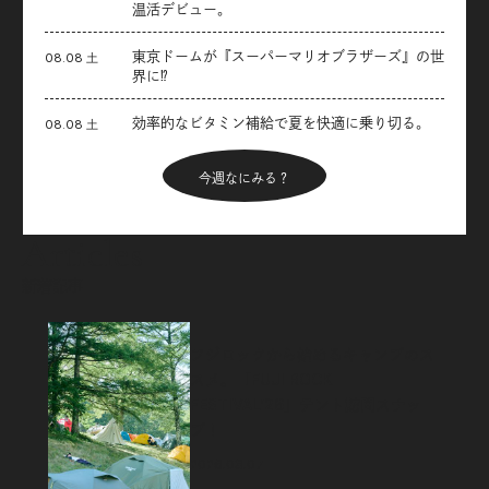
温活デビュー。
東京ドームが『スーパーマリオブラザーズ』の世
08.08 土
界に⁉︎
効率的なビタミン補給で夏を快適に乗り切る。
08.08 土
今週なにみる？
Articles
新着記事
フジロックから始めるキャンプのス
スメ。「FUJI ROCK
FESTIVAL’26」テント訪問スナッ
プ！
2026.08.07