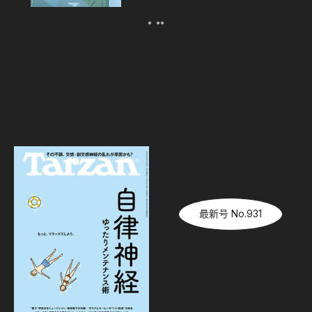
最新号 No.931
『Tarzan』No.931「自律神
経ゆったりメンテナンス術」
08.06（木）
発売