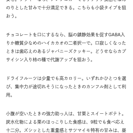
のりとした甘みで十分満足できる。こちらも小袋タイプを狙
おう。
チョコレートを口にするなら、脳の鎮静効果を促すGABA入
りか糖質少なめのハイカカオの二者択一で。口寂しくなった
ときは歯応えのあるジャパニーズクッキー。どうせならカプ
サイシン入り柿の種で代謝アップを狙おう。
ドライフルーツは少量でも高カロリー。いずれかひとつを選
び、集中力が途切れそうになったときのカンフル剤として利
用。
小腹が空いたときの強力助っ人は、甘栗とスイートポテト。
炭水化物による栗のほっこりした食感は、9粒でも食べ応え
十二分。ズシッとした重量感とサツマイモ特有の甘みは、昼