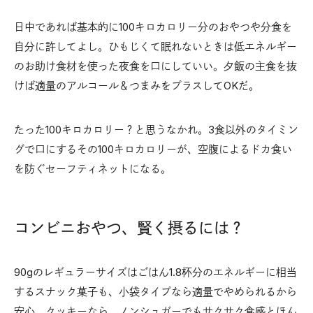
日中であれば基本的に100キロカロリー分のおやつや分食を
自分に許してよし。ひもじくて眠れないときは低エネルギー
のお助け食材を使った夜食を口にしていい。夕飯の主食を抜
けば適量のアルコール＆つまみをプラスしてOKだ。
たった100キロカロリー？と思うなかれ。3食以外のタイミン
グで口にするその100キロカロリーが、空腹によるドカ食い
を防ぐセーフティネットになる。
コンビニおやつ、賢く摂るには？
90gのレギュラーサイズはごはん1.8杯分のエネルギーに相当
するスナック菓子も、小袋タイプなら適量でやめられるから
安心。クッキーなら、ノンシュガーでもサクサク食感とほん