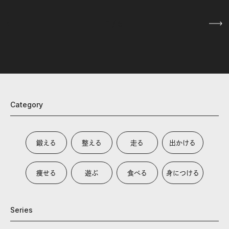
1
/
5
Category
鍛える
整える
走る
出かける
痩せる
遊ぶ
食べる
身につける
Series