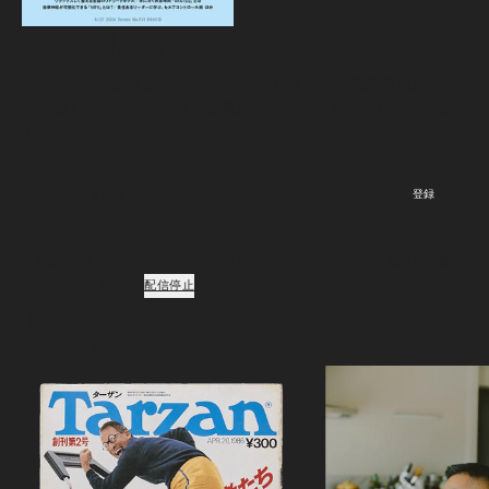
Newsletter
『Tarzan』本誌および『Tarzan Web』にまつわる最新情報がメー
ルで届く。ニュースレター会員向けの特別なイベント・プレゼン
トも。
登録
ご登録頂くと、弊社のプライバシーポリシーとメールマガジンの配信に同意し
たことになります。
配信停止
Podcast
ポッドキャスト