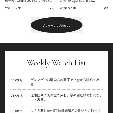
軽快な〈ZENBOOST〉。今の時
大会「Kaga Spa Trail
代に寄り添うアディダスが打ち
Endurance 100 by UTMB」。本
2026.07.31
PR
2026.07.28
PR
出した新機軸。
戦を夢見るランナーたちの奮闘
を追った。
View More Articles
Weekly Watch List
ゲレンデでお馴染みの高原を上空から眺めてみ
08.03 月
る。
仕事帰りに美術館で涼む、夏の間だけの贅沢なア
08.06 木
ート鑑賞。
よもぎ蒸し×岩盤浴×酵素風呂の良いとこ取りで
08.08 土