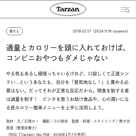
2019.02.17
2024.11.16
痩せる
（
Updated）
適量とカロリーを頭に入れておけば、
コンビニおやつもダメじゃない
やる気もあるし頑張っちゃいるけれど、口寂しくて正直シン
ドい…というあなたも、自分を「意気地なし！」と責める必
要はない。だってそれが正常な反応だから。間食を制する者
は減量を制す！ ピンチを救うお助け食品や、心の潤いにな
る低カロリー簡単メニューを上手に活用しよう。
取材・文／石飛カノ 撮影／小川朋央 監修・料理・スタイリング／美才治
真澄（管理栄養士）
（初出『Tarzan』No.758・2019年2月7日発売）