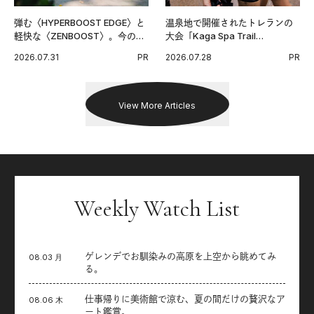
弾む〈HYPERBOOST EDGE〉と
温泉地で開催されたトレランの
軽快な〈ZENBOOST〉。今の時
大会「Kaga Spa Trail
代に寄り添うアディダスが打ち
Endurance 100 by UTMB」。本
2026.07.31
PR
2026.07.28
PR
出した新機軸。
戦を夢見るランナーたちの奮闘
を追った。
View More Articles
Weekly Watch List
ゲレンデでお馴染みの高原を上空から眺めてみ
08.03 月
る。
仕事帰りに美術館で涼む、夏の間だけの贅沢なア
08.06 木
ート鑑賞。