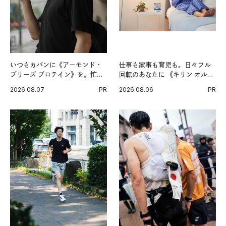
いつもカバンに《アーモンド・
仕事も家事も育児も。日々フル
ブリーズ プロテイン》を。忙し
回転のあなたに 《キリン オルニ
い毎日の簡単コンディショニン
チンPRO》という新習慣。
2026.08.07
PR
2026.08.06
PR
グ習慣。