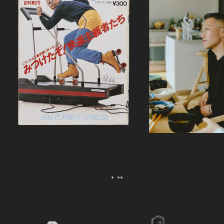
『Tarzan』創刊秘話・前編｜ウチサカ
カリフラワーのグラタ
さんにきいてみる。Vol.2
ら、森健さんと“足の裏
える。｜麻生要一郎の
ク
Category
カテゴリー