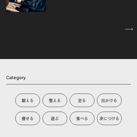
1
/
5
Category
鍛える
整える
走る
出かける
痩せる
遊ぶ
食べる
身につける