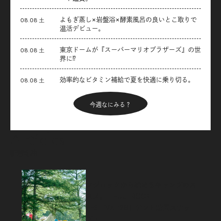
よもぎ蒸し×岩盤浴×酵素風呂の良いとこ取りで
08.08 土
温活デビュー。
東京ドームが『スーパーマリオブラザーズ』の世
08.08 土
界に⁉︎
効率的なビタミン補給で夏を快適に乗り切る。
08.08 土
今週なにみる？
Articles
新着記事
フジロックから始めるキャンプのス
スメ。「FUJI ROCK
FESTIVAL’26」テント訪問スナッ
プ！