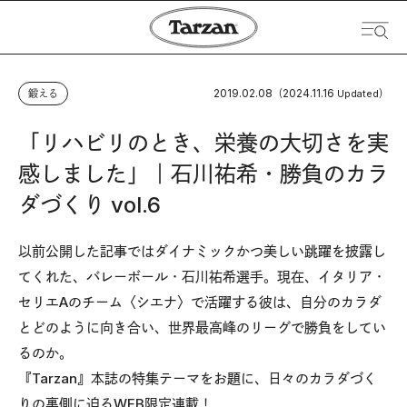
2019.02.08
2024.11.16
鍛える
（
Updated）
「リハビリのとき、栄養の大切さを実
感しました」｜石川祐希・勝負のカラ
ダづくり vol.6
以前公開した記事
ではダイナミックかつ美しい跳躍を披露し
てくれた、バレーボール・石川祐希選手。現在、イタリア・
セリエAのチーム〈シエナ〉で活躍する彼は、自分のカラダ
とどのように向き合い、世界最高峰のリーグで勝負をしてい
るのか。
『Tarzan』本誌の特集テーマをお題に、日々のカラダづく
りの裏側に迫るWEB限定連載！