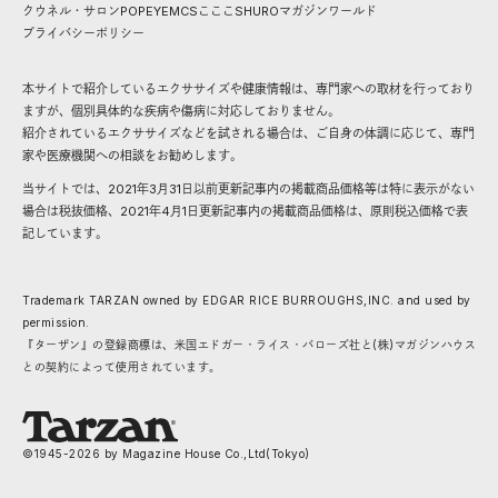
クウネル・サロン
POPEYE
MCS
こここ
SHURO
マガジンワールド
プライバシーポリシー
本サイトで紹介しているエクササイズや健康情報は、専門家への取材を行っており
ますが、個別具体的な疾病や傷病に対応しておりません。
紹介されているエクササイズなどを試される場合は、ご自身の体調に応じて、専門
家や医療機関への相談をお勧めします。
当サイトでは、2021年3月31日以前更新記事内の掲載商品価格等は特に表示がない
場合は税抜価格、2021年4月1日更新記事内の掲載商品価格は、原則税込価格で表
記しています。
Trademark TARZAN owned by EDGAR RICE BURROUGHS,INC. and used by
permission.
『ターザン』の登録商標は、米国エドガー・ライス・バローズ社と(株)マガジンハウス
との契約によって使用されています。
©1945-
2026
by Magazine House Co.,Ltd(Tokyo)